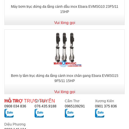
Máy bơm trục đứng đa tầng cánh đầu inox Ebara EVMSG10 23F5/11
15HP
Vui lòng gọi
Bơm ly tâm trục đứng đa tầng cánh inox chân gang Ebara EVMSG15
9F5/11 15HP
Vui lòng gọi
HỖ TRỢ
TRỰC TUYẾN
Thủy Tiên
Sở Vân
Cẩm Thơ
Xương Kiên
0908 034 836
076.435.9188
0965109291
0901 375 836
Diệu Phương