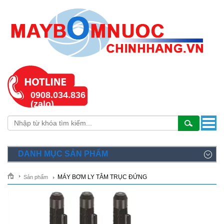
0908.034.836
(zalo)
DANH MỤC SẢN PHẨM
MÁY BƠM LY TÂM TRỤC ĐỨNG
Sản phẩm