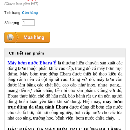
(Chưa bao gồm VAT)
Tình trạng:
Còn hàng
Số lượng
:
Chi tiết sản phẩm
Máy bơm nước Ebara Ý
là thương hiệu chuyên sản xuất các
dòng bơm thuộc phân khúc cao cấp, trong đó có máy bơm trục
đứng. Máy bơm trục đứng Ebara được thiết kế theo kiểu đa
tầng cánh nên có cột áp rất cao. Cùng với đó, máy bơm còn
được làm bằng các chất liệu cao cấp như inox, nhựa, gang,..
mang đến sự chắc chắn, bền bỉ cho sản phẩm. Cùng với đó,
Ebara thực hiện chế độ hậu mãi, bảo hành rất uy tín nên người
dùng hoàn toàn yên tâm khi sử dụng. Hiện nay,
máy bơm
trục đứng đa tầng cánh
Ebara
được dùng để bơm cấp nước
cho các lò hơi, nồi hơi công nghiệp, bơm cấp nước cho các tòa
nhà cao tầng, trường học, bệnh viện, bơm nước chữa cháy, ...
ĐẶC ĐIỂM CỦA MÁY BƠM TRỤC ĐỨNG ĐA
TẦNG