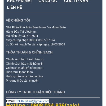
KHUYẾN MÃI
CATALOG
GÓC TƯ VẤN
LIÊN HỆ
VỀ CHÚNG TÔI
Nhà Phân Phối Máy Bơm Nước Và Motor Điện
Hàng Đầu Tại Việt Nam
Mã số thuế: 0307737594
Giấy chứng nhận ĐKKD: 0307737594
do Sở Kế hoạch Tư vấn cấp ngày: 19/03/2009
THỎA THUẬN & CHÍNH SÁCH
Chính sách bảo hành, bảo trì.
Chính sách bảo mật thông tin
Chính sách đổi trả hàng hóa
Hình thức thanh toán
Hướng dẫn mua hàng online
Phương thức vận chuyển
CÔNG TY TNHH THUẬN HIỆP THÀNH
Email:
tht.thuytien@gmail.com
Hotline : 0908.034.836
(zalo)