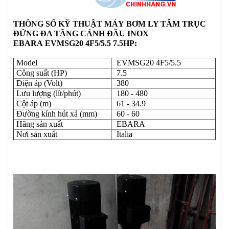
THÔNG SỐ KỸ THUẬT
MÁY
BƠM LY TÂM TRỤC
ĐỨNG ĐA TẦNG CÁNH ĐẦU INOX
EBARA EVMSG20 4F5/5.5 7.5HP:
Model
EVMSG20 4F5/5.5
Công suất (HP)
7.5
Điện áp (Volt)
380
Lưu lượng (lít/phút)
180 - 480
Cột áp (m)
61 - 34.9
Đường kính hút xả (mm)
60 - 60
Hãng sản xuất
EBARA
Nơi sản xuất
Italia