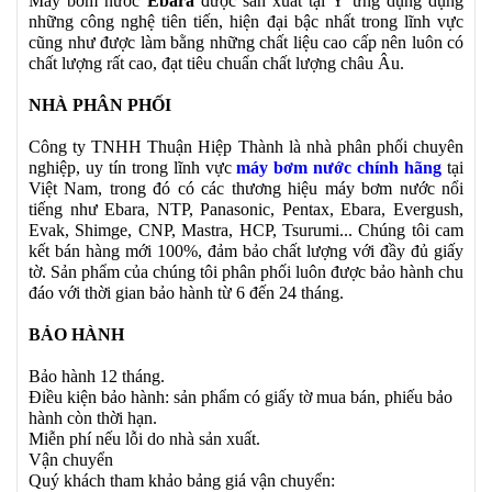
Máy bơm nước
Ebara
được sản xuất tại Ý ứng dụng dụng
những công nghệ tiên tiến, hiện đại bậc nhất trong lĩnh vực
cũng như được làm bằng những chất liệu cao cấp nên luôn có
chất lượng rất cao, đạt tiêu chuẩn chất lượng châu Âu.
NHÀ PHÂN PHỐI
Công ty TNHH Thuận Hiệp Thành là nhà phân phối chuyên
nghiệp, uy tín trong lĩnh vực
máy bơm nước chính hãng
tại
Việt Nam, trong đó có các thương hiệu máy bơm nước nổi
tiếng như Ebara, NTP, Panasonic, Pentax, Ebara, Evergush,
Evak, Shimge, CNP, Mastra, HCP, Tsurumi... Chúng tôi cam
kết bán hàng mới 100%, đảm bảo chất lượng với đầy đủ giấy
tờ. Sản phẩm của chúng tôi phân phối luôn được bảo hành chu
đáo với thời gian bảo hành từ 6 đến 24 tháng.
BẢO HÀNH
Bảo hành 12 tháng.
Điều kiện bảo hành: sản phẩm có giấy tờ mua bán, phiếu bảo
hành còn thời hạn.
Miễn phí nếu lỗi do nhà sản xuất.
Vận chuyển
Quý khách tham khảo bảng giá vận chuyển: