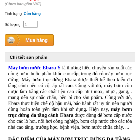
(Chưa bao gồm VAT)
Tình trạng:
Còn hàng
Số lượng
:
Chi tiết sản phẩm
Máy bơm nước Ebara Ý
là thương hiệu chuyên sản xuất các
dòng bơm thuộc phân khúc cao cấp, trong đó có máy bơm trục
đứng. Máy bơm trục đứng Ebara được thiết kế theo kiểu đa
tầng cánh nên có cột áp rất cao. Cùng với đó, máy bơm còn
được làm bằng các chất liệu cao cấp như inox, nhựa, gang,..
mang đến sự chắc chắn, bền bỉ cho sản phẩm. Cùng với đó,
Ebara thực hiện chế độ hậu mãi, bảo hành rất uy tín nên người
dùng hoàn toàn yên tâm khi sử dụng. Hiện nay,
máy bơm
trục đứng đa tầng cánh
Ebara
được dùng để bơm cấp nước
cho các lò hơi, nồi hơi công nghiệp, bơm cấp nước cho các tòa
nhà cao tầng, trường học, bệnh viện, bơm nước chữa cháy, ...
ĐẶC ĐIỂM CỦA MÁY BƠM TRỤC ĐỨNG ĐA
TẦNG