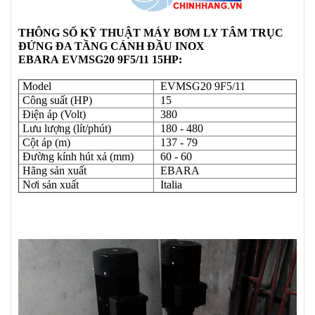
THÔNG SỐ KỸ THUẬT
MÁY
BƠM LY TÂM TRỤC
ĐỨNG ĐA TẦNG CÁNH ĐẦU INOX
EBARA EVMSG20 9F5/11 15HP:
Model
EVMSG20 9F5/11
Công suất (HP)
15
Điện áp (Volt)
380
Lưu lượng (lít/phút)
180 - 480
Cột áp (m)
137 - 79
Đường kính hút xả (mm)
60 - 60
Hãng sản xuất
EBARA
Nơi sản xuất
Italia