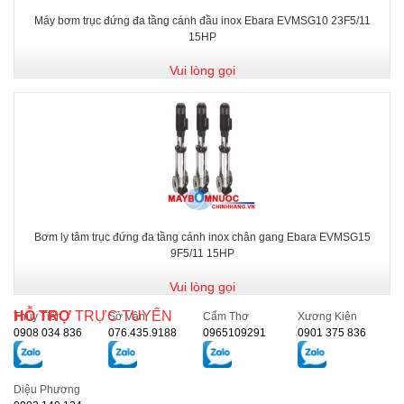
Máy bơm trục đứng đa tầng cánh đầu inox Ebara EVMSG10 23F5/11
15HP
Vui lòng gọi
Bơm ly tâm trục đứng đa tầng cánh inox chân gang Ebara EVMSG15
9F5/11 15HP
Vui lòng gọi
HỖ TRỢ
TRỰC TUYẾN
Thủy Tiên
Sở Vân
Cẩm Thơ
Xương Kiên
0908 034 836
076.435.9188
0965109291
0901 375 836
Diệu Phương