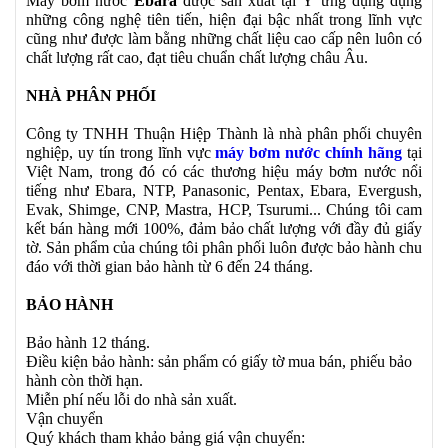
Máy bơm nước
Ebara
được sản xuất tại Ý ứng dụng dụng
những công nghệ tiên tiến, hiện đại bậc nhất trong lĩnh vực
cũng như được làm bằng những chất liệu cao cấp nên luôn có
chất lượng rất cao, đạt tiêu chuẩn chất lượng châu Âu.
NHÀ PHÂN PHỐI
Công ty TNHH Thuận Hiệp Thành là nhà phân phối chuyên
nghiệp, uy tín trong lĩnh vực
máy bơm nước chính hãng
tại
Việt Nam, trong đó có các thương hiệu máy bơm nước nổi
tiếng như Ebara, NTP, Panasonic, Pentax, Ebara, Evergush,
Evak, Shimge, CNP, Mastra, HCP, Tsurumi... Chúng tôi cam
kết bán hàng mới 100%, đảm bảo chất lượng với đầy đủ giấy
tờ. Sản phẩm của chúng tôi phân phối luôn được bảo hành chu
đáo với thời gian bảo hành từ 6 đến 24 tháng.
BẢO HÀNH
Bảo hành 12 tháng.
Điều kiện bảo hành: sản phẩm có giấy tờ mua bán, phiếu bảo
hành còn thời hạn.
Miễn phí nếu lỗi do nhà sản xuất.
Vận chuyển
Quý khách tham khảo bảng giá vận chuyển: