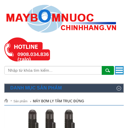
0908.034.836
(zalo)
DANH MỤC SẢN PHẨM
MÁY BƠM LY TÂM TRỤC ĐỨNG
Sản phẩm