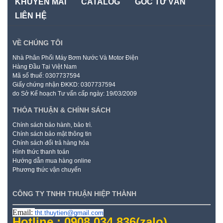
KHUYẾN MÃI
CATALOG
GÓC TƯ VẤN
LIÊN HỆ
VỀ CHÚNG TÔI
Nhà Phân Phối Máy Bơm Nước Và Motor Điện
Hàng Đầu Tại Việt Nam
Mã số thuế: 0307737594
Giấy chứng nhận ĐKKD: 0307737594
do Sở Kế hoạch Tư vấn cấp ngày: 19/03/2009
THỎA THUẬN & CHÍNH SÁCH
Chính sách bảo hành, bảo trì.
Chính sách bảo mật thông tin
Chính sách đổi trả hàng hóa
Hình thức thanh toán
Hướng dẫn mua hàng online
Phương thức vận chuyển
CÔNG TY TNHH THUẬN HIỆP THÀNH
Email:
tht.thuytien@gmail.com
Hotline : 0908.034.836
(zalo)