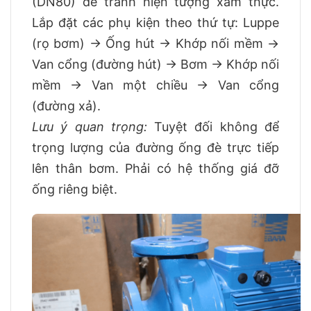
(DN80) để tránh hiện tượng xâm thực.
Lắp đặt các phụ kiện theo thứ tự: Luppe
(rọ bơm) -> Ống hút -> Khớp nối mềm ->
Van cổng (đường hút) -> Bơm -> Khớp nối
mềm -> Van một chiều -> Van cổng
(đường xả).
Lưu ý quan trọng:
Tuyệt đối không để
trọng lượng của đường ống đè trực tiếp
lên thân bơm. Phải có hệ thống giá đỡ
ống riêng biệt.