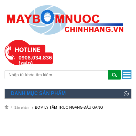
0908.034.836
(zalo)
DANH MỤC SẢN PHẨM
BƠM LY TÂM TRỤC NGANG ĐẦU GANG
Sản phẩm