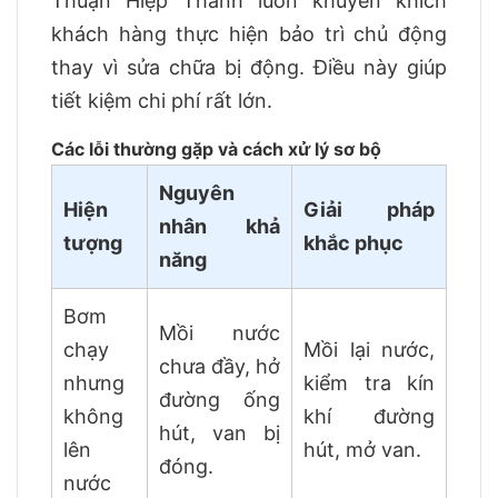
Thuận Hiệp Thành luôn khuyến khích
khách hàng thực hiện bảo trì chủ động
thay vì sửa chữa bị động. Điều này giúp
tiết kiệm chi phí rất lớn.
Các lỗi thường gặp và cách xử lý sơ bộ
Nguyên
Hiện
Giải pháp
nhân khả
tượng
khắc phục
năng
Bơm
Mồi nước
chạy
Mồi lại nước,
chưa đầy, hở
nhưng
kiểm tra kín
đường ống
không
khí đường
hút, van bị
lên
hút, mở van.
đóng.
nước