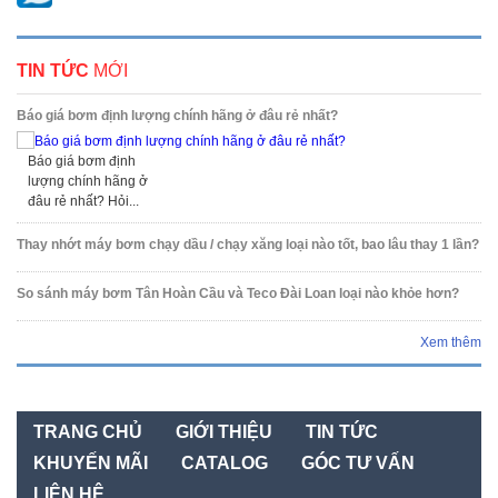
TIN TỨC
MỚI
Báo giá bơm định lượng chính hãng ở đâu rẻ nhất?
Báo giá bơm định
lượng chính hãng ở
đâu rẻ nhất? Hỏi...
Thay nhớt máy bơm chạy dầu / chạy xăng loại nào tốt, bao lâu thay 1 lần?
So sánh máy bơm Tân Hoàn Cầu và Teco Đài Loan loại nào khỏe hơn?
Xem thêm
TRANG CHỦ
GIỚI THIỆU
TIN TỨC
KHUYẾN MÃI
CATALOG
GÓC TƯ VẤN
LIÊN HỆ