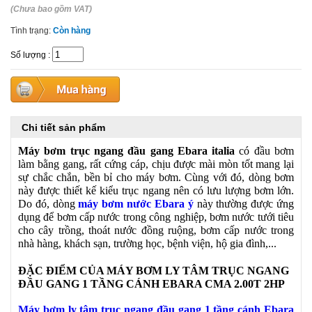
(Chưa bao gồm VAT)
Tình trạng:
Còn hàng
Số lượng
:
Chi tiết sản phẩm
Máy bơm trục ngang đầu gang Ebara italia
có đầu bơm
làm bằng gang, rất cứng cáp, chịu được mài mòn tốt mang lại
sự chắc chắn, bền bỉ cho máy bơm. Cùng với đó, dòng bơm
này được thiết kế kiểu trục ngang nên có lưu lượng bơm lớn.
Do đó, dòng
máy bơm nước Ebara ý
này thường được ứng
dụng để bơm cấp nước trong công nghiệp, bơm nước tưới tiêu
cho cây trồng, thoát nước đồng ruộng, bơm cấp nước trong
nhà hàng, khách sạn, trường học, bệnh viện, hộ gia đình,...
ĐẶC ĐIỂM CỦA MÁY BƠM LY TÂM TRỤC NGANG
ĐẦU GANG
1 TẦNG CÁNH EBARA CMA 2.00T 2HP
Máy bơm ly tâm trục ngang đầu gang 1 tầng cánh Ebara