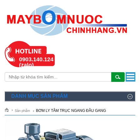
0903.140.124
(zalo)
DANH MỤC SẢN PHẨM
BƠM LY TÂM TRỤC NGANG ĐẦU GANG
Sản phẩm