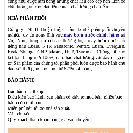
cũng như được làm bằng những chất liệu cao cấp nên luôn có
chất lượng rất cao, đạt tiêu chuẩn chất lượng châu Âu.
NHÀ PHÂN PHỐI
Công ty TNHH Thuận Hiệp Thành là nhà phân phối chuyên
nghiệp, uy tín trong lĩnh vực
máy bơm nước chính hãng
tại
Việt Nam, trong đó có các thương hiệu máy bơm nước nổi
tiếng như Ebara, NTP, Panasonic, Pentax, Ebara, Evergush,
Evak, Shimge, CNP, Mastra, HCP, Tsurumi... Chúng tôi cam
kết bán hàng mới 100%, đảm bảo chất lượng với đầy đủ giấy
tờ. Sản phẩm của chúng tôi phân phối luôn được bảo hành chu
đáo với thời gian bảo hành từ 6 đến 24 tháng.
BẢO HÀNH
Bảo hành 12 tháng.
Điều kiện bảo hành: sản phẩm có giấy tờ mua bán, phiếu bảo
hành còn thời hạn.
Miễn phí nếu lỗi do nhà sản xuất.
Vận chuyển
Quý khách tham khảo bảng giá vận chuyển: