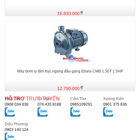
15.830.000
Máy bơm ly tâm trục ngang đầu gang Ebara CMB 1.50T 1.5HP
12.790.000
HỖ TRỢ
TRỰC TUYẾN
Thủy Tiên
Sở Vân
Cẩm Thơ
Xương Kiên
0908 034 836
076.435.9188
0965109291
0901 375 836
Diệu Phương
0903 140 124