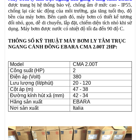
được trang bị hệ thống bảo vệ, chống ẩm ở mức cao - IP55,
chống lại các tác động của môi trường, gia tăng tuổi thọ, độ
bền của máy bơm. Bên cạnh đó, máy bơm có thiết kế tương
đối nhỏ, gọn, dễ di chuyển, lắp đặt, chiếm diện tích nhỏ khi sử
dụng. Máy bơm được nước có nhiệt độ tối đa đến 90 độ C.
THÔNG SỐ KỸ THUẬT
MÁY
BƠM LY TÂM TRỤC
NGANG CÁNH ĐỒNG EBARA CMA 2.00T 2HP:
Model
CMA 2.00T
Công suất (HP)
2
Điện áp (Volt)
380
Lưu lượng (lít/phút)
20 - 120
Cột áp (m)
47 - 38
Đường kính hút xả (mm)
42 - 34
Hãng sản xuất
EBARA
Nơi sản xuất
Italia