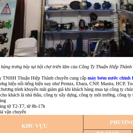
 hàng trưng bày tại hội chợ triển lãm của Công Ty Thuận Hiệp Thành 
y TNHH Thuận Hiệp Thành chuyên cung cấp
máy bơm nước chính 
ương hiệu nổi tiếng hiện nay như Pentax, Ebara, CNP, Mastra, HCP, T
chương trình khuyến mãi giảm giá khi khách hàng mua tại công ty chún
cho khách là nhà thầu, công ty xây dựng, công ty môi trường, công ty
àng
àng từ T2-T7, từ 8h-17h
iá vận chuyển