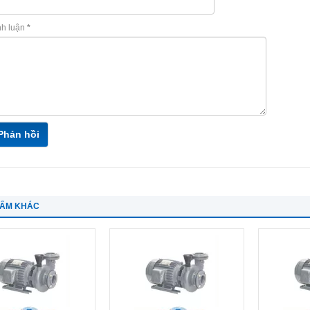
nh luận
*
Phản hồi
HẨM KHÁC