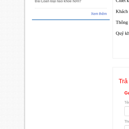
Chiết 
Đài Loan loại nào khỏe hơn?
Khách 
Xem thêm
Thông 
Quý kh
Trả 
Gử
Tê
Th