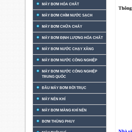
MÁY BƠM HÓA CHẤT
Thông 
MÁY BƠM CHÌM NƯỚC SẠCH
MÁY BƠM CHỮA CHÁY
MÁY BƠM ĐỊNH LƯỢNG HÓA CHẤT
MÁY BƠM NƯỚC CHẠY XĂNG
MÁY BƠM NƯỚC CÔNG NGHIỆP
MÁY BƠM NƯỚC CÔNG NGHIỆP
TRUNG QUỐC
ĐẦU MÁY BƠM RỜI TRỤC
MÁY NÉN KHÍ
MÁY BƠM MÀNG KHÍ NÉN
BƠM THÙNG PHUY
Nhà sả