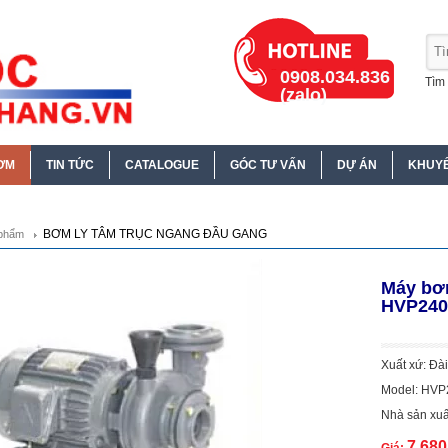
0908.034.836
Tìm 
(zalo)
ƠM
TIN TỨC
CATALOGUE
GÓC TƯ VẤN
DỰ ÁN
KHUYẾ
BƠM LY TÂM TRỤC NGANG ĐẦU GANG
phẩm
Máy bơm
HVP240
Xuất xứ: Đà
Model: HVP
Nhà sản xuấ
7.68