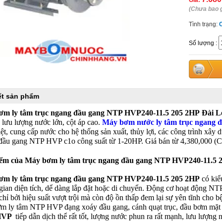
Giá:
(Chưa bao 
Tình trạng:
Số lượng
:
iết sản phẩm
ơm ly tâm trục ngang đầu gang NTP HVP240-11.5 205 2HP
Đài L
 lưu lượng nước lớn, cột áp cao.
Máy bơm nước ly tâm trục ngang 
iệt, cung cấp nước cho hệ thống sản xuất, thủy lợi, các công trình xâ
đầu gang NTP HVP c1o công suất từ 1-20HP. Giá bán từ 4,380,000 
ểm của
Máy bơm ly tâm trục ngang đầu gang NTP HVP240-11.5 
ơm ly tâm trục ngang đầu gang NTP HVP240-11.5 205 2HP
có kiể
gian diện tích, dể dàng lắp đặt hoặc di chuyển. Động cơ hoạt động NTP
hỉ bởi hiệu suất vượt trội mà còn độ ồn thấp đem lại sự yên tĩnh cho b
m ly tâm NTP HVP đạng xoáy đầu gang, cánh quạt trục, đầu bơm mặt 
HVP
tiếp dẫn dịch thể rất tốt, lượng nước phun ra rất mạnh, lưu lượng 