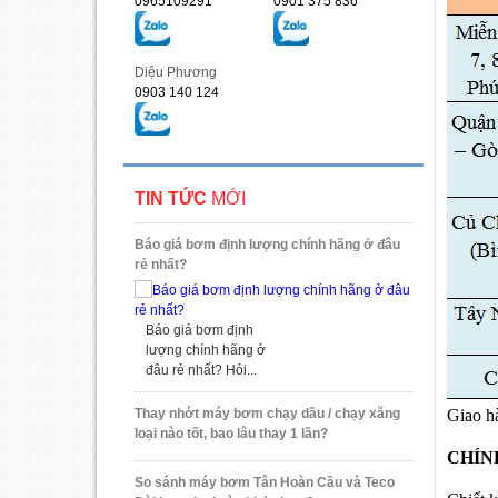
0965109291
0901 375 836
Diệu Phương
0903 140 124
TIN TỨC
MỚI
Báo giá bơm định lượng chính hãng ở đâu
rẻ nhất?
Báo giá bơm định
lượng chính hãng ở
đâu rẻ nhất? Hỏi...
Giao h
Thay nhớt máy bơm chạy dầu / chạy xăng
loại nào tốt, bao lâu thay 1 lần?
CHÍN
So sánh máy bơm Tân Hoàn Cầu và Teco