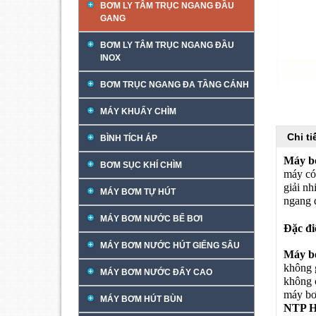
BƠM LY TÂM TRỤC NGANG ĐẦU
GANG
BƠM LY TÂM TRỤC NGANG ĐẦU
INOX
BƠM TRỤC NGANG ĐA TẦNG CÁNH
MÁY KHUẤY CHÌM
Chi t
BÌNH TÍCH ÁP
Máy b
BƠM SỤC KHÍ CHÌM
máy có
giải nh
MÁY BƠM TỰ HÚT
ngang 
MÁY BƠM NƯỚC BỂ BƠI
Đặc đi
MÁY BƠM NƯỚC HÚT GIẾNG SÂU
Máy b
không 
MÁY BƠM NƯỚC ĐẨY CAO
không c
máy bơ
MÁY BƠM HÚT BÙN
NTP 