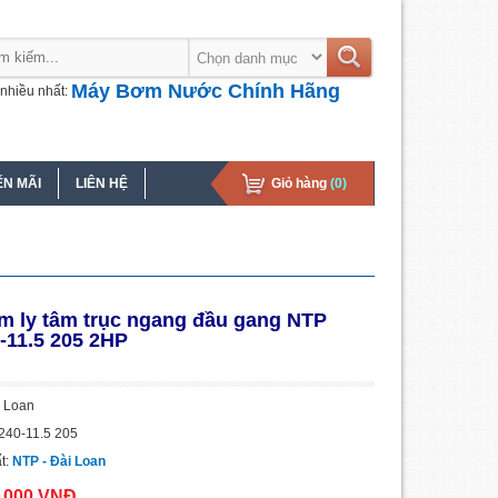
Máy Bơm Nước Chính Hãng
nhiều nhất:
N MÃI
LIÊN HỆ
Giỏ hàng
(0)
 ly tâm trục ngang đầu gang NTP
-11.5 205 2HP
i Loan
240-11.5 205
t:
NTP - Đài Loan
0.000 VNĐ