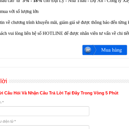
khấu cao từ
5% - 18%
cho Đại Lý - Nhà Thầu - Dự Án - Công ty Xâ
mua với số lượng lớn
tin về chương trình khuyến mãi, giảm giá sẽ được thông báo đến từng 
ách vui lòng liên hệ số HOTLINE để được nhân viên tư vấn về chi tiế
lời
i Câu Hỏi Và Nhận Câu Trả Lời Tại Đây Trong Vòng 5 Phút
n
*
ư điện tử
*