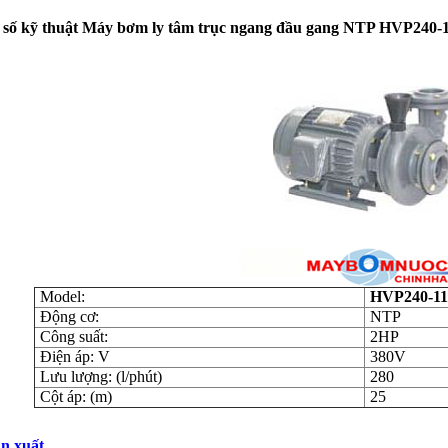
số kỹ thuật Máy bơm ly tâm trục ngang đầu gang NTP HVP240-1
Model:
HVP240-11
Động cơ:
NTP
Công suất:
2HP
Điện áp: V
380V
Lưu lượng: (l/phút)
280
Cột áp: (m)
25
n xuất