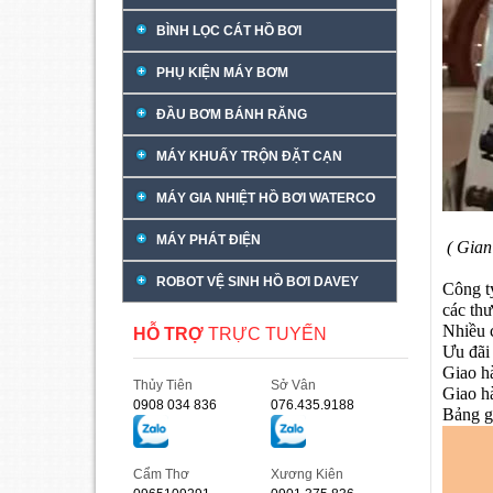
BÌNH LỌC CÁT HỒ BƠI
PHỤ KIỆN MÁY BƠM
ĐẦU BƠM BÁNH RĂNG
MÁY KHUẤY TRỘN ĐẶT CẠN
MÁY GIA NHIỆT HỒ BƠI WATERCO
MÁY PHÁT ĐIỆN
( Gian
ROBOT VỆ SINH HỒ BƠI DAVEY
Công t
các th
Nhiều 
HỖ TRỢ
TRỰC TUYẾN
Ưu đãi 
Giao h
Thủy Tiên
Sở Vân
Giao h
0908 034 836
076.435.9188
Bảng g
Cẩm Thơ
Xương Kiên