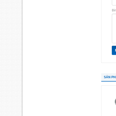
Bì
SẢN P