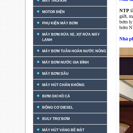
MÁY THỔI KHÍ
NTP
l
MOTOR ĐIỆN
giới, m
bơm ly
PHỤ KIỆN MÁY BƠM
bơm NT
MÁY BƠM RỬA XE, XỊT RỬA MÁY
Nhà p
LẠNH
MÁY BƠM TUẦN HOÀN NƯỚC NÓNG
MÁY BƠM NƯỚC GIA ĐÌNH
MÁY BƠM DẦU
MÁY HÚT CHÂN KHÔNG
BƠM OXI HỒ CÁ
ĐỘNG CƠ DIESEL
BULY TRỢ BƠM
MÁY HÚT VÁNG BỀ MẶT