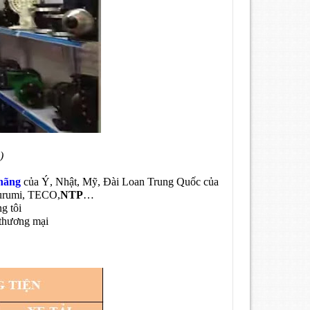
)
hãng
của Ý, Nhật, Mỹ, Đài Loan Trung Quốc của
surumi, TECO,
NTP
…
g tôi
 thương mại