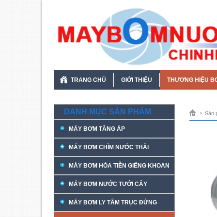
TRANG CHỦ
GIỚI THIỆU
THƯƠNG HIỆU B
DANH MỤC SẢN PHẨM
Sản 
MÁY BƠM TĂNG ÁP
MÁY BƠM CHÌM NƯỚC THẢI
MÁY BƠM HỎA TIỄN GIẾNG KHOAN
MÁY BƠM NƯỚC TƯỚI CÂY
MÁY BƠM LY TÂM TRỤC ĐỨNG