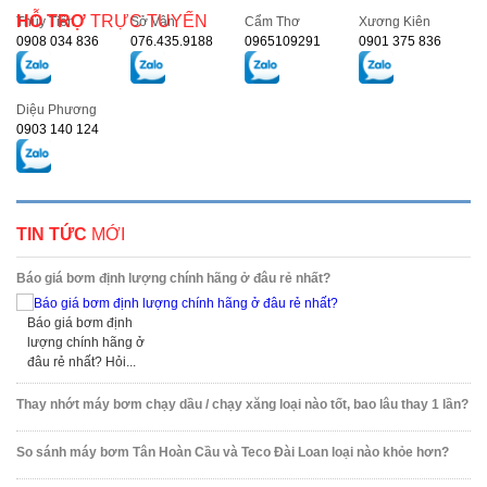
HỖ TRỢ
TRỰC TUYẾN
Thủy Tiên
Sở Vân
Cẩm Thơ
Xương Kiên
0908 034 836
076.435.9188
0965109291
0901 375 836
Diệu Phương
0903 140 124
TIN TỨC
MỚI
Báo giá bơm định lượng chính hãng ở đâu rẻ nhất?
Báo giá bơm định
lượng chính hãng ở
đâu rẻ nhất? Hỏi...
Thay nhớt máy bơm chạy dầu / chạy xăng loại nào tốt, bao lâu thay 1 lần?
So sánh máy bơm Tân Hoàn Cầu và Teco Đài Loan loại nào khỏe hơn?