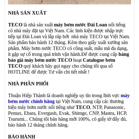
NHÀ SẢN XUẤT
TECO
là nhà sản xuất
máy bơm nước Đài Loan
nổi tiếng
có nhà máy đặt tại Việt Nam. Các linh kiện được nhập trực
tiếp tại Đài Loan và lắp ráp bởi nhà máy TECO tại Việt Nam.
Sản phẩm bảo hành 12 tháng. Kèm theo giấy xuất xưởng sản
phẩm. Máy bơm nước TECO có công suất, mẫu mã đa dạng,
ít gặp sự cố trong quá trình vận hành.Để được cung cấp
bảng
báo giá máy bơm nước TECO
hoạt
Catalogue bơm
TECO
quý khách hãy gọi ngay cho chúng tôi qua số
HOTLINE để được Tư vấn chi tiết nhất !
NHÀ PHÂN PHỐI
Thuận Hiệp Thành là doanh nghiệp uy tín trong lĩnh vực
máy
bơm nước chính hãng
tại Việt Nam, cung cấp các thương
hiệu máy bơm nước nổi tiếng như
TECO
, NTP, Panasonic,
Pentax, Ebara, Evergush, Evak, Shimge, CNP, Mastra, HCP,
Tsurumi... Chúng tôi bán hàng mới 100%, có giấy tờ đẩy đủ,
bảo hành 12 tháng chính hãng.
BẢO HÀNH