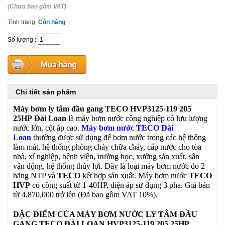
(Chưa bao gồm VAT)
Tình trạng:
Còn hàng
Số lượng
:
Chi tiết sản phẩm
Máy bơm ly tâm đầu gang TECO HVP3125-119 205
25HP
Đài Loan
là máy bơm nước công nghiệp có lưu lượng
nước lớn, cột áp cao.
Máy bơm nước TECO Đài
Loan
thường được sử dụng để bơm nước trong các hệ thống
làm mát, hệ thống phòng cháy chữa cháy, cấp nước cho tòa
nhà, xí nghiệp, bệnh viện, trường học, xưởng sản xuất, sân
vận động, hệ thống thủy lợi. Đây là loại máy bơm nước do 2
hãng NTP và
TECO
kết hợp sản xuất. Máy bơm nước
TECO
HVP
có công suất từ 1-40HP, điện áp sử dụng 3 pha. Giá bán
từ 4,870,000 trở lên (Đã bao gồm VAT 10%).
ĐẶC ĐIỂM CỦA MÁY BƠM NƯỚC LY TÂM ĐẦU
GANG TECO ĐÀI LOAN
HVP3125-119 205 25HP