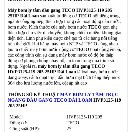
Máy bơm ly tâm đầu gang TECO HVP3125-119 205
25HP
Đài Loan
sản xuất từ động cơ
TECO
nổi tiếng trong
ngành công nghiệp, thích hợp trong các hoạt động dẫn nước,
bơm nước. Kích thước của máy bơm nước
TECO
gọn nhẹ
thích hợp cho việc di chuyển, không chiếm nhiều không gian
diện tích. Linh phụ kiện được chế tạo từ các hãng nổi tiếng
trên thế giới. Hai hãng máy bơm NTP và TECO cùng nhau
tạo ra chiếc máy bơm nước động cơ
TECO
hoạt động êm ái,
các công trình cần sự dụng máy bơm nước có độ ồn thấp,
động cơ phòng chống cháy nổ, an toàn trong quá trình sử
dụng. Ngoài ra,
máy bơm ly tâm đầu gang TECO
HVP3125-119 205 25HP
Đài Loan
là loại máy bơm nước
dạng xoay, cánh quạt trục, đầu bơm mặt bích bằng thép inox
304 cho lưu lượng nước lớn, cột áp rất cao
THÔNG SỐ KỸ THUẬT
MÁY BƠM LY TÂM TRỤC
NGANG ĐẦU GANG TECO
ĐÀI LOAN
HVP3125-119
205 25HP
Model:
HVP3125-119 205
Động cơ:
TECO
Công suất (HP):
25