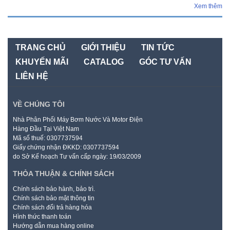
Xem thêm
TRANG CHỦ
GIỚI THIỆU
TIN TỨC
KHUYẾN MÃI
CATALOG
GÓC TƯ VẤN
LIÊN HỆ
VỀ CHÚNG TÔI
Nhà Phân Phối Máy Bơm Nước Và Motor Điện
Hàng Đầu Tại Việt Nam
Mã số thuế: 0307737594
Giấy chứng nhận ĐKKD: 0307737594
do Sở Kế hoạch Tư vấn cấp ngày: 19/03/2009
THỎA THUẬN & CHÍNH SÁCH
Chính sách bảo hành, bảo trì.
Chính sách bảo mật thông tin
Chính sách đổi trả hàng hóa
Hình thức thanh toán
Hướng dẫn mua hàng online