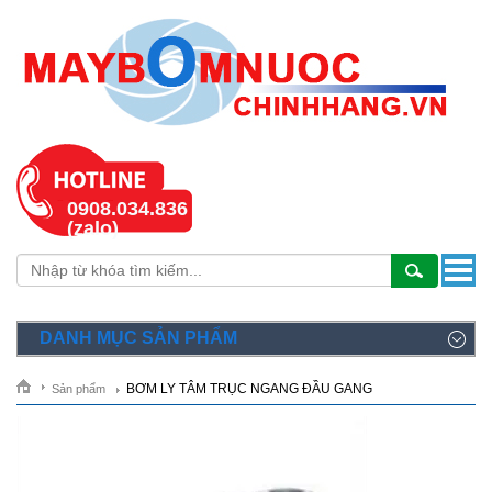
0908.034.836
(zalo)
DANH MỤC SẢN PHẨM
BƠM LY TÂM TRỤC NGANG ĐẦU GANG
Sản phẩm