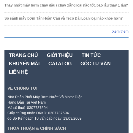
Thay nhớt máy bơm chạy dầu / chạy xăng loại nào tốt, bao lâu thay 1 lần?
So sánh máy bơm Tân Hoàn Cầu và Teco Đài Loan loại nào khỏe hơn?
Xem thêm
TRANG CHỦ
GIỚI THIỆU
TIN TỨC
KHUYẾN MÃI
CATALOG
GÓC TƯ VẤN
LIÊN HỆ
VỀ CHÚNG TÔI
Nhà Phân Phối Máy Bơm Nước Và Motor Điện
Hàng Đầu Tại Việt Nam
Mã số thuế: 0307737594
Giấy chứng nhận ĐKKD: 0307737594
do Sở Kế hoạch Tư vấn cấp ngày: 19/03/2009
THỎA THUẬN & CHÍNH SÁCH