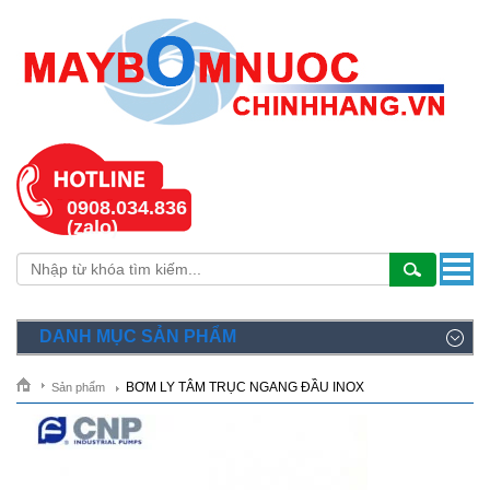
0908.034.836
(zalo)
DANH MỤC SẢN PHẨM
BƠM LY TÂM TRỤC NGANG ĐẦU INOX
Sản phẩm