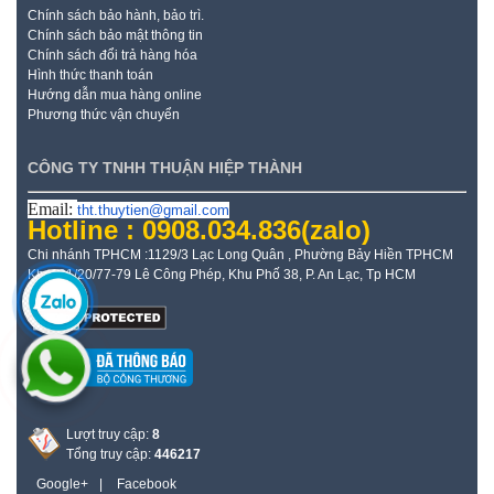
Chính sách bảo hành, bảo trì.
Chính sách bảo mật thông tin
Chính sách đổi trả hàng hóa
Hình thức thanh toán
Hướng dẫn mua hàng online
Phương thức vận chuyển
CÔNG TY TNHH THUẬN HIỆP THÀNH
Email:
tht.thuytien@gmail.com
Hotline : 0908.034.836
(zalo)
Chi nhánh TPHCM :1129/3 Lạc Long Quân , Phường Bảy Hiền TPHCM
Kho: 21/20/77-79 Lê Công Phép, Khu Phố 38, P. An Lạc, Tp HCM
Lượt truy cập:
8
Tổng truy cập:
446217
Google+
|
Facebook