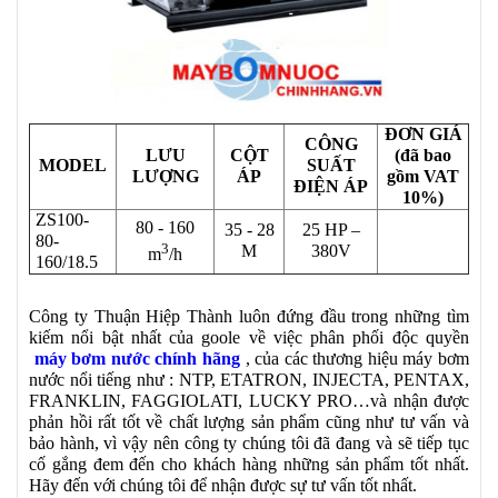
ĐƠN GIÁ
CÔNG
LƯU
CỘT
(đã bao
MODEL
SUẤT
LƯỢNG
ÁP
gồm VAT
ĐIỆN ÁP
10%)
ZS100-
80 - 160
35 - 28
25 HP –
80-
3
M
380V
m
/h
160/18.5
Công ty Thuận Hiệp Thành luôn đứng đầu trong những tìm
kiếm nổi bật nhất của goole về việc phân phối độc quyền
máy bơm nước chính hãng
, của các thương hiệu máy bơm
nước nổi tiếng như : NTP, ETATRON, INJECTA, PENTAX,
FRANKLIN, FAGGIOLATI, LUCKY PRO…và nhận được
phản hồi rất tốt về chất lượng sản phẩm cũng như tư vấn và
bảo hành, vì vậy nên công ty chúng tôi đã đang và sẽ tiếp tục
cố gắng đem đến cho khách hàng những sản phẩm tốt nhất.
Hãy đến với chúng tôi để nhận được sự tư vấn tốt nhất.