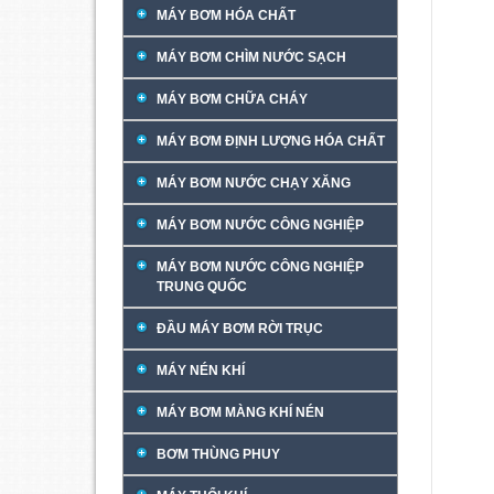
MÁY BƠM HÓA CHẤT
MÁY BƠM CHÌM NƯỚC SẠCH
MÁY BƠM CHỮA CHÁY
MÁY BƠM ĐỊNH LƯỢNG HÓA CHẤT
MÁY BƠM NƯỚC CHẠY XĂNG
MÁY BƠM NƯỚC CÔNG NGHIỆP
MÁY BƠM NƯỚC CÔNG NGHIỆP
TRUNG QUỐC
ĐẦU MÁY BƠM RỜI TRỤC
MÁY NÉN KHÍ
MÁY BƠM MÀNG KHÍ NÉN
BƠM THÙNG PHUY