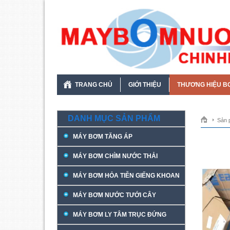
TRANG CHỦ
GIỚI THIỆU
THƯƠNG HIỆU B
DANH MỤC SẢN PHẨM
Sản 
MÁY BƠM TĂNG ÁP
MÁY BƠM CHÌM NƯỚC THẢI
MÁY BƠM HỎA TIỄN GIẾNG KHOAN
MÁY BƠM NƯỚC TƯỚI CÂY
MÁY BƠM LY TÂM TRỤC ĐỨNG