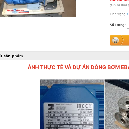
Giá:
(Chưa bao 
Tình trạng:
Số lượng
:
iết sản phẩm
ẢNH THỰC TẾ VÀ DỰ ÁN DÒNG BƠM EB