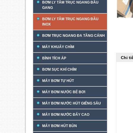
BƠM LY TÂM TRỤC NGANG ĐẦU
GANG
BƠM LY TÂM TRỤC NGANG ĐẦU
INOX
BƠM TRỤC NGANG ĐA TẦNG CÁNH
MÁY KHUẤY CHÌM
Chi t
BÌNH TÍCH ÁP
BƠM SỤC KHÍ CHÌM
MÁY BƠM TỰ HÚT
MÁY BƠM NƯỚC BỂ BƠI
MÁY BƠM NƯỚC HÚT GIẾNG SÂU
MÁY BƠM NƯỚC ĐẨY CAO
MÁY BƠM HÚT BÙN