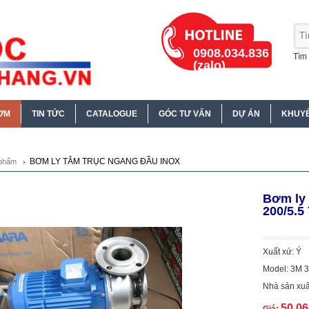
0908.034.836
Tìm 
(zalo)
ƠM
TIN TỨC
CATALOGUE
GÓC TƯ VẤN
DỰ ÁN
KHUYẾ
BƠM LY TÂM TRỤC NGANG ĐẦU INOX
phẩm
Bơm ly 
200/5.5
Xuất xứ: Ý
Model: 3M 3
Nhà sản xuấ
50.0