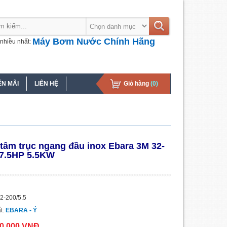
Máy Bơm Nước Chính Hãng
nhiều nhất:
N MÃI
LIÊN HỆ
Giỏ hàng
(0)
tâm trục ngang đầu inox Ebara 3M 32-
 7.5HP 5.5KW
2-200/5.5
t:
EBARA - Ý
60.000 VNĐ