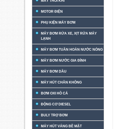
MÁY THỔI KHÍ
MOTOR ĐIỆN
PHỤ KIỆN MÁY BƠM
MÁY BƠM RỬA XE, XỊT RỬA MÁY
LẠNH
MÁY BƠM TUẦN HOÀN NƯỚC NÓNG
MÁY BƠM NƯỚC GIA ĐÌNH
MÁY BƠM DẦU
MÁY HÚT CHÂN KHÔNG
BƠM OXI HỒ CÁ
ĐỘNG CƠ DIESEL
BULY TRỢ BƠM
MÁY HÚT VÁNG BỀ MẶT