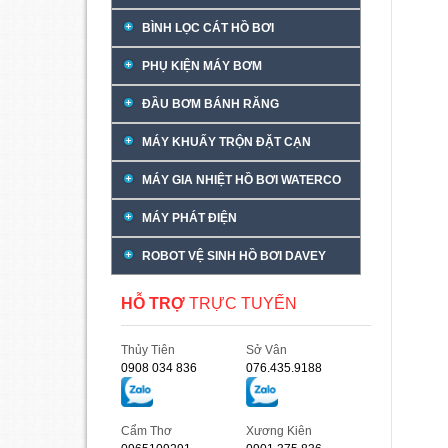
BÌNH LỌC CÁT HỒ BƠI
PHỤ KIỆN MÁY BƠM
ĐẦU BƠM BÁNH RĂNG
MÁY KHUẤY TRỘN ĐẶT CẠN
MÁY GIA NHIỆT HỒ BƠI WATERCO
MÁY PHÁT ĐIỆN
ROBOT VỆ SINH HỒ BƠI DAVEY
HỖ TRỢ
TRỰC TUYẾN
Thủy Tiên
Sở Vân
0908 034 836
076.435.9188
Cẩm Thơ
Xương Kiên