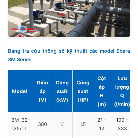
Bảng tra cứu thông số kỹ thuật các model Ebara
3M Series
Cột
Lưu
Điện
Công
Công
áp
lượng
Model
áp
suất
suất
H
Q
(V)
(kW)
(HP)
(m)
(l/min)
3M 32-
21 -
100 -
380
1.1
1.5
125/1.1
12
333