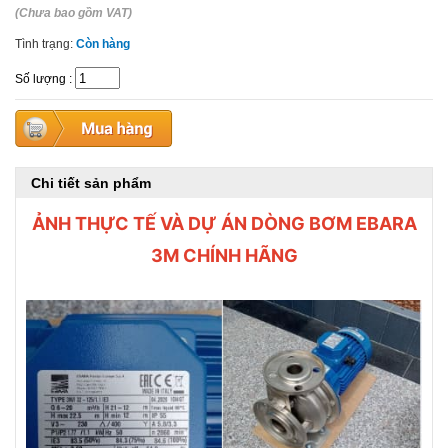
(Chưa bao gồm VAT)
Tình trạng:
Còn hàng
Số lượng
:
Chi tiết sản phẩm
ẢNH THỰC TẾ VÀ DỰ ÁN DÒNG BƠM EBARA
3M CHÍNH HÃNG