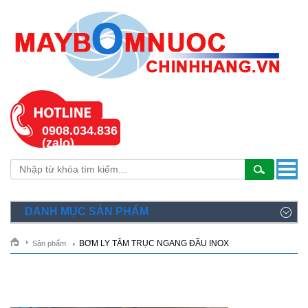
0908.034.836
(zalo)
DANH MỤC SẢN PHẨM
BƠM LY TÂM TRỤC NGANG ĐẦU INOX
Sản phẩm