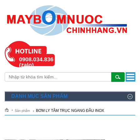
0908.034.836
(zalo)
DANH MỤC SẢN PHẨM
BƠM LY TÂM TRỤC NGANG ĐẦU INOX
Sản phẩm