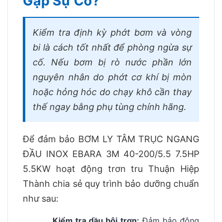
Gặp Sự Cố?
Kiểm tra định kỳ phớt bơm và vòng
bi là cách tốt nhất để phòng ngừa sự
cố. Nếu bơm bị rò nước phần lớn
nguyên nhân do phớt cơ khí bị mòn
hoặc hỏng hóc do chạy khô cần thay
thế ngay bằng phụ tùng chính hãng.
Để đảm bảo BƠM LY TÂM TRỤC NGANG
ĐẦU INOX EBARA 3M 40-200/5.5 7.5HP
5.5KW hoạt động trơn tru Thuận Hiệp
Thành chia sẻ quy trình bảo dưỡng chuẩn
như sau:
Kiểm tra dầu bôi trơn:
Đảm bảo động