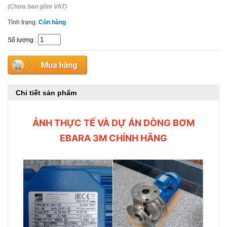
(Chưa bao gồm VAT)
Tình trạng:
Còn hàng
Số lượng
:
Chi tiết sản phẩm
ẢNH THỰC TẾ VÀ DỰ ÁN DÒNG BƠM
EBARA 3M CHÍNH HÃNG