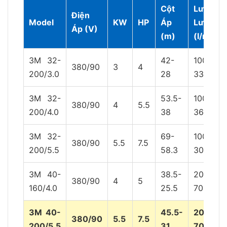
Cột
Lưu
Điện
Model
KW
HP
Áp
Lượng
Áp (V)
(m)
(l/min)
3M 32-
42-
100-
380/90
3
4
200/3.0
28
333
3M 32-
53.5-
100-
380/90
4
5.5
200/4.0
38
360
3M 32-
69-
100-
380/90
5.5
7.5
200/5.5
58.3
300
3M 40-
38.5-
200-
380/90
4
5
160/4.0
25.5
700
3M 40-
45.5-
200-
380/90
5.5
7.5
200/5.5
31
700