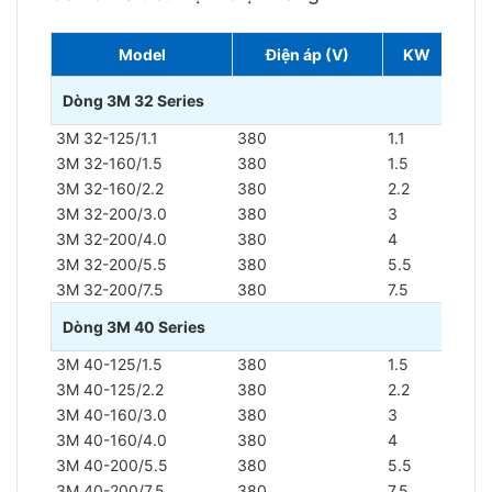
Model
Điện áp (V)
KW
HP
Dòng 3M 32 Series
3M 32-125/1.1
380
1.1
1.5
3M 32-160/1.5
380
1.5
2
3M 32-160/2.2
380
2.2
3
3M 32-200/3.0
380
3
4
3M 32-200/4.0
380
4
5.5
3M 32-200/5.5
380
5.5
7.5
3M 32-200/7.5
380
7.5
10
Dòng 3M 40 Series
3M 40-125/1.5
380
1.5
2
3M 40-125/2.2
380
2.2
3
3M 40-160/3.0
380
3
4
3M 40-160/4.0
380
4
5
3M 40-200/5.5
380
5.5
7.5
3M 40-200/7.5
380
7.5
10