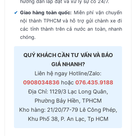
hướng dẫn lắp đặt và xử lý sự cố 24/7.
✔
Giao hàng toàn quốc:
Miễn phí vận chuyển
nội thành TPHCM và hỗ trợ gửi chành xe đi
các tỉnh thành trên cả nước an toàn, nhanh
chóng.
QUÝ KHÁCH CẦN TƯ VẤN VÀ BÁO
GIÁ NHANH?
Liên hệ ngay Hotline/Zalo:
0908034836
hoặc
076.435.9188
Địa Chỉ: 1129/3 Lạc Long Quân,
Phường Bảy Hiền, TPHCM
Kho hàng: 21/20/77-79 Lê Công Phép,
Khu Phố 38, P. An Lạc, Tp HCM