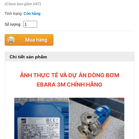
(Chưa bao gồm VAT)
Tình trạng:
Còn hàng
Số lượng
:
Chi tiết sản phẩm
ẢNH THỰC TẾ VÀ DỰ ÁN DÒNG BƠM
EBARA 3M CHÍNH HÃNG