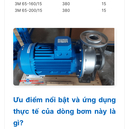
3M 65-160/15
380
15
20
3M 65-200/15
380
15
20
Ưu điểm nổi bật và ứng dụng
thực tế của dòng bơm này là
gì?