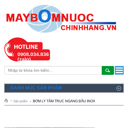
0908.034.836
(zalo)
DANH MỤC SẢN PHẨM
BƠM LY TÂM TRỤC NGANG ĐẦU INOX
Sản phẩm