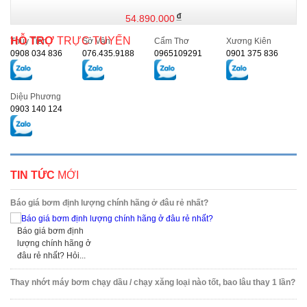
54.890.000
HỖ TRỢ
TRỰC TUYẾN
Thủy Tiên
Sở Vân
Cẩm Thơ
Xương Kiên
0908 034 836
076.435.9188
0965109291
0901 375 836
Diệu Phương
0903 140 124
TIN TỨC
MỚI
Báo giá bơm định lượng chính hãng ở đâu rẻ nhất?
Báo giá bơm định
lượng chính hãng ở
đâu rẻ nhất? Hỏi...
Thay nhớt máy bơm chạy dầu / chạy xăng loại nào tốt, bao lâu thay 1 lần?