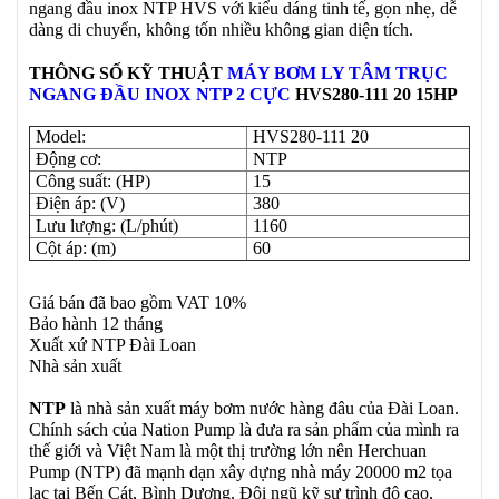
ngang đầu inox NTP HVS với kiểu dáng tinh tế, gọn nhẹ, dễ
dàng di chuyển, không tốn nhiều không gian diện tích.
THÔNG SỐ KỸ THUẬT
MÁY BƠM LY TÂM TRỤC
NGANG ĐẦU INOX NTP 2 CỰC
HVS280-111 20 15HP
Model:
HVS280-111 20
Động cơ:
NTP
Công suất: (HP)
15
Điện áp: (V)
380
Lưu lượng: (L/phút)
1160
Cột áp: (m)
60
Giá bán đã bao gồm VAT 10%
Bảo hành 12 tháng
Xuất xứ NTP Đài Loan
Nhà sản xuất
NTP
là nhà sản xuất máy bơm nước hàng đâu của Đài Loan.
Chính sách của Nation Pump là đưa ra sản phẩm của mình ra
thế giới và Việt Nam là một thị trường lớn nên Herchuan
Pump (NTP) đã mạnh dạn xây dựng nhà máy 20000 m2 tọa
lạc tại Bến Cát, Bình Dương. Đội ngũ kỹ sư trình độ cao,