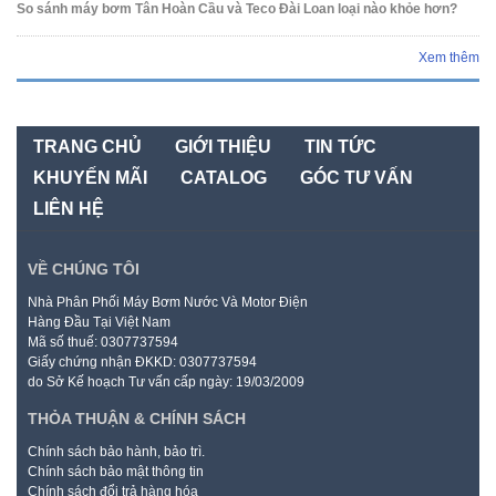
So sánh máy bơm Tân Hoàn Cầu và Teco Đài Loan loại nào khỏe hơn?
Xem thêm
TRANG CHỦ
GIỚI THIỆU
TIN TỨC
KHUYẾN MÃI
CATALOG
GÓC TƯ VẤN
LIÊN HỆ
VỀ CHÚNG TÔI
Nhà Phân Phối Máy Bơm Nước Và Motor Điện
Hàng Đầu Tại Việt Nam
Mã số thuế: 0307737594
Giấy chứng nhận ĐKKD: 0307737594
do Sở Kế hoạch Tư vấn cấp ngày: 19/03/2009
THỎA THUẬN & CHÍNH SÁCH
Chính sách bảo hành, bảo trì.
Chính sách bảo mật thông tin
Chính sách đổi trả hàng hóa