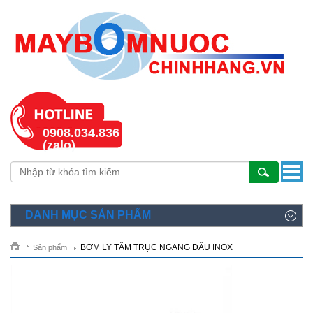
0908.034.836
(zalo)
DANH MỤC SẢN PHẨM
BƠM LY TÂM TRỤC NGANG ĐẦU INOX
Sản phẩm