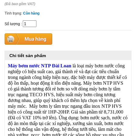
(Đã bao gồm VAT)
Tình trạng:
Còn hàng
Số lượng
:
Chi tiết sản phẩm
Máy bơm nước NTP Đài Loan
là loại máy bơm nước công
nghiệp có hiệu suất cao, giá thành rẻ và đạt các tiêu chuẩn
trong ngành công hiệp hiện nay, đặc biệt máy được thiết kế có
độ ồn thấp, hoạt động ít tốn điện năng. Máy bơm NTP HVS
có giá thành tương đối rẻ hơn so với dòng máy bơm ly tâm
trục ngang TECO HVS, hiệu suất máy bơm cũng tương
đương nhau, giúp quý khách có thêm lựa chọn về kinh phí
máy móc. Máy bơm ly tâm trục ngang đầu inox NTP HVS
hiện có công suất từ 1HP-20HP. Giá sản phầm từ 8,731,000
(Đã có VAT 10% trở lên). Ứng dụng: bơm nước sạch, nước có
độ ăn mòn thấp tại các xí nghiệp, xưởng sản xuất, bơm nước
cho hệ thống sân vận động, hệ thống tưới tiêu, làm mát cho
nhà xưởng, pccc, bơm nước từ các sông hồ phục vụ nhu cầu