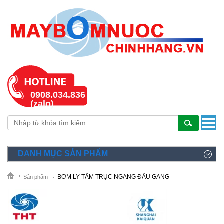
0908.034.836
(zalo)
DANH MỤC SẢN PHẨM
BƠM LY TÂM TRỤC NGANG ĐẦU GANG
Sản phẩm