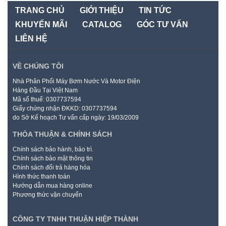
TRANG CHỦ
GIỚI THIỆU
TIN TỨC
KHUYẾN MÃI
CATALOG
GÓC TƯ VẤN
LIÊN HỆ
VỀ CHÚNG TÔI
Nhà Phân Phối Máy Bơm Nước Và Motor Điện
Hàng Đầu Tại Việt Nam
Mã số thuế: 0307737594
Giấy chứng nhận ĐKKD: 0307737594
do Sở Kế hoạch Tư vấn cấp ngày: 19/03/2009
THỎA THUẬN & CHÍNH SÁCH
Chính sách bảo hành, bảo trì.
Chính sách bảo mật thông tin
Chính sách đổi trả hàng hóa
Hình thức thanh toán
Hướng dẫn mua hàng online
Phương thức vận chuyển
CÔNG TY TNHH THUẬN HIỆP THÀNH