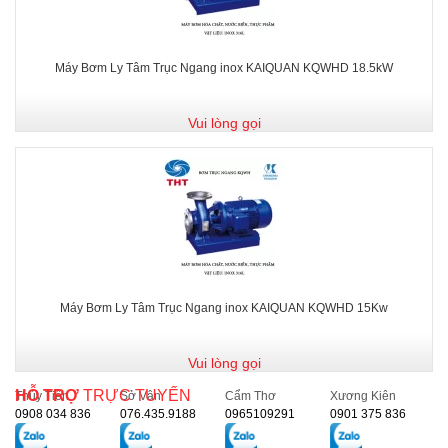
Máy Bơm Ly Tâm Trục Ngang inox KAIQUAN KQWHD 18.5kW
Vui lòng gọi
Máy Bơm Ly Tâm Trục Ngang inox KAIQUAN KQWHD 15Kw
Vui lòng gọi
HỖ TRỢ
TRỰC TUYẾN
Thủy Tiên
Sở Vân
Cẩm Thơ
Xương Kiên
0908 034 836
076.435.9188
0965109291
0901 375 836