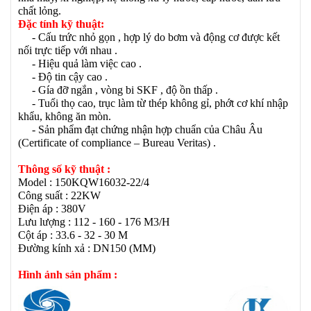
chất lỏng.
Đặc tính kỹ thuật:
- Cấu trức nhỏ gọn , hợp lý do bơm và động cơ được kết
nối trực tiếp với nhau .
- Hiệu quả làm việc cao .
- Độ tin cậy cao .
- Gía đỡ ngắn , vòng bi SKF , độ ồn thấp .
- Tuổi thọ cao, trục làm từ thép không gỉ, phớt cơ khí nhập
khẩu, không ăn mòn.
- Sản phẩm đạt chứng nhận hợp chuẩn của Châu Âu
(Certificate of compliance – Bureau Veritas) .
Thông số kỹ thuật :
Model : 150KQW16032-22/4
Công suất : 22KW
Điện áp : 380V
Lưu lượng : 112 - 160 - 176 M3/H
Cột áp : 33.6 - 32 - 30 M
Đường kính xả : DN150 (MM)
Hình ảnh sản phẩm :