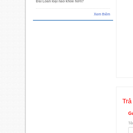
Đài Loan loại nào khỏe hơn?
Xem thêm
Trả 
Gử
Tê