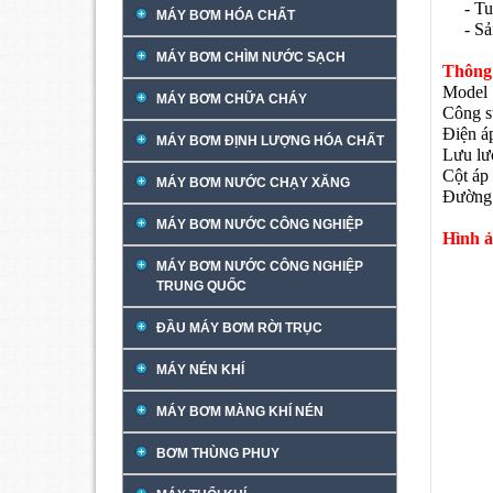
- Tuổi
MÁY BƠM HÓA CHẤT
- Sản 
MÁY BƠM CHÌM NƯỚC SẠCH
Thông 
Model 
MÁY BƠM CHỮA CHÁY
Công s
Điện á
MÁY BƠM ĐỊNH LƯỢNG HÓA CHẤT
Lưu lư
Cột áp 
MÁY BƠM NƯỚC CHẠY XĂNG
Đường 
MÁY BƠM NƯỚC CÔNG NGHIỆP
Hình ả
MÁY BƠM NƯỚC CÔNG NGHIỆP
TRUNG QUỐC
ĐẦU MÁY BƠM RỜI TRỤC
MÁY NÉN KHÍ
MÁY BƠM MÀNG KHÍ NÉN
BƠM THÙNG PHUY