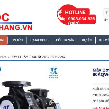
0908.034.836
Tìm 
(zalo)
ƠM
TIN TỨC
CATALOGUE
GÓC TƯ VẤN
DỰ ÁN
KHUYẾ
BƠM LY TÂM TRỤC NGANG ĐẦU GANG
phẩm
Máy Bơ
80KQW4
Xuất xứ: Ch
Model: 80K
Nhà sản xuấ
Vui l