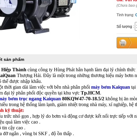
Giá:
(Chưa bao 
Tình trạng:
Số lượng
:
iết sản phẩm
 Hiệp Thành
cùng công ty Hùng Phát hân hạnh làm đại lý chính thức
aiQuan
Thượng Hải. Đây là một trong những thương hiệu máy bơm nư
ó thể được nhập khẩu.
 thời gian dài làm việc với bên nhà phân phối
máy bơm Kaiquan
tại
àm đại lý phân phối độc quyền tại khu vực
Tp.HCM
.
máy bơm trục ngang Kaiquan
80KQW47-70-18.5/2
không bị ăn mòn 
iều trong hệ thống làm lạnh, giảm nhiệt trong nhà máy, xí nghiệp, hệ 
nh kỹ thuật:
trức nhỏ gọn , hợp lý do bơm và động cơ được kết nối trực tiếp với n
 quả làm việc cao .
in cậy cao .
đỡ ngắn , vòng bi SKF , độ ồn thấp .