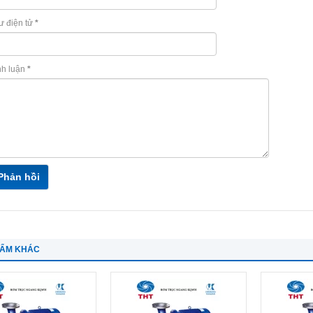
ư điện tử
*
nh luận
*
Phản hồi
HẨM KHÁC