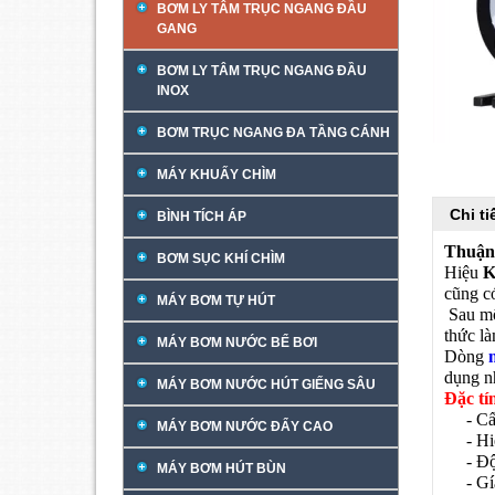
BƠM LY TÂM TRỤC NGANG ĐẦU
GANG
BƠM LY TÂM TRỤC NGANG ĐẦU
INOX
BƠM TRỤC NGANG ĐA TẦNG CÁNH
MÁY KHUẤY CHÌM
Chi t
BÌNH TÍCH ÁP
Thuận
BƠM SỤC KHÍ CHÌM
Hiệu
K
cũng c
MÁY BƠM TỰ HÚT
Sau một
thức l
MÁY BƠM NƯỚC BỂ BƠI
Dòng
dụng nh
MÁY BƠM NƯỚC HÚT GIẾNG SÂU
Đặc tí
- Cấu 
MÁY BƠM NƯỚC ĐẨY CAO
- Hiệu
- Độ t
MÁY BƠM HÚT BÙN
- Gía 