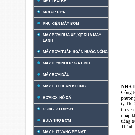
MÁY THỔI KHÍ
MOTOR ĐIỆN
PHỤ KIỆN MÁY BƠM
MÁY BƠM RỬA XE, XỊT RỬA MÁY
LẠNH
MÁY BƠM TUẦN HOÀN NƯỚC NÓNG
MÁY BƠM NƯỚC GIA ĐÌNH
MÁY BƠM DẦU
MÁY HÚT CHÂN KHÔNG
NHÀ 
Công t
BƠM OXI HỒ CÁ
phương
ty Thu
ĐỘNG CƠ DIESEL
tín về 
nhập k
BULY TRỢ BƠM
tiếng 
Thành 
MÁY HÚT VÁNG BỀ MẶT