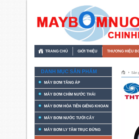
TRANG CHỦ
GIỚI THIỆU
THƯƠNG HIỆU B
DANH MỤC SẢN PHẨM
Sản 
MÁY BƠM TĂNG ÁP
MÁY BƠM CHÌM NƯỚC THẢI
MÁY BƠM HỎA TIỄN GIẾNG KHOAN
MÁY BƠM NƯỚC TƯỚI CÂY
MÁY BƠM LY TÂM TRỤC ĐỨNG