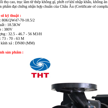
 thọ cao, trục làm từ thép không gỉ, phớt cơ khí nhập khẩu, không ăn
phẩm đạt chứng nhận hợp chuẩn của Châu Âu (Certificate of complian
số kỹ thuật :
: 80KQW47-70-18.5/2
uất : 18.5KW
p : 380V
ợng : 32.5 - 46.7 - 56 M3/H
: 73 - 70 - 63 M
kính xả : DN80 (MM)
nh sản phẩm :