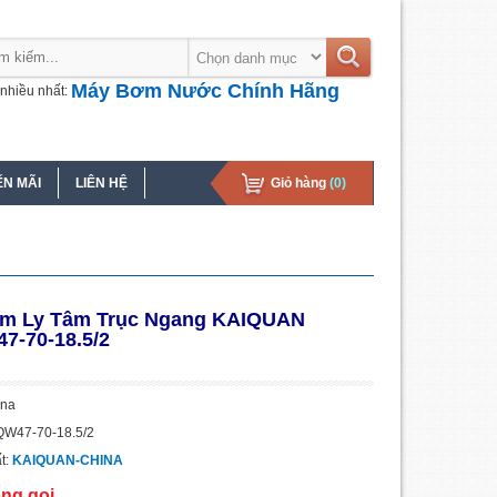
Máy Bơm Nước Chính Hãng
nhiều nhất:
N MÃI
LIÊN HỆ
Giỏ hàng
(0)
m Ly Tâm Trục Ngang KAIQUAN
7-70-18.5/2
ina
QW47-70-18.5/2
t:
KAIQUAN-CHINA
òng gọi