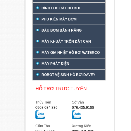
BÌNH LỌC CÁT HỒ BƠI
PHỤ KIỆN MÁY BƠM
ĐẦU BƠM BÁNH RĂNG
MÁY KHUẤY TRỘN ĐẶT CẠN
MÁY GIA NHIỆT HỒ BƠI WATERCO
MÁY PHÁT ĐIỆN
ROBOT VỆ SINH HỒ BƠI DAVEY
HỖ TRỢ
TRỰC TUYẾN
Thủy Tiên
Sở Vân
0908 034 836
076.435.9188
Cẩm Thơ
Xương Kiên