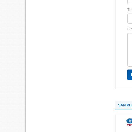
Th
Bì
SẢN P