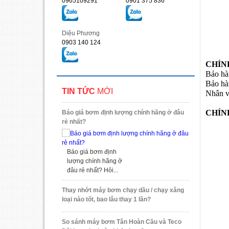
0965109291
0901 375 836
Diệu Phương
0903 140 124
CHÍN
Bảo hà
Bảo hà
TIN TỨC
MỚI
Nhân vi
CHÍN
Báo giá bơm định lượng chính hãng ở đâu
rẻ nhất?
Báo giá bơm định
lượng chính hãng ở
đâu rẻ nhất? Hỏi...
Thay nhớt máy bơm chạy dầu / chạy xăng
loại nào tốt, bao lâu thay 1 lần?
So sánh máy bơm Tân Hoàn Cầu và Teco