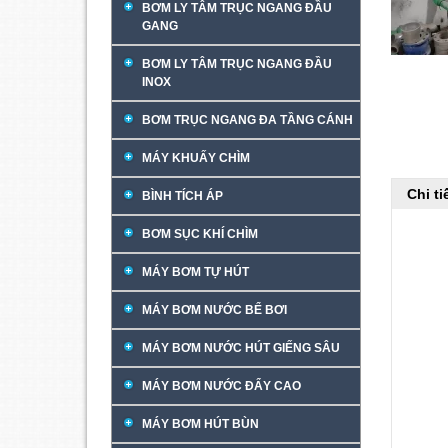
BƠM LY TÂM TRỤC NGANG ĐẦU
GANG
BƠM LY TÂM TRỤC NGANG ĐẦU
INOX
BƠM TRỤC NGANG ĐA TẦNG CÁNH
MÁY KHUẤY CHÌM
Chi t
BÌNH TÍCH ÁP
BƠM SỤC KHÍ CHÌM
MÁY BƠM TỰ HÚT
MÁY BƠM NƯỚC BỂ BƠI
MÁY BƠM NƯỚC HÚT GIẾNG SÂU
MÁY BƠM NƯỚC ĐẨY CAO
MÁY BƠM HÚT BÙN