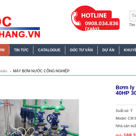
0908.034.836
Tìm 
(zalo)
ƠM
TIN TỨC
CATALOGUE
GÓC TƯ VẤN
DỰ ÁN
KHUYẾ
MÁY BƠM NƯỚC CÔNG NGHIỆP
phẩm
Bơm ly
40HP 3
Xuất xứ: Ý
Model: CM 
Nhà sản xuấ
168.