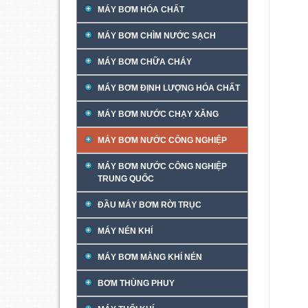
MÁY BƠM HÓA CHẤT
MÁY BƠM CHÌM NƯỚC SẠCH
MÁY BƠM CHỮA CHÁY
MÁY BƠM ĐỊNH LƯỢNG HÓA CHẤT
MÁY BƠM NƯỚC CHẠY XĂNG
MÁY BƠM NƯỚC CÔNG NGHIỆP
MÁY BƠM NƯỚC CÔNG NGHIỆP
TRUNG QUỐC
ĐẦU MÁY BƠM RỜI TRỤC
MÁY NÉN KHÍ
MÁY BƠM MÀNG KHÍ NÉN
BƠM THÙNG PHUY