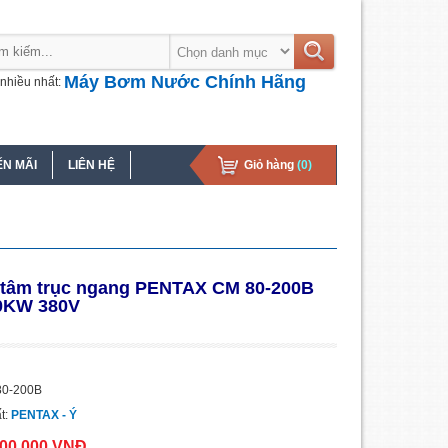
Máy Bơm Nước Chính Hãng
nhiều nhất:
N MÃI
LIÊN HỆ
Giỏ hàng
(0)
 tâm trục ngang PENTAX CM 80-200B
0KW 380V
80-200B
t:
PENTAX - Ý
200.000 VNĐ