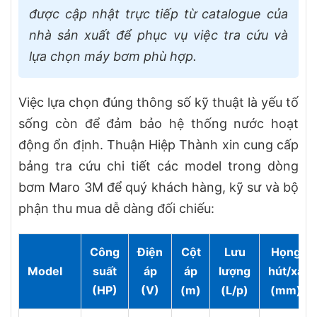
được cập nhật trực tiếp từ catalogue của
nhà sản xuất để phục vụ việc tra cứu và
lựa chọn máy bơm phù hợp.
Việc lựa chọn đúng thông số kỹ thuật là yếu tố
sống còn để đảm bảo hệ thống nước hoạt
động ổn định. Thuận Hiệp Thành xin cung cấp
bảng tra cứu chi tiết các model trong dòng
bơm Maro 3M để quý khách hàng, kỹ sư và bộ
phận thu mua dễ dàng đối chiếu:
Công
Điện
Cột
Lưu
Họng
Model
suất
áp
áp
lượng
hút/xả
(HP)
(V)
(m)
(L/p)
(mm)