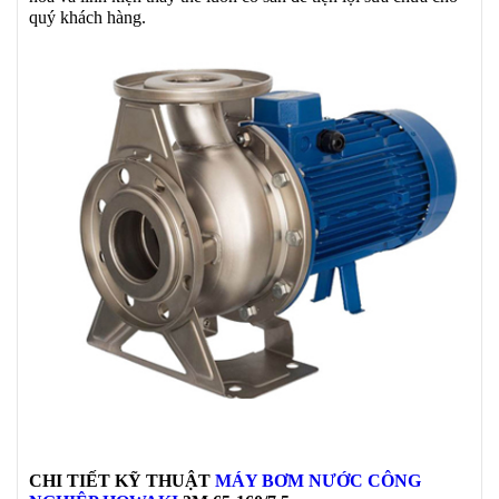
quý khách hàng.
CHI TIẾT KỸ THUẬT
MÁY BƠM NƯỚC CÔNG