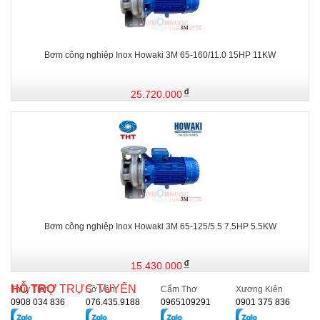
Bơm công nghiệp Inox Howaki 3M 65-160/11.0 15HP 11KW
25.720.000
Bơm công nghiệp Inox Howaki 3M 65-125/5.5 7.5HP 5.5KW
15.430.000
HỖ TRỢ
TRỰC TUYẾN
Thủy Tiên
Sở Vân
Cẩm Thơ
Xương Kiên
0908 034 836
076.435.9188
0965109291
0901 375 836