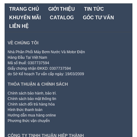
TRANG CHỦ
GIỚI THIỆU
TIN TỨC
KHUYẾN MÃI
CATALOG
GÓC TƯ VẤN
LIÊN HỆ
VỀ CHÚNG TÔI
Nhà Phân Phối Máy Bơm Nước Và Motor Điện
Hàng Đầu Tại Việt Nam
Mã số thuế: 0307737594
Giấy chứng nhận ĐKKD: 0307737594
do Sở Kế hoạch Tư vấn cấp ngày: 19/03/2009
THỎA THUẬN & CHÍNH SÁCH
Chính sách bảo hành, bảo trì.
Chính sách bảo mật thông tin
Chính sách đổi trả hàng hóa
Hình thức thanh toán
Hướng dẫn mua hàng online
Phương thức vận chuyển
CÔNG TY TNHH THUẬN HIỆP THÀNH