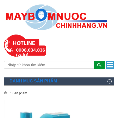
0908.034.836
(zalo)
DANH MỤC SẢN PHẨM
Sản phẩm