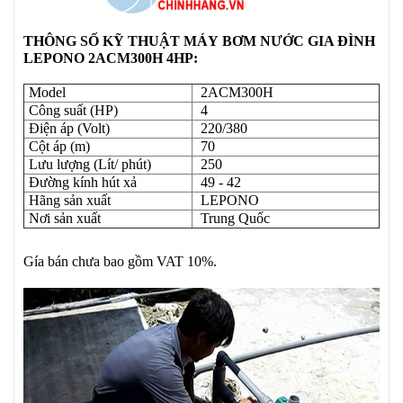
THÔNG SỐ KỸ THUẬT
MÁY
BƠM NƯỚC GIA ĐÌNH
LEPONO 2ACM300H 4HP:
Model
2ACM300H
Công suất (HP)
4
Điện áp (Volt)
220/380
Cột áp (m)
70
Lưu lượng (Lít/ phút)
250
Đường kính hút xả
49 - 42
Hãng sản xuất
LEPONO
Nơi sản xuất
Trung Quốc
Gía bán chưa bao gồm VAT 10%.