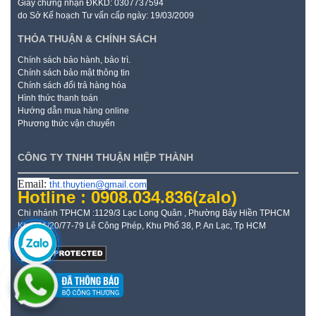
Giấy chứng nhận ĐKKD: 0307737594
do Sở Kế hoạch Tư vấn cấp ngày: 19/03/2009
THỎA THUẬN & CHÍNH SÁCH
Chính sách bảo hành, bảo trì.
Chính sách bảo mật thông tin
Chính sách đổi trả hàng hóa
Hình thức thanh toán
Hướng dẫn mua hàng online
Phương thức vận chuyển
CÔNG TY TNHH THUẬN HIỆP THÀNH
Email:
tht.thuytien@gmail.com
Hotline : 0908.034.836
(zalo)
Chi nhánh TPHCM :1129/3 Lạc Long Quân , Phường Bảy Hiền TPHCM
Kho: 21/20/77-79 Lê Công Phép, Khu Phố 38, P. An Lạc, Tp HCM