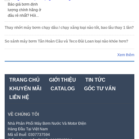
Báo giá bơm định
lượng chính hãng ở
đâu rẻ nhất? Hỏi...
Thay nhớt máy bơm chạy dầu / chạy xăng loại nào tốt, bao lâu thay 1 lần?
So sánh máy bơm Tân Hoàn Cầu và Teco Đài Loan loại nào khỏe hơn?
Xem thêm
TRANG CHỦ
GIỚI THIỆU
TIN TỨC
KHUYẾN MÃI
CATALOG
GÓC TƯ VẤN
LIÊN HỆ
VỀ CHÚNG TÔI
Nhà Phân Phối Máy Bơm Nước Và Motor Điện
Hàng Đầu Tại Việt Nam
Mã số thuế: 0307737594