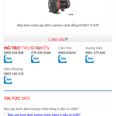
Máy bơm nước gia đình Lepono cánh đồng ACM37 0.5HP
1.950.000
HỖ TRỢ
TRỰC TUYẾN
Thủy Tiên
Sở Vân
Cẩm Thơ
Xương Kiên
0908 034 836
076.435.9188
0965109291
0901 375 836
Diệu Phương
0903 140 124
TIN TỨC
MỚI
Báo giá bơm định lượng chính hãng ở đâu rẻ nhất?