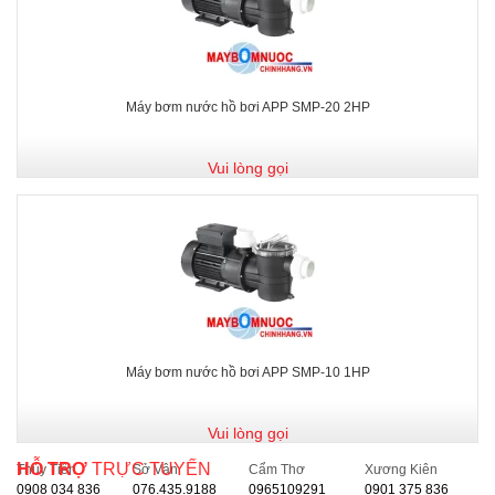
Máy bơm nước hồ bơi APP SMP-20 2HP
Vui lòng gọi
Máy bơm nước hồ bơi APP SMP-10 1HP
Vui lòng gọi
HỖ TRỢ
TRỰC TUYẾN
Thủy Tiên
Sở Vân
Cẩm Thơ
Xương Kiên
0908 034 836
076.435.9188
0965109291
0901 375 836