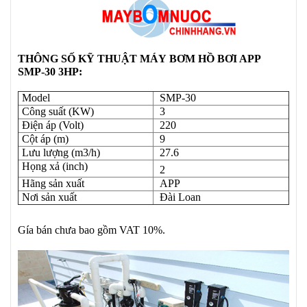
THÔNG SỐ KỸ THUẬT
MÁY
BƠM HỒ BƠI APP
SMP-30 3
HP:
Model
SMP-30
Công suất (KW)
3
Điện áp (Volt)
220
Cột áp (m)
9
Lưu lượng (m3/h)
27.6
Họng xả (inch)
2
Hãng sản xuất
APP
Nơi sản xuất
Đài Loan
Gía bán chưa bao gồm VAT 10%.