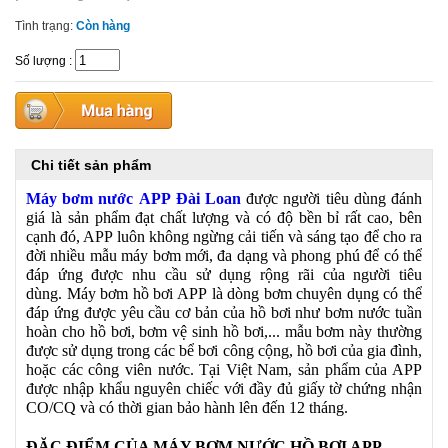
Tình trạng:
Còn hàng
Số lượng
:
Chi tiết sản phẩm
Máy bơm nước APP
Đài Loan
được người tiêu dùng đánh
giá là sản phẩm đạt chất lượng và có độ bền bỉ rất cao, bên
cạnh đó, APP luôn không ngừng cải tiến và sáng tạo để cho ra
đời nhiều mẫu máy bơm mới, đa dạng và phong phú để có thể
đáp ứng được nhu cầu sử dụng rộng rãi của người tiêu
dùng.
Máy bơm hồ bơi APP
là dòng bơm chuyên dụng có thể
đáp ứng được yêu cầu cơ bản của hồ bơi như bơm nước tuần
hoàn cho hồ bơi, bơm vệ sinh hồ bơi,... mẫu bơm này thường
được sử dụng trong các bể bơi công cộng, hồ bơi của gia đình,
hoặc các công viên nước.
Tại Việt Nam,
sản phẩm của APP
được nhập khẩu nguyên chiếc với đầy đủ giấy tờ chứng nhận
CO/CQ và có thời gian bảo hành lên đến 12 tháng.
ĐẶC ĐIỂM CỦA MÁY BƠM NƯỚC HỒ BƠI APP