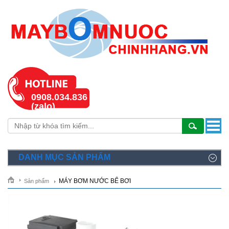
0908.034.836
(zalo)
DANH MỤC SẢN PHẨM
MÁY BƠM NƯỚC BỂ BƠI
Sản phẩm