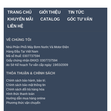
TRANG CHỦ
GIỚI THIỆU
TIN TỨC
KHUYẾN MÃI
CATALOG
GÓC TƯ VẤN
LIÊN HỆ
VỀ CHÚNG TÔI
Nhà Phân Phối Máy Bơm Nước Và Motor Điện
Hàng Đầu Tại Việt Nam
Mã số thuế: 0307737594
Giấy chứng nhận ĐKKD: 0307737594
do Sở Kế hoạch Tư vấn cấp ngày: 19/03/2009
THỎA THUẬN & CHÍNH SÁCH
Chính sách bảo hành, bảo trì.
Chính sách bảo mật thông tin
Chính sách đổi trả hàng hóa
Hình thức thanh toán
Hướng dẫn mua hàng online
Phương thức vận chuyển