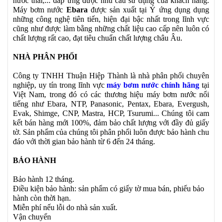
nước thải,... đáp ứng được nhu cầu sử dụng của khách hàng.
Máy bơm nước
Ebara
được sản xuất tại Ý ứng dụng dụng
những công nghệ tiên tiến, hiện đại bậc nhất trong lĩnh vực
cũng như được làm bằng những chất liệu cao cấp nên luôn có
chất lượng rất cao, đạt tiêu chuẩn chất lượng châu Âu.
NHÀ PHÂN PHỐI
Công ty TNHH Thuận Hiệp Thành là nhà phân phối chuyên
nghiệp, uy tín trong lĩnh vực
máy bơm nước chính hãng
tại
Việt Nam, trong đó có các thương hiệu máy bơm nước nổi
tiếng như Ebara, NTP, Panasonic, Pentax, Ebara, Evergush,
Evak, Shimge, CNP, Mastra, HCP, Tsurumi... Chúng tôi cam
kết bán hàng mới 100%, đảm bảo chất lượng với đầy đủ giấy
tờ. Sản phẩm của chúng tôi phân phối luôn được bảo hành chu
đáo với thời gian bảo hành từ 6 đến 24 tháng.
BẢO HÀNH
Bảo hành 12 tháng.
Điều kiện bảo hành: sản phẩm có giấy tờ mua bán, phiếu bảo
hành còn thời hạn.
Miễn phí nếu lỗi do nhà sản xuất.
Vận chuyển