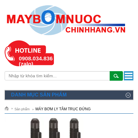
0908.034.836
(zalo)
DANH MỤC SẢN PHẨM
MÁY BƠM LY TÂM TRỤC ĐỨNG
Sản phẩm