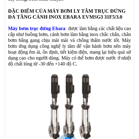
ĐẶC ĐIỂM CỦA MÁY BƠM LY TÂM TRỤC ĐỨNG
ĐA
TẦNG CÁNH INOX EBARA EVMSG3 31F5/3.0
Máy bơm trục đứng Ebara
được làm bằng các chất liệu cao
cấp như buồng bơm, cánh bơm làm bằng inox chắc chắn, chân
bơm bằng gang chịu mài mài và chống thấm nước tốt. Máy
bơm ứng dụng công nghệ ly tâm để vận hành bơm nên máy
hoạt động êm ái, ổn định, tiết kiệm điện, mang lại hiệu quả sử
dụng cao cho người dùng. Máy có thể bơm được nước ở nhiệt
độ chất lỏng từ -30 đến +140 độ C.