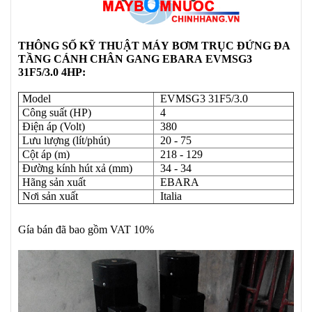
THÔNG SỐ KỸ THUẬT
MÁY
BƠM TRỤC ĐỨNG ĐA
TẦNG CÁNH CHÂN GANG EBARA EVMSG3
31F5/3.0 4HP:
Model
EVMSG3 31F5/3.0
Công suất (HP)
4
Điện áp (Volt)
380
Lưu lượng (lít/phút)
20 - 75
Cột áp (m)
218 - 129
Đường kính hút xả (mm)
34 - 34
Hãng sản xuất
EBARA
Nơi sản xuất
Italia
Gía bán đã bao gồm VAT 10%