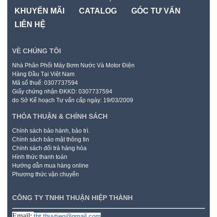
KHUYẾN MÃI
CATALOG
GÓC TƯ VẤN
LIÊN HỆ
VỀ CHÚNG TÔI
Nhà Phân Phối Máy Bơm Nước Và Motor Điện
Hàng Đầu Tại Việt Nam
Mã số thuế: 0307737594
Giấy chứng nhận ĐKKD: 0307737594
do Sở Kế hoạch Tư vấn cấp ngày: 19/03/2009
THỎA THUẬN & CHÍNH SÁCH
Chính sách bảo hành, bảo trì.
Chính sách bảo mật thông tin
Chính sách đổi trả hàng hóa
Hình thức thanh toán
Hướng dẫn mua hàng online
Phương thức vận chuyển
CÔNG TY TNHH THUẬN HIỆP THÀNH
Email:
tht.thuytien@gmail.com