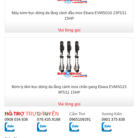
Máy bơm trục đứng đa tầng cánh đầu inox Ebara EVMSG10 23F5/11
15HP
Vui lòng gọi
Bơm ly tâm trục đứng đa tầng cánh inox chân gang Ebara EVMSG15
9F5/11 15HP
Vui lòng gọi
HỖ TRỢ
TRỰC TUYẾN
Thủy Tiên
Sở Vân
Cẩm Thơ
Xương Kiên
0908 034 836
076.435.9188
0965109291
0901 375 836