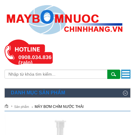
0908.034.836
(zalo)
DANH MỤC SẢN PHẨM
MÁY BƠM CHÌM NƯỚC THẢI
Sản phẩm