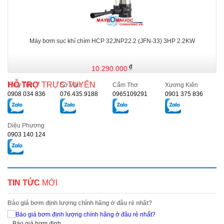
Máy bơm sục khí chìm HCP 32JNP22.2 (JFN-33) 3HP 2.2KW
10.290.000
HỖ TRỢ
TRỰC TUYẾN
Thủy Tiên
Sở Vân
Cẩm Thơ
Xương Kiên
0908 034 836
076.435.9188
0965109291
0901 375 836
Diệu Phương
0903 140 124
TIN TỨC
MỚI
Báo giá bơm định lượng chính hãng ở đâu rẻ nhất?
Báo giá bơm định