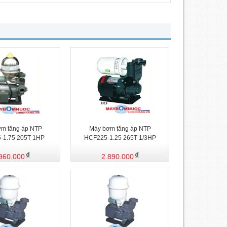
m tăng áp NTP
Máy bơm tăng áp NTP
-1.75 205T 1HP
HCF225-1.25 265T 1/3HP
960.000
2.890.000