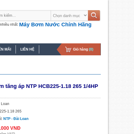
Máy Bơm Nước Chính Hãng
nhiều nhất:
N MÃI
LIÊN HỆ
Giỏ hàng
(0)
m tăng áp NTP HCB225-1.18 265 1/4HP
i Loan
225-1.18 265
t:
NTP - Đài Loan
0.000 VNĐ