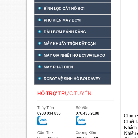
BÌNH LỌC CÁT HỒ BƠI
PHỤ KIỆN MÁY BƠM
ĐẦU BƠM BÁNH RĂNG
MÁY KHUẤY TRỘN ĐẶT CẠN
MÁY GIA NHIỆT HỒ BƠI WATERCO
MÁY PHÁT ĐIỆN
ROBOT VỆ SINH HỒ BƠI DAVEY
HỖ TRỢ
TRỰC TUYẾN
Thủy Tiên
Sở Vân
0908 034 836
076.435.9188
Chính 
Chiết k
Khách 
Nhiều 
Cẩm Thơ
Xương Kiên