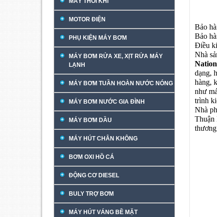
MÁY THỔI KHÍ
MOTOR ĐIỆN
Bảo hà
Bảo hàn
PHỤ KIỆN MÁY BƠM
Điều k
Nhà sả
MÁY BƠM RỬA XE, XỊT RỬA MÁY
Natio
LẠNH
dạng, 
hàng, 
MÁY BƠM TUẦN HOÀN NƯỚC NÓNG
như má
trình k
MÁY BƠM NƯỚC GIA ĐÌNH
Nhà ph
Thuận 
MÁY BƠM DẦU
thương
MÁY HÚT CHÂN KHÔNG
BƠM OXI HỒ CÁ
ĐỘNG CƠ DIESEL
BULY TRỢ BƠM
MÁY HÚT VÁNG BỀ MẶT