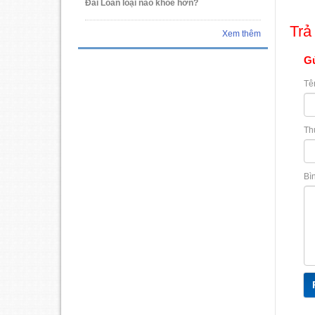
Đài Loan loại nào khỏe hơn?
Trả 
Xem thêm
Gử
Tê
Th
Bì