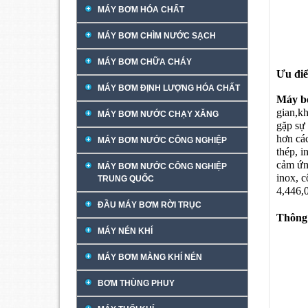
MÁY BƠM HÓA CHẤT
MÁY BƠM CHÌM NƯỚC SẠCH
MÁY BƠM CHỮA CHÁY
Ưu đi
MÁY BƠM ĐỊNH LƯỢNG HÓA CHẤT
Máy b
gian,kh
MÁY BƠM NƯỚC CHẠY XĂNG
gặp sự
hơn cá
MÁY BƠM NƯỚC CÔNG NGHIỆP
thép, i
cảm ứn
MÁY BƠM NƯỚC CÔNG NGHIỆP
inox, 
TRUNG QUỐC
4,446,
ĐẦU MÁY BƠM RỜI TRỤC
Thông 
MÁY NÉN KHÍ
MÁY BƠM MÀNG KHÍ NÉN
BƠM THÙNG PHUY