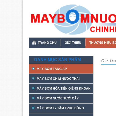
TRANG CHỦ
GIỚI THIỆU
THƯƠNG HIỆU B
DANH MỤC SẢN PHẨM
Sản 
MÁY BƠM TĂNG ÁP
MÁY BƠM CHÌM NƯỚC THẢI
MÁY BƠM HỎA TIỄN GIẾNG KHOAN
MÁY BƠM NƯỚC TƯỚI CÂY
MÁY BƠM LY TÂM TRỤC ĐỨNG