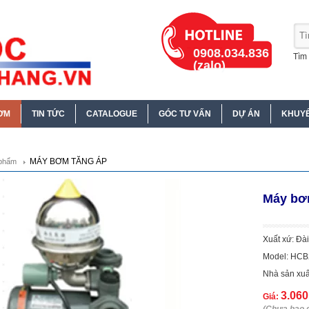
0908.034.836
Tìm 
(zalo)
ƠM
TIN TỨC
CATALOGUE
GÓC TƯ VẤN
DỰ ÁN
KHUYẾ
MÁY BƠM TĂNG ÁP
phẩm
Máy bơ
Xuất xứ: Đà
Model: HCB
Nhà sản xuấ
3.06
Giá: