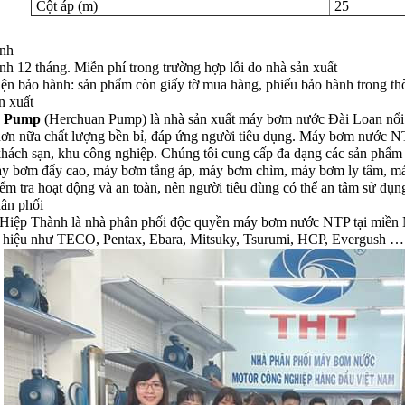
Cột áp (m)
25
nh
h 12 tháng. Miễn phí trong trường hợp lỗi do nhà sản xuất
iện bảo hành: sản phẩm còn giấy tờ mua hàng, phiếu bảo hành trong thờ
n xuất
n Pump
(Herchuan Pump) là nhà sản xuất máy bơm nước Đài Loan nổi 
hơn nữa chất lượng bền bỉ, đáp ứng người tiêu dụng. Máy bơm nước NT
khách sạn, khu công nghiệp. Chúng tôi cung cấp đa dạng các sản phẩ
y bơm đẩy cao, máy bơm tắng áp, máy bơm chìm, máy bơm ly tâm, m
iểm tra hoạt động và an toàn, nên người tiêu dùng có thể an tâm sử dụn
ân phối
Hiệp Thành là nhà phân phối độc quyền máy bơm nước NTP tại miền N
 hiệu như TECO, Pentax, Ebara, Mitsuky, Tsurumi, HCP, Evergush …