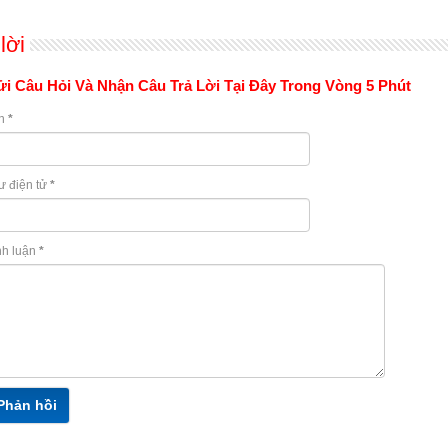
lời
i Câu Hỏi Và Nhận Câu Trả Lời Tại Đây Trong Vòng 5 Phút
n
*
ư điện tử
*
nh luận
*
Phản hồi