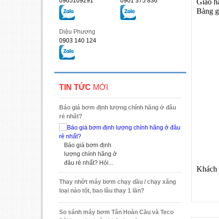
0965109291
0901 375 836
Giao h
Bàng g
Diệu Phương
0903 140 124
TIN TỨC
MỚI
Báo giá bơm định lượng chính hãng ở đâu
rẻ nhất?
Báo giá bơm định
lượng chính hãng ở
đâu rẻ nhất? Hỏi...
Khách g
Thay nhớt máy bơm chạy dầu / chạy xăng
loại nào tốt, bao lâu thay 1 lần?
So sánh máy bơm Tân Hoàn Cầu và Teco