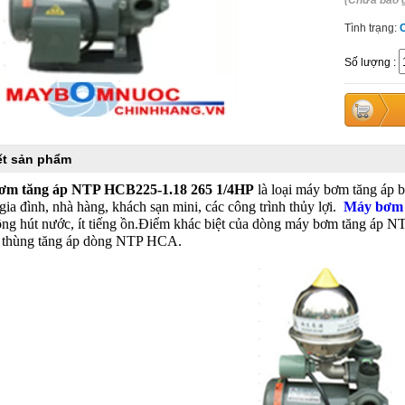
(Chưa bao 
Tình trạng:
Số lượng
:
iết sản phẩm
ơm tăng áp NTP HCB225-1.18 265 1/4HP
là loại máy bơm tăng áp 
gia đình, nhà hàng, khách sạn mini, các công trình thủy lợi.
Máy bơm
ộng hút nước, ít tiếng ồn.Điểm khác biệt của dòng máy bơm tăng áp N
n thùng tăng áp dòng NTP HCA.