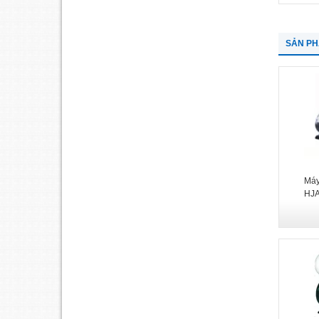
SẢN P
Máy
HJA