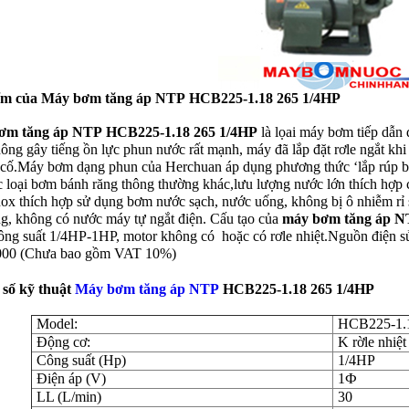
ểm của Máy bơm tăng áp NTP
HCB225-1.18 265 1/4HP
ơm tăng áp NTP
HCB225-1.18 265 1/4HP
là lọai máy bơm tiếp dẫn
ông gây tiếng ồn lực phun nước rất mạnh, máy đã lắp đặt rơle ngắt kh
 cố.Máy bơm dạng phun của Herchuan áp dụng phương thức ‘lắp rúp bê
c loại bơm bánh răng thông thường khác,lưu lượng nước lớn thích hợp c
nox thích hợp sử dụng bơm nước sạch, nước uống, không bị ô nhiễm rỉ s
g, không có nước máy tự ngắt điện. Cấu tạo của
máy bơm tăng áp 
công suất 1/4HP-1HP, motor không có hoặc có rơle nhiệt.Nguồn điện s
000 (Chưa bao gồm VAT 10%)
số kỹ thuật
Máy bơm tăng áp NTP
HCB225-1.18 265 1/4HP
Model:
HCB225-1.
Động cơ:
K rờle nhiệt
Công suất (Hp)
1/4HP
Điện áp (V)
1Ф
LL (L/min)
30