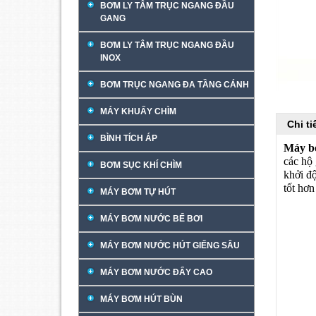
BƠM LY TÂM TRỤC NGANG ĐẦU
GANG
BƠM LY TÂM TRỤC NGANG ĐẦU
INOX
BƠM TRỤC NGANG ĐA TẦNG CÁNH
MÁY KHUẤY CHÌM
Chi t
BÌNH TÍCH ÁP
Máy b
các hộ 
BƠM SỤC KHÍ CHÌM
khởi đ
tốt hơ
MÁY BƠM TỰ HÚT
MÁY BƠM NƯỚC BỂ BƠI
MÁY BƠM NƯỚC HÚT GIẾNG SÂU
MÁY BƠM NƯỚC ĐẨY CAO
MÁY BƠM HÚT BÙN