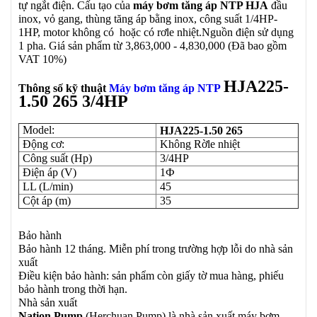
tự ngắt điện. Cấu tạo của
máy bơm tăng áp NTP HJA
đầu
inox, vỏ gang, thùng tăng áp bằng inox, công suất 1/4HP-
1HP, motor không có hoặc có rơle nhiệt.Nguồn điện sử dụng
1 pha. Giá sản phẩm từ 3,863,000 - 4,830,000 (Đã bao gồm
VAT 10%)
HJA225-
Thông số kỹ thuật
Máy bơm tăng áp NTP
1.50 265 3/4HP
Model:
HJA225-1.50 265
Động cơ:
Không Rờle nhiệt
Công suất (Hp)
3/4HP
Điện áp (V)
1Ф
LL (L/min)
45
Cột áp (m)
35
Bảo hành
Bảo hành 12 tháng. Miễn phí trong trường hợp lỗi do nhà sản
xuất
Điều kiện bảo hành: sản phẩm còn giấy tờ mua hàng, phiếu
bảo hành trong thời hạn.
Nhà sản xuất
Nation Pump
(Herchuan Pump) là nhà sản xuất máy bơm