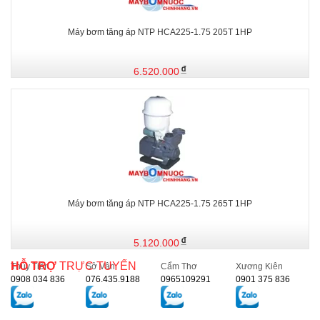
Máy bơm tăng áp NTP HCA225-1.75 205T 1HP
6.520.000
Máy bơm tăng áp NTP HCA225-1.75 265T 1HP
5.120.000
HỖ TRỢ
TRỰC TUYẾN
Thủy Tiên
Sở Vân
Cẩm Thơ
Xương Kiên
0908 034 836
076.435.9188
0965109291
0901 375 836