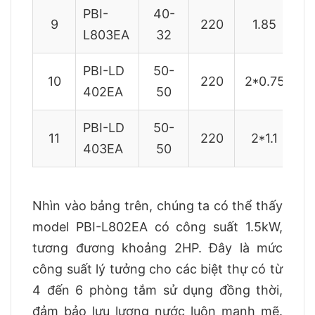
PBI-
40-
9
220
1.85
L803EA
32
PBI-LD
50-
10
220
2*0.75
402EA
50
PBI-LD
50-
11
220
2*1.1
403EA
50
Nhìn vào bảng trên, chúng ta có thể thấy
model PBI-L802EA có công suất 1.5kW,
tương đương khoảng 2HP. Đây là mức
công suất lý tưởng cho các biệt thự có từ
4 đến 6 phòng tắm sử dụng đồng thời,
đảm bảo lưu lượng nước luôn mạnh mẽ.