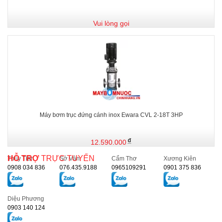
Vui lòng gọi
Máy bơm trục đứng cánh inox Ewara CVL 2-18T 3HP
12.590.000
HỖ TRỢ
TRỰC TUYẾN
Thủy Tiên
Sở Vân
Cẩm Thơ
Xương Kiên
0908 034 836
076.435.9188
0965109291
0901 375 836
Diệu Phương
0903 140 124