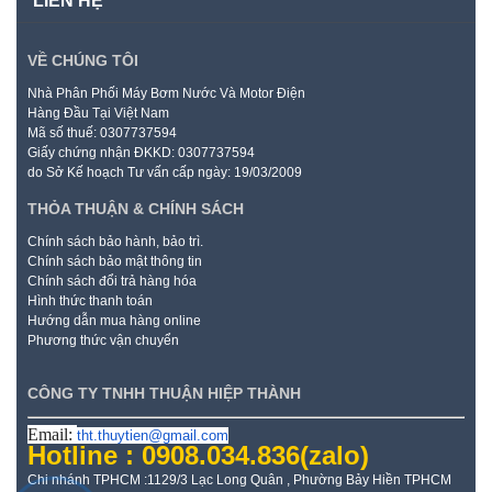
LIÊN HỆ
VỀ CHÚNG TÔI
Nhà Phân Phối Máy Bơm Nước Và Motor Điện
Hàng Đầu Tại Việt Nam
Mã số thuế: 0307737594
Giấy chứng nhận ĐKKD: 0307737594
do Sở Kế hoạch Tư vấn cấp ngày: 19/03/2009
THỎA THUẬN & CHÍNH SÁCH
Chính sách bảo hành, bảo trì.
Chính sách bảo mật thông tin
Chính sách đổi trả hàng hóa
Hình thức thanh toán
Hướng dẫn mua hàng online
Phương thức vận chuyển
CÔNG TY TNHH THUẬN HIỆP THÀNH
Email:
tht.thuytien@gmail.com
Hotline : 0908.034.836
(zalo)
Chi nhánh TPHCM :1129/3 Lạc Long Quân , Phường Bảy Hiền TPHCM