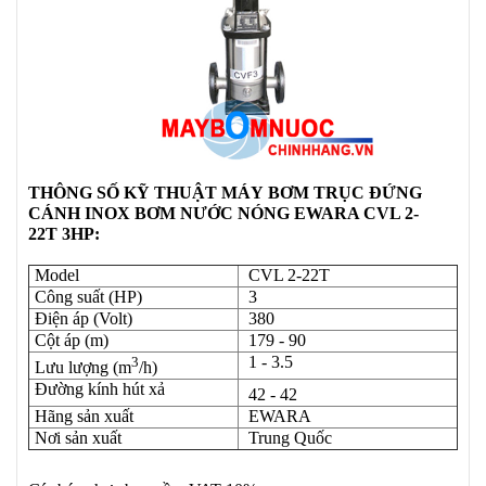
THÔNG SỐ KỸ THUẬT
MÁY
BƠM TRỤC ĐỨNG
CÁNH INOX BƠM NƯỚC NÓNG EWARA CVL 2-
22T 3HP:
Model
CVL 2-22T
Công suất (HP)
3
Điện áp (Volt)
380
Cột áp (m)
179 - 90
1 - 3.5
3
Lưu lượng (m
/h)
Đường kính hút xả
42 - 42
Hãng sản xuất
EWARA
Nơi sản xuất
Trung Quốc