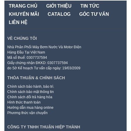
TRANG CHỦ
GIỚI THIỆU
TIN TỨC
KHUYẾN MÃI
CATALOG
GÓC TƯ VẤN
LIÊN HỆ
VỀ CHÚNG TÔI
Nhà Phân Phối Máy Bơm Nước Và Motor Điện
Hàng Đầu Tại Việt Nam
Mã số thuế: 0307737594
Giấy chứng nhận ĐKKD: 0307737594
do Sở Kế hoạch Tư vấn cấp ngày: 19/03/2009
THỎA THUẬN & CHÍNH SÁCH
Chính sách bảo hành, bảo trì.
Chính sách bảo mật thông tin
Chính sách đổi trả hàng hóa
Hình thức thanh toán
Hướng dẫn mua hàng online
Phương thức vận chuyển
CÔNG TY TNHH THUẬN HIỆP THÀNH