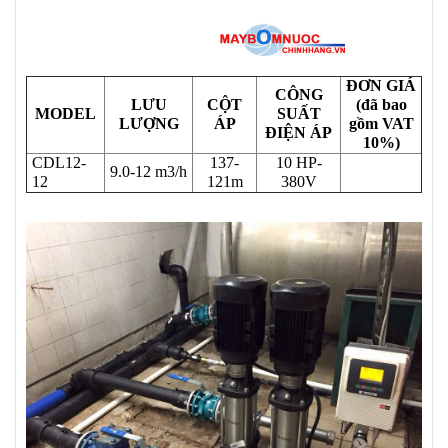
ĐƠN GIÁ
CÔNG
LƯU
CỘT
(đã bao
MODEL
SUẤT
LƯỢNG
ÁP
gồm VAT
ĐIỆN ÁP
10%)
CDL12-
137-
10 HP-
9.0-12 m3/h
12
121m
380V