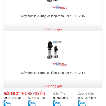
Máy bơm trục đứng đa tầng cánh CNP CDL12-16
Vui lòng gọi
Máy bơm trục đứng đa tầng cánh CNP CDL12-14
Vui lòng gọi
HỖ TRỢ
TRỰC TUYẾN
Thủy Tiên
Sở Vân
Cẩm Thơ
Xương Kiên
0908 034 836
076.435.9188
0965109291
0901 375 836