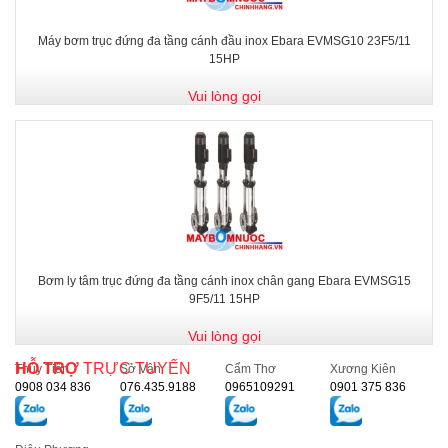
Máy bơm trục đứng đa tầng cánh đầu inox Ebara EVMSG10 23F5/11
15HP
Vui lòng gọi
Bơm ly tâm trục đứng đa tầng cánh inox chân gang Ebara EVMSG15
9F5/11 15HP
Vui lòng gọi
HỖ TRỢ
TRỰC TUYẾN
Thủy Tiên
Sở Vân
Cẩm Thơ
Xương Kiên
0908 034 836
076.435.9188
0965109291
0901 375 836