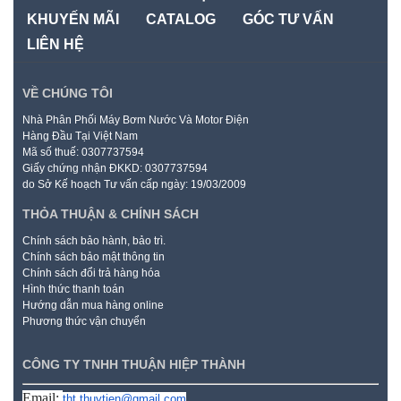
KHUYẾN MÃI
CATALOG
GÓC TƯ VẤN
LIÊN HỆ
VỀ CHÚNG TÔI
Nhà Phân Phối Máy Bơm Nước Và Motor Điện
Hàng Đầu Tại Việt Nam
Mã số thuế: 0307737594
Giấy chứng nhận ĐKKD: 0307737594
do Sở Kế hoạch Tư vấn cấp ngày: 19/03/2009
THỎA THUẬN & CHÍNH SÁCH
Chính sách bảo hành, bảo trì.
Chính sách bảo mật thông tin
Chính sách đổi trả hàng hóa
Hình thức thanh toán
Hướng dẫn mua hàng online
Phương thức vận chuyển
CÔNG TY TNHH THUẬN HIỆP THÀNH
Email:
tht.thuytien@gmail.com