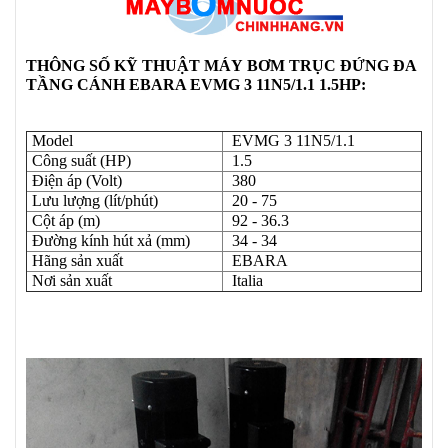
THÔNG SỐ KỸ THUẬT
MÁY
BƠM TRỤC ĐỨNG ĐA
TẦNG CÁNH EBARA EVMG 3 11N5/1.1 1.5HP:
Model
EVMG 3 11N5/1.1
Công suất (HP)
1.5
Điện áp (Volt)
380
Lưu lượng (lít/phút)
20 - 75
Cột áp (m)
92 - 36.3
Đường kính hút xả (mm)
34 - 34
Hãng sản xuất
EBARA
Nơi sản xuất
Italia