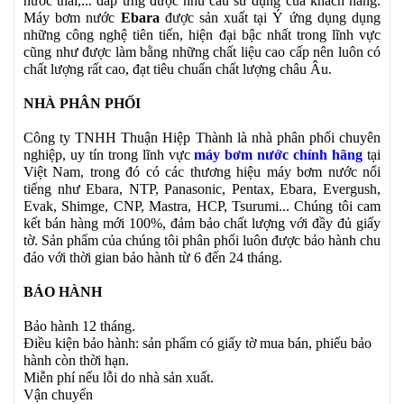
nước thải,... đáp ứng được nhu cầu sử dụng của khách hàng.
Máy bơm nước
Ebara
được sản xuất tại Ý ứng dụng dụng
những công nghệ tiên tiến, hiện đại bậc nhất trong lĩnh vực
cũng như được làm bằng những chất liệu cao cấp nên luôn có
chất lượng rất cao, đạt tiêu chuẩn chất lượng châu Âu.
NHÀ PHÂN PHỐI
Công ty TNHH Thuận Hiệp Thành là nhà phân phối chuyên
nghiệp, uy tín trong lĩnh vực
máy bơm nước chính hãng
tại
Việt Nam, trong đó có các thương hiệu máy bơm nước nổi
tiếng như Ebara, NTP, Panasonic, Pentax, Ebara, Evergush,
Evak, Shimge, CNP, Mastra, HCP, Tsurumi... Chúng tôi cam
kết bán hàng mới 100%, đảm bảo chất lượng với đầy đủ giấy
tờ. Sản phẩm của chúng tôi phân phối luôn được bảo hành chu
đáo với thời gian bảo hành từ 6 đến 24 tháng.
BẢO HÀNH
Bảo hành 12 tháng.
Điều kiện bảo hành: sản phẩm có giấy tờ mua bán, phiếu bảo
hành còn thời hạn.
Miễn phí nếu lỗi do nhà sản xuất.
Vận chuyển