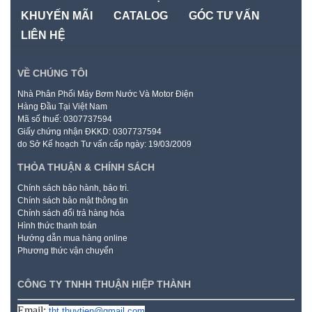
KHUYẾN MÃI
CATALOG
GÓC TƯ VẤN
LIÊN HỆ
VỀ CHÚNG TÔI
Nhà Phân Phối Máy Bơm Nước Và Motor Điện
Hàng Đầu Tại Việt Nam
Mã số thuế: 0307737594
Giấy chứng nhận ĐKKD: 0307737594
do Sở Kế hoạch Tư vấn cấp ngày: 19/03/2009
THỎA THUẬN & CHÍNH SÁCH
Chính sách bảo hành, bảo trì.
Chính sách bảo mật thông tin
Chính sách đổi trả hàng hóa
Hình thức thanh toán
Hướng dẫn mua hàng online
Phương thức vận chuyển
CÔNG TY TNHH THUẬN HIỆP THÀNH
Email:
tht.thuytien@gmail.com