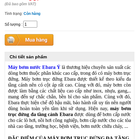
(Đã bao gồm VAT)
Tình trạng:
Còn hàng
Số lượng
:
Chi tiết sản phẩm
Máy bơm nước Ebara Ý
là thương hiệu chuyên sản xuất các
dòng bơm thuộc phân khúc cao cấp, trong đó có máy bơm trục
đứng. Máy bơm trục đứng Ebara được thiết kế theo kiểu đa
tầng cánh nên có cột áp rất cao. Cùng với đó, máy bơm còn
được làm bằng các chất liệu cao cấp như inox, nhựa, gang,..
mang đến sự chắc chắn, bền bỉ cho sản phẩm. Cùng với đó,
Ebara thực hiện chế độ hậu mãi, bảo hành rất uy tín nên người
dùng hoàn toàn yên tâm khi sử dụng. Hiện nay,
máy bơm
trục đứng đa tầng cánh
Ebara
được dùng để bơm cấp nước
cho các lò hơi, nồi hơi công nghiệp, bơm cấp nước cho các tòa
nhà cao tầng, trường học, bệnh viện, bơm nước chữa cháy, ...
ĐẶC ĐIỂM CỦA MÁY BƠM TRỤC ĐỨNG ĐA
TẦNG