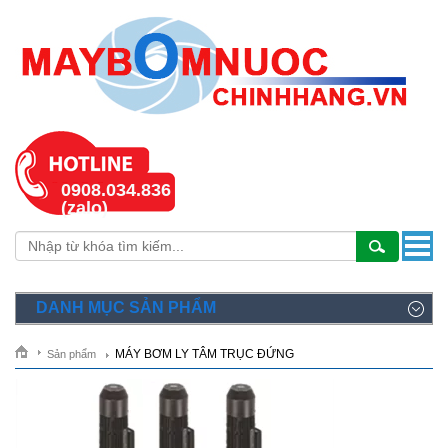
0908.034.836
(zalo)
DANH MỤC SẢN PHẨM
MÁY BƠM LY TÂM TRỤC ĐỨNG
Sản phẩm