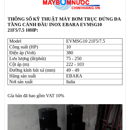
THÔNG SỐ KỸ THUẬT
MÁY
BƠM TRỤC ĐỨNG ĐA
TẦNG CÁNH ĐẦU INOX EBARA EVMSG10
21F5/7.5 10HP:
Model
EVMSG10 21F5/7.5
Công suất (HP)
10
Điện áp (Volt)
380
Lưu lượng (lít/phút)
75 - 250
Cột áp (m)
222 - 103
Đường kính hút xả (mm)
49 - 49
Hãng sản xuất
EBARA
Nơi sản xuất
Italia
Gía bán đã bao gồm VAT 10%