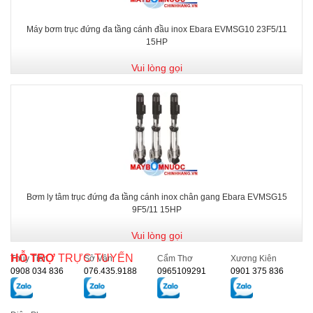
Máy bơm trục đứng đa tầng cánh đầu inox Ebara EVMSG10 23F5/11
15HP
Vui lòng gọi
Bơm ly tâm trục đứng đa tầng cánh inox chân gang Ebara EVMSG15
9F5/11 15HP
Vui lòng gọi
HỖ TRỢ
TRỰC TUYẾN
Thủy Tiên
Sở Vân
Cẩm Thơ
Xương Kiên
0908 034 836
076.435.9188
0965109291
0901 375 836