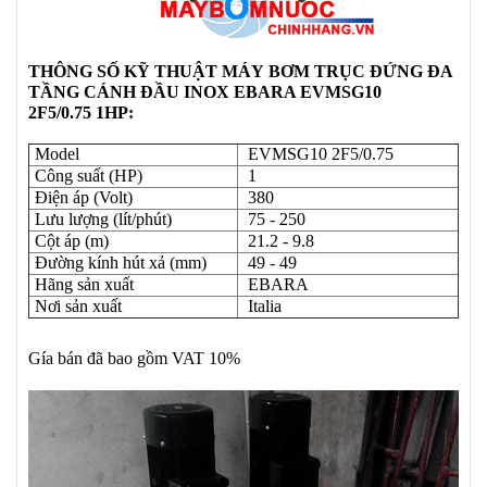
THÔNG SỐ KỸ THUẬT
MÁY
BƠM TRỤC ĐỨNG ĐA
TẦNG CÁNH ĐẦU INOX EBARA EVMSG10
2F5/0.75 1HP:
Model
EVMSG10 2F5/0.75
Công suất (HP)
1
Điện áp (Volt)
380
Lưu lượng (lít/phút)
75 - 250
Cột áp (m)
21.2 - 9.8
Đường kính hút xả (mm)
49 - 49
Hãng sản xuất
EBARA
Nơi sản xuất
Italia
Gía bán đã bao gồm VAT 10%