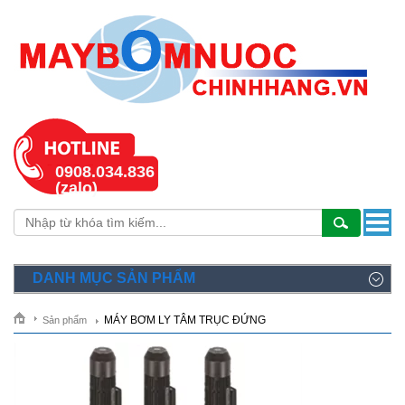
0908.034.836
(zalo)
DANH MỤC SẢN PHẨM
MÁY BƠM LY TÂM TRỤC ĐỨNG
Sản phẩm