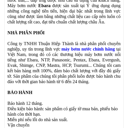
nước thải,... đáp ứng được nhu cầu sử dụng của khách hàng.
Máy bơm nước
Ebara
được sản xuất tại Ý ứng dụng dụng
những công nghệ tiên tiến, hiện đại bậc nhất trong lĩnh vực
cũng như được làm bằng những chất liệu cao cấp nên luôn có
chất lượng rất cao, đạt tiêu chuẩn chất lượng châu Âu.
NHÀ PHÂN PHỐI
Công ty TNHH Thuận Hiệp Thành là nhà phân phối chuyên
nghiệp, uy tín trong lĩnh vực
máy bơm nước chính hãng
tại
Việt Nam, trong đó có các thương hiệu máy bơm nước nổi
tiếng như Ebara, NTP, Panasonic, Pentax, Ebara, Evergush,
Evak, Shimge, CNP, Mastra, HCP, Tsurumi... Chúng tôi cam
kết bán hàng mới 100%, đảm bảo chất lượng với đầy đủ giấy
tờ. Sản phẩm của chúng tôi phân phối luôn được bảo hành chu
đáo với thời gian bảo hành từ 6 đến 24 tháng.
BẢO HÀNH
Bảo hành 12 tháng.
Điều kiện bảo hành: sản phẩm có giấy tờ mua bán, phiếu bảo
hành còn thời hạn.
Miễn phí nếu lỗi do nhà sản xuất.
Vận chuyển