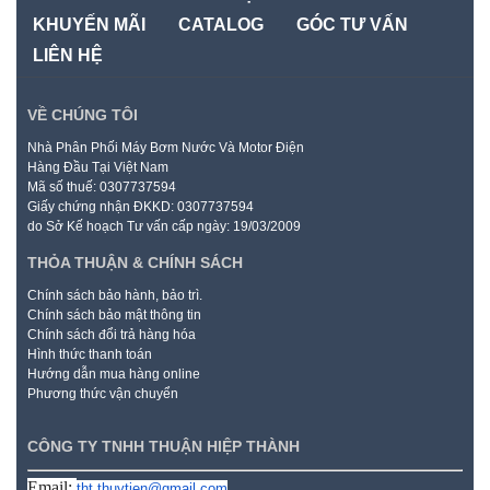
KHUYẾN MÃI
CATALOG
GÓC TƯ VẤN
LIÊN HỆ
VỀ CHÚNG TÔI
Nhà Phân Phối Máy Bơm Nước Và Motor Điện
Hàng Đầu Tại Việt Nam
Mã số thuế: 0307737594
Giấy chứng nhận ĐKKD: 0307737594
do Sở Kế hoạch Tư vấn cấp ngày: 19/03/2009
THỎA THUẬN & CHÍNH SÁCH
Chính sách bảo hành, bảo trì.
Chính sách bảo mật thông tin
Chính sách đổi trả hàng hóa
Hình thức thanh toán
Hướng dẫn mua hàng online
Phương thức vận chuyển
CÔNG TY TNHH THUẬN HIỆP THÀNH
Email:
tht.thuytien@gmail.com