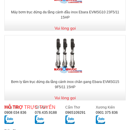
Máy bơm trục đứng đa tầng cánh đầu inox Ebara EVMSG10 23F5/11
15HP
Vui lòng gọi
Bơm ly tâm trục đứng đa tầng cánh inox chân gang Ebara EVMSG15
9F5/11 15HP
Vui lòng gọi
HỖ TRỢ
TRỰC TUYẾN
Thủy Tiên
Sở Vân
Cẩm Thơ
Xương Kiên
0908 034 836
076.435.9188
0965109291
0901 375 836