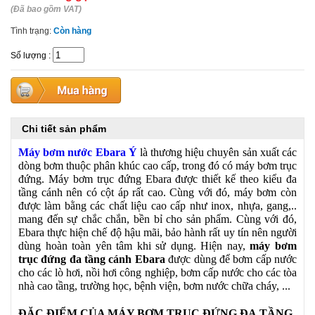
(Đã bao gồm VAT)
Tình trạng:
Còn hàng
Số lượng
:
Chi tiết sản phẩm
Máy bơm nước Ebara Ý
là thương hiệu chuyên sản xuất các
dòng bơm thuộc phân khúc cao cấp, trong đó có máy bơm trục
đứng. Máy bơm trục đứng Ebara được thiết kế theo kiểu đa
tầng cánh nên có cột áp rất cao. Cùng với đó, máy bơm còn
được làm bằng các chất liệu cao cấp như inox, nhựa, gang,..
mang đến sự chắc chắn, bền bỉ cho sản phẩm. Cùng với đó,
Ebara thực hiện chế độ hậu mãi, bảo hành rất uy tín nên người
dùng hoàn toàn yên tâm khi sử dụng. Hiện nay,
máy bơm
trục đứng đa tầng cánh
Ebara
được dùng để bơm cấp nước
cho các lò hơi, nồi hơi công nghiệp, bơm cấp nước cho các tòa
nhà cao tầng, trường học, bệnh viện, bơm nước chữa cháy, ...
ĐẶC ĐIỂM CỦA MÁY BƠM TRỤC ĐỨNG ĐA
TẦNG