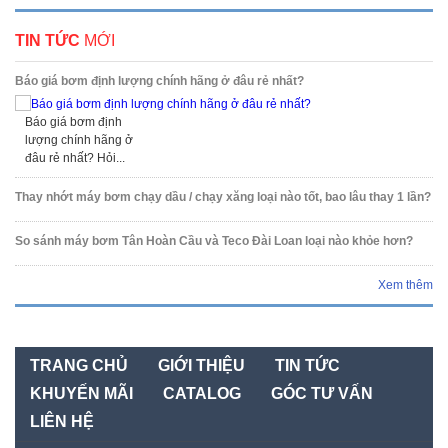
TIN TỨC
MỚI
Báo giá bơm định lượng chính hãng ở đâu rẻ nhất?
Báo giá bơm định
lượng chính hãng ở
đâu rẻ nhất? Hỏi...
Thay nhớt máy bơm chạy dầu / chạy xăng loại nào tốt, bao lâu thay 1 lần?
So sánh máy bơm Tân Hoàn Cầu và Teco Đài Loan loại nào khỏe hơn?
Xem thêm
TRANG CHỦ
GIỚI THIỆU
TIN TỨC
KHUYẾN MÃI
CATALOG
GÓC TƯ VẤN
LIÊN HỆ