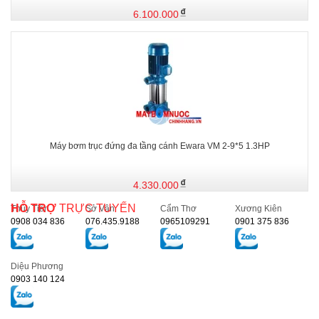
6.100.000
Máy bơm trục đứng đa tầng cánh Ewara VM 2-9*5 1.3HP
4.330.000
HỖ TRỢ
TRỰC TUYẾN
Thủy Tiên
Sở Vân
Cẩm Thơ
Xương Kiên
0908 034 836
076.435.9188
0965109291
0901 375 836
Diệu Phương
0903 140 124