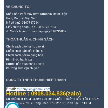
VỀ CHÚNG TÔI
Nhà Phân Phối Máy Bơm Nước Và Motor Điện
Hàng Đầu Tại Việt Nam
Mã số thuế: 0307737594
Giấy chứng nhận ĐKKD: 0307737594
do Sở Kế hoạch Tư vấn cấp ngày: 19/03/2009
THỎA THUẬN & CHÍNH SÁCH
Chính sách bảo hành, bảo trì.
Chính sách bảo mật thông tin
Chính sách đổi trả hàng hóa
Hình thức thanh toán
Hướng dẫn mua hàng online
Phương thức vận chuyển
CÔNG TY TNHH THUẬN HIỆP THÀNH
Email:
tht.thuytien@gmail.com
Hotline : 0908.034.836
(zalo)
Chi nhánh TPHCM :1129/3 Lạc Long Quân , Phường Bảy Hiền TPHCM
Kho: 21/20/77-79 Lê Công Phép, Khu Phố 38, P. An Lạc, Tp HCM