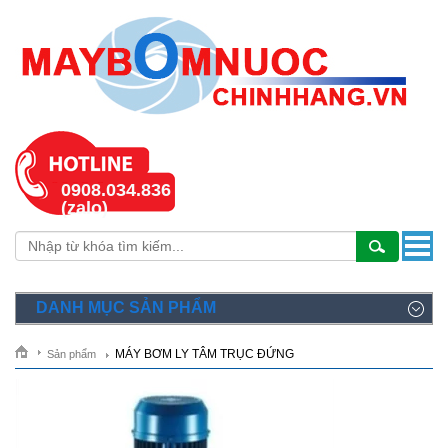
0908.034.836
(zalo)
DANH MỤC SẢN PHẨM
MÁY BƠM LY TÂM TRỤC ĐỨNG
Sản phẩm