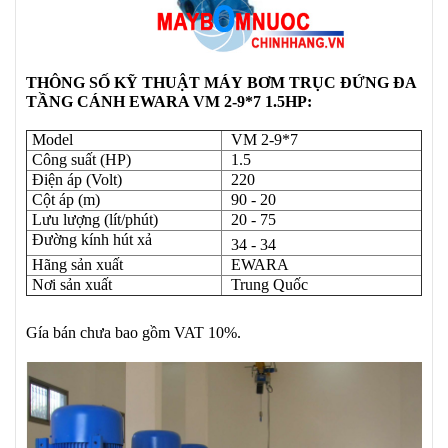
THÔNG SỐ KỸ THUẬT
MÁY
BƠM TRỤC ĐỨNG ĐA
TẦNG CÁNH EWARA VM 2-9*7 1.5HP:
Model
VM 2-9*7
Công suất (HP)
1.5
Điện áp (Volt)
220
Cột áp (m)
90 - 20
Lưu lượng (lít/phút)
20 - 75
Đường kính hút xả
34 - 34
Hãng sản xuất
EWARA
Nơi sản xuất
Trung Quốc
Gía bán chưa bao gồm VAT 10%.