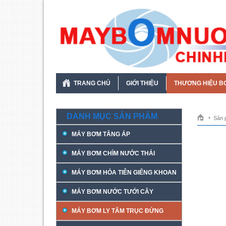
TRANG CHỦ
GIỚI THIỆU
THƯƠNG HIỆU B
DANH MỤC SẢN PHẨM
Sản 
MÁY BƠM TĂNG ÁP
MÁY BƠM CHÌM NƯỚC THẢI
MÁY BƠM HỎA TIỄN GIẾNG KHOAN
MÁY BƠM NƯỚC TƯỚI CÂY
MÁY BƠM LY TÂM TRỤC ĐỨNG