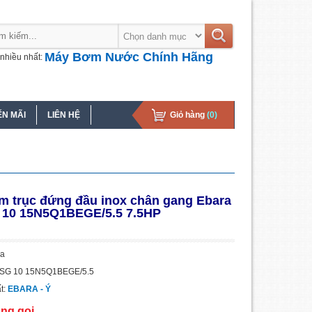
Máy Bơm Nước Chính Hãng
nhiều nhất:
N MÃI
LIÊN HỆ
Giỏ hàng
(0)
 trục đứng đầu inox chân gang Ebara
10 15N5Q1BEGE/5.5 7.5HP
ia
MSG 10 15N5Q1BEGE/5.5
t:
EBARA - Ý
òng gọi