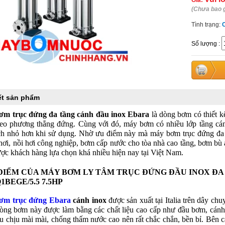
Giá:
(Chưa bao 
Tình trạng:
Số lượng
:
iết sản phẩm
ơm trục đứng đa tầng cánh đầu inox Ebara
là dòng bơm có thiết k
eo phương thẳng đứng. Cùng với đó, máy bơm có nhiều lớp tầng cá
ích nhỏ hơn khi sử dụng. Nhờ ưu điểm này mà máy bơm trục đứng đ
hơi, nồi hơi công nghiệp, bơm cấp nước cho tòa nhà cao tầng, bơm bù 
ợc khách hàng lựa chọn khá nhiều hiện nay tại Việt Nam.
ĐIỂM CỦA MÁY BƠM LY TÂM TRỤC ĐỨNG ĐẦU INOX ĐA
1BEGE/5.5 7.5HP
ơm trục đứng Ebara
cánh inox
được sản xuất tại Italia trên dây chu
òng bơm này được làm bằng các chất liệu cao cấp như đầu bơm, cánh
iệu chịu mài mài, chống thấm nước cao nên rất chắc chắn, bền bỉ. Bê