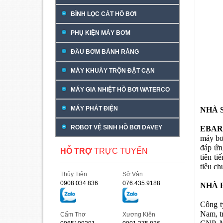
BÌNH LỌC CÁT HỒ BƠI
PHỤ KIỆN MÁY BƠM
ĐẦU BƠM BÁNH RĂNG
MÁY KHUẤY TRỘN ĐẶT CẠN
MÁY GIA NHIỆT HỒ BƠI WATERCO
MÁY PHÁT ĐIỆN
NHÀ 
ROBOT VỆ SINH HỒ BƠI DAVEY
EBA
máy bơ
đáp ứn
HỖ TRỢ
TRỰC TUYẾN
tiên ti
tiêu c
Thủy Tiên
Sở Vân
0908 034 836
076.435.9188
NHÀ 
Công t
Nam, t
Cẩm Thơ
Xương Kiên