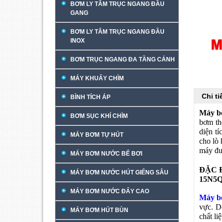
BƠM LY TÂM TRỤC NGANG ĐẦU
GANG
BƠM LY TÂM TRỤC NGANG ĐẦU
INOX
BƠM TRỤC NGANG ĐA TẦNG CÁNH
MÁY KHUẤY CHÌM
Chi t
BÌNH TÍCH ÁP
Máy b
BƠM SỤC KHÍ CHÌM
bơm th
diện t
MÁY BƠM TỰ HÚT
cho lò 
máy đư
MÁY BƠM NƯỚC BỂ BƠI
ĐẶC 
MÁY BƠM NƯỚC HÚT GIẾNG SÂU
15N5Q
MÁY BƠM NƯỚC ĐẨY CAO
Máy b
vực. D
MÁY BƠM HÚT BÙN
chất l