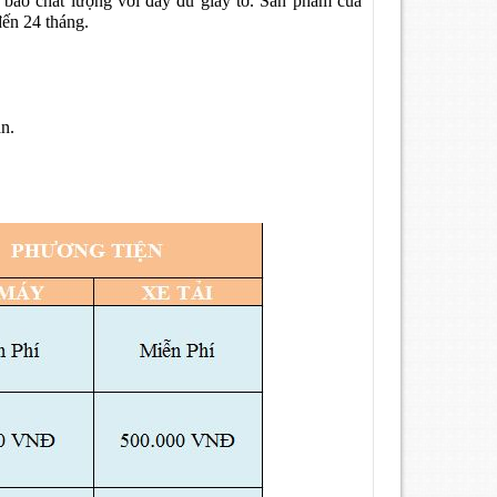
bảo chất lượng với đầy đủ giấy tờ. Sản phẩm của
đến 24 tháng.
n.