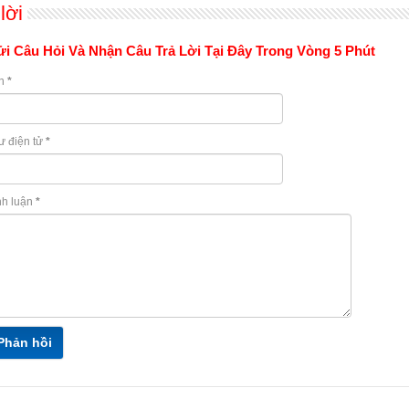
lời
i Câu Hỏi Và Nhận Câu Trả Lời Tại Đây Trong Vòng 5 Phút
n
*
ư điện tử
*
nh luận
*
Phản hồi