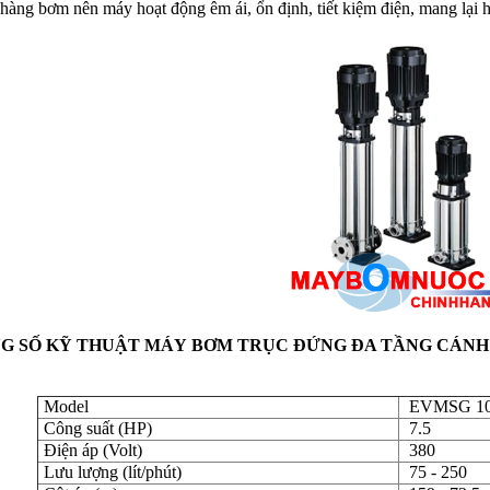
 hàng bơm nên máy hoạt động êm ái, ổn định, tiết kiệm điện, mang lại
G SỐ KỸ THUẬT
MÁY
BƠM TRỤC ĐỨNG ĐA TẦNG CÁNH E
Model
EVMSG 10
Công suất (HP)
7.5
Điện áp (Volt)
380
Lưu lượng (lít/phút)
75 - 250