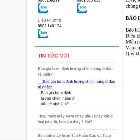
CNP, M
0965109291
0901 375 836
chúng t
BẢO 
Diệu Phương
0903 140 124
Bảo hà
Điều k
Miễn ph
Vận c
Quý kh
TIN TỨC
MỚI
Báo giá bơm định lượng chính hãng ở đâu
rẻ nhất?
Báo giá bơm định
lượng chính hãng ở
đâu rẻ nhất? Hỏi...
Thay nhớt máy bơm chạy dầu / chạy xăng
loại nào tốt, bao lâu thay 1 lần?
So sánh máy bơm Tân Hoàn Cầu và Teco