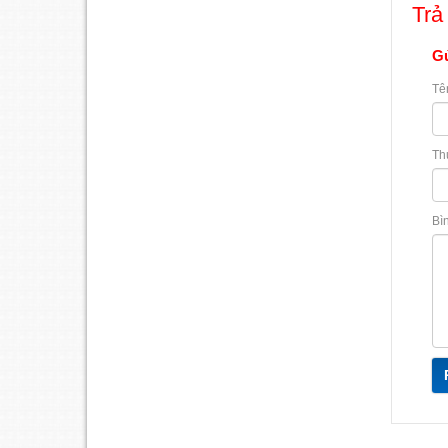
Trả 
Gử
Tê
Th
Bì