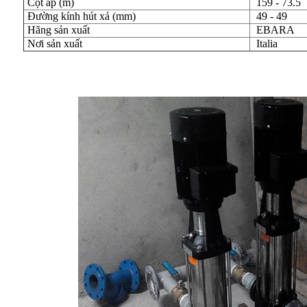
Cột áp (m)
159 - 73.5
Đường kính hút xả (mm)
49 - 49
Hãng sản xuất
EBARA
Nơi sản xuất
Italia