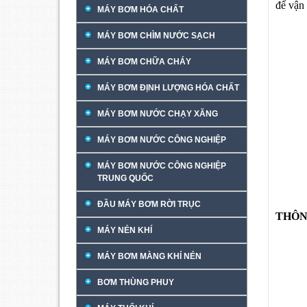
để vận
MÁY BƠM HÓA CHẤT
MÁY BƠM CHÌM NƯỚC SẠCH
MÁY BƠM CHỮA CHÁY
MÁY BƠM ĐỊNH LƯỢNG HÓA CHẤT
MÁY BƠM NƯỚC CHẠY XĂNG
MÁY BƠM NƯỚC CÔNG NGHIỆP
MÁY BƠM NƯỚC CÔNG NGHIỆP
TRUNG QUỐC
ĐẦU MÁY BƠM RỜI TRỤC
THÔN
MÁY NÉN KHÍ
MÁY BƠM MÀNG KHÍ NÉN
BƠM THÙNG PHUY