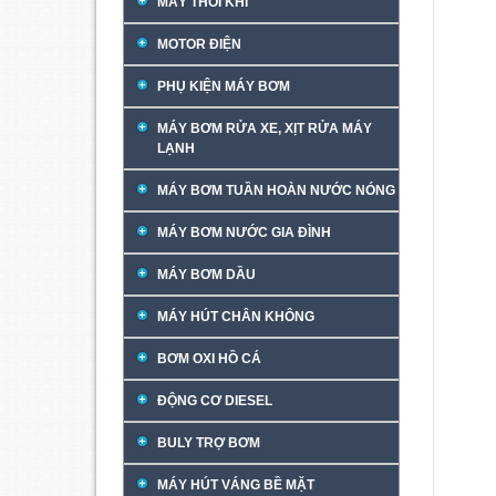
MÁY THỔI KHÍ
MOTOR ĐIỆN
PHỤ KIỆN MÁY BƠM
MÁY BƠM RỬA XE, XỊT RỬA MÁY
LẠNH
MÁY BƠM TUẦN HOÀN NƯỚC NÓNG
MÁY BƠM NƯỚC GIA ĐÌNH
MÁY BƠM DẦU
MÁY HÚT CHÂN KHÔNG
BƠM OXI HỒ CÁ
ĐỘNG CƠ DIESEL
BULY TRỢ BƠM
MÁY HÚT VÁNG BỀ MẶT