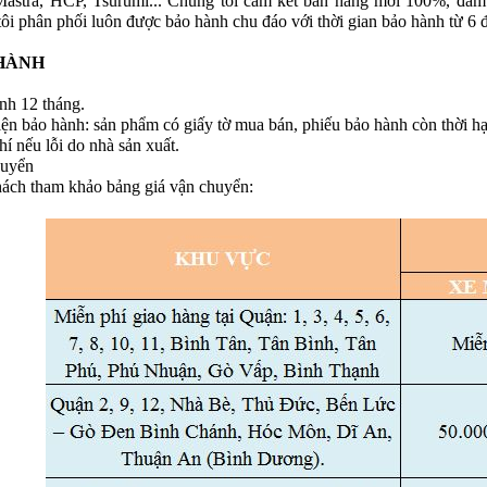
astra, HCP, Tsurumi... Chúng tôi cam kết bán hàng mới 100%, đảm 
ôi phân phối luôn được bảo hành chu đáo với thời gian bảo hành từ 6 
HÀNH
nh 12 tháng.
iện bảo hành: sản phẩm có giấy tờ mua bán, phiếu bảo hành còn thời hạ
í nếu lỗi do nhà sản xuất.
huyển
ách tham khảo bảng giá vận chuyển: