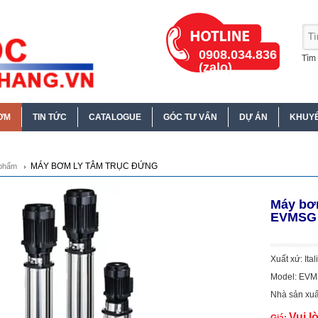
0908.034.836
Tìm 
(zalo)
ƠM
TIN TỨC
CATALOGUE
GÓC TƯ VẤN
DỰ ÁN
KHUYẾ
MÁY BƠM LY TÂM TRỤC ĐỨNG
phẩm
Máy bơm
EVMSG 
Xuất xứ: Ital
Model: EV
Nhà sản xuấ
Vui l