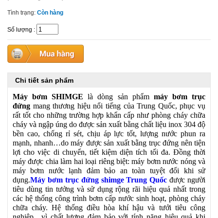
Tình trạng:
Còn hàng
Số lượng
:
Chi tiết sản phẩm
Máy bơm SHIMGE
là dòng sản phẩm
máy bơm trục
đứng
mang thương hiệu nổi tiếng của Trung Quốc, phục vụ
rất tốt cho những trường hợp khẩn cấp như phòng cháy chữa
cháy và ngập úng do được sản xuất bằng chất liệu inox 304 độ
bền cao, chống rỉ sét, chịu áp lực tốt, lượng nước phun ra
mạnh, nhanh…do máy được sản xuất bằng trục đứng nên tiện
lợi cho việc di chuyển, tiết kiệm diện tích tối đa. Đồng thời
máy được chia làm hai loại riêng biệt: máy bơm nước nóng và
máy bơm nước lạnh đảm bảo an toàn tuyệt đối khi sử
dụng.
Máy bơm trục đứng shimge Trung Quốc
được người
tiêu dùng tin tưởng và sử dụng rộng rãi hiệu quả nhất trong
các hệ thống công trình bơm cấp nước sinh hoạt, phòng cháy
chữa cháy. Hệ thống điều hòa khí hậu và tưới tiêu công
nghiệp…vì chất lượng đảm bảo với tính năng hiệu quả khi