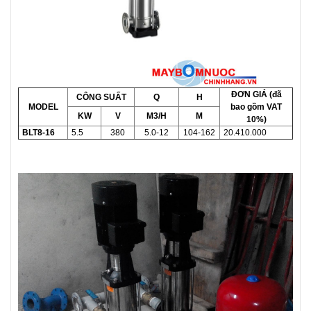
ĐƠN GIÁ (đã
CÔNG SUẤT
Q
H
MODEL
bao gồm VAT
KW
V
M3/H
M
10%)
BLT8-16
5.5
380
5.0-12
104-162
20.410.000