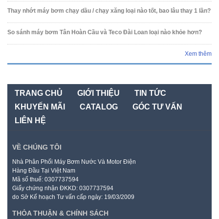
Thay nhớt máy bơm chạy dầu / chạy xăng loại nào tốt, bao lâu thay 1 lần?
So sánh máy bơm Tân Hoàn Cầu và Teco Đài Loan loại nào khỏe hơn?
Xem thêm
TRANG CHỦ
GIỚI THIỆU
TIN TỨC
KHUYẾN MÃI
CATALOG
GÓC TƯ VẤN
LIÊN HỆ
VỀ CHÚNG TÔI
Nhà Phân Phối Máy Bơm Nước Và Motor Điện
Hàng Đầu Tại Việt Nam
Mã số thuế: 0307737594
Giấy chứng nhận ĐKKD: 0307737594
do Sở Kế hoạch Tư vấn cấp ngày: 19/03/2009
THỎA THUẬN & CHÍNH SÁCH