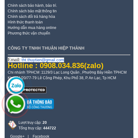
Chính sách bảo hành, bảo trì.
Chính sách bảo mật thông tin
Chính sách đổi trả hàng hóa
Hình thức thanh toán
Hướng dẫn mua hàng online
Phương thức vận chuyển
CÔNG TY TNHH THUẬN HIỆP THÀNH
Email:
tht.thuytien@gmail.com
Hotline : 0908.034.836
(zalo)
Chi nhánh TPHCM :1129/3 Lạc Long Quân , Phường Bảy Hiền TPHCM
Kho: 21/20/77-79 Lê Công Phép, Khu Phố 38, P. An Lạc, Tp HCM
Lượt truy cập:
20
Tổng truy cập:
444722
Google+
|
Facebook