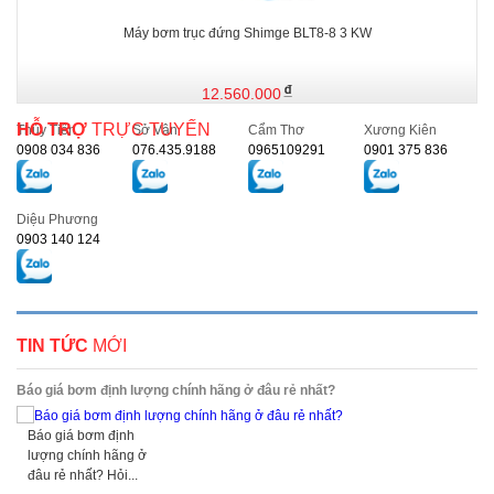
Máy bơm trục đứng Shimge BLT8-8 3 KW
12.560.000
HỖ TRỢ
TRỰC TUYẾN
Thủy Tiên
Sở Vân
Cẩm Thơ
Xương Kiên
0908 034 836
076.435.9188
0965109291
0901 375 836
Diệu Phương
0903 140 124
TIN TỨC
MỚI
Báo giá bơm định lượng chính hãng ở đâu rẻ nhất?
Báo giá bơm định
lượng chính hãng ở
đâu rẻ nhất? Hỏi...