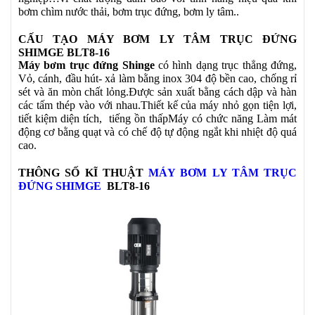
bơm chìm nước thải, bơm trục đứng, bơm ly tâm..
CẤU TẠO MÁY BƠM LY TÂM TRỤC ĐỨNG
SHIMGE BLT8-16
Máy bơm trục đứng Shinge
có hình dạng trục thẳng đứng,
Vỏ, cánh, đầu hút- xả làm bằng inox 304 độ bền cao, chống rỉ
sét và ăn mòn chất lỏng.Được sản xuất bằng cách dập và hàn
các tấm thép vào với nhau.Thiết kế của máy nhỏ gọn tiện lợi,
tiết kiệm diện tích, tiếng ồn thấpMáy có chức năng Làm mát
động cơ bằng quạt và có chế độ tự động ngắt khi nhiệt độ quá
cao.
THÔNG SỐ KĨ THUẬT
MÁY BƠM LY TÂM TRỤC
ĐỨNG SHIMGE
BLT8-16