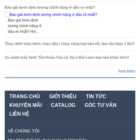
Báo giá bơm định lượng chính hãng ở đâu rẻ nhất?
Báo giá bơm định
lượng chính hãng ở
đâu rẻ nhất? Hỏi...
Thay nhớt máy bơm chạy dầu / chạy xăng loại nào tốt, bao lâu thay 1 lần?
So sánh máy bơm Tân Hoàn Cầu và Teco Đài Loan loại nào khỏe hơn?
Xem thêm
TRANG CHỦ
GIỚI THIỆU
TIN TỨC
KHUYẾN MÃI
CATALOG
GÓC TƯ VẤN
LIÊN HỆ
VỀ CHÚNG TÔI