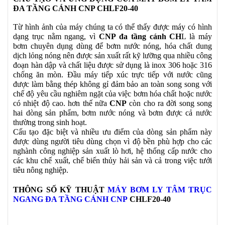
ĐA TẦNG CÁNH CNP CHLF20-40
Từ hình ảnh của máy chúng ta có thể thấy được máy có hình
dạng trục nằm ngang, vì
CNP đa tầng cánh CH
L là máy
bơm chuyên dụng dùng để bơm nước nóng, hóa chất dung
dịch lỏng nóng nên được sản xuất rất kỹ lưỡng qua nhiều công
đoạn hàn dập và chất liệu được sử dụng là inox 306 hoặc 316
chống ăn mòn. Đầu máy tiếp xúc trực tiếp với nước cũng
được làm bằng thép không gỉ đảm bảo an toàn song song với
chế độ yêu cầu nghiêm ngặt của việc bơm hóa chất hoặc nước
có nhiệt độ cao. hơn thế nữa
CNP
còn cho ra đời song song
hai dòng sản phẩm, bơm nước nóng và bơm được cả nước
thường trong sinh hoạt.
Cấu tạo đặc biệt và nhiều ưu điểm của dòng sản phẩm này
được dùng người tiêu dùng chọn vì độ bền phù hợp cho các
nghành công nghiệp sản xuất lò hơi, hệ thống cấp nước cho
các khu chế xuất, chế biến thủy hải sản và cả trong việc tưới
tiêu nông nghiệp.
THÔNG SỐ KỸ THUẬT
MÁY BƠM LY TÂM TRỤC
NGANG ĐA TẦNG CÁNH CNP
CHLF20-40