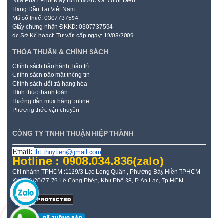
Nhà Phân Phối Máy Bơm Nước Và Motor Điện
Hàng Đầu Tại Việt Nam
Mã số thuế: 0307737594
Giấy chứng nhận ĐKKD: 0307737594
do Sở Kế hoạch Tư vấn cấp ngày: 19/03/2009
THỎA THUẬN & CHÍNH SÁCH
Chính sách bảo hành, bảo trì.
Chính sách bảo mật thông tin
Chính sách đổi trả hàng hóa
Hình thức thanh toán
Hướng dẫn mua hàng online
Phương thức vận chuyển
CÔNG TY TNHH THUẬN HIỆP THÀNH
Email:
tht.thuytien@gmail.com
Hotline : 0908.034.836
(zalo)
Chi nhánh TPHCM :1129/3 Lạc Long Quân , Phường Bảy Hiền TPHCM
Kho: 21/20/77-79 Lê Công Phép, Khu Phố 38, P. An Lạc, Tp HCM