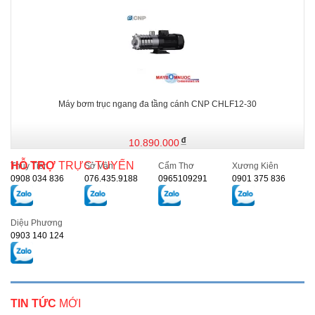
Máy bơm trục ngang đa tầng cánh CNP CHLF12-30
10.890.000
HỖ TRỢ
TRỰC TUYẾN
Thủy Tiên
Sở Vân
Cẩm Thơ
Xương Kiên
0908 034 836
076.435.9188
0965109291
0901 375 836
Diệu Phương
0903 140 124
TIN TỨC
MỚI