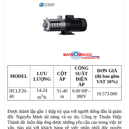
CÔNG
ĐƠN GIÁ
LƯU
CỘT
SUẤT
MODEL
(đã bao gồm
LƯỢNG
ÁP
ĐIỆN
VAT 10%)
ÁP
14-24
HCLF20-
51-40
6.00 HP –
19.573.000
3
40
m
380V
m
/h
Được thành lập gần 1 thập kỷ qua với người đứng đầu là giám
đốc Nguyễn Minh tài năng và uy tín, Công ty Thuận Hiệp
Thành đã luôn đáp ứng được những yêu cầu cao trong việc tư
vấn, báo giá với khách hàng về việc phân phối độc quyền