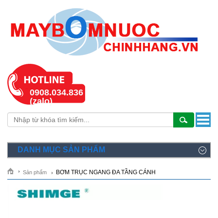
0908.034.836
(zalo)
DANH MỤC SẢN PHẨM
BƠM TRỤC NGANG ĐA TẦNG CÁNH
Sản phẩm