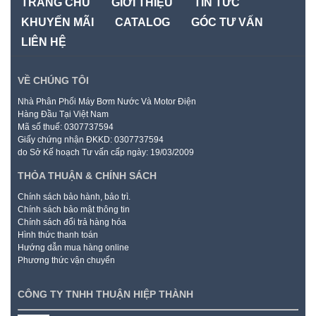
TRANG CHỦ
GIỚI THIỆU
TIN TỨC
KHUYẾN MÃI
CATALOG
GÓC TƯ VẤN
LIÊN HỆ
VỀ CHÚNG TÔI
Nhà Phân Phối Máy Bơm Nước Và Motor Điện
Hàng Đầu Tại Việt Nam
Mã số thuế: 0307737594
Giấy chứng nhận ĐKKD: 0307737594
do Sở Kế hoạch Tư vấn cấp ngày: 19/03/2009
THỎA THUẬN & CHÍNH SÁCH
Chính sách bảo hành, bảo trì.
Chính sách bảo mật thông tin
Chính sách đổi trả hàng hóa
Hình thức thanh toán
Hướng dẫn mua hàng online
Phương thức vận chuyển
CÔNG TY TNHH THUẬN HIỆP THÀNH