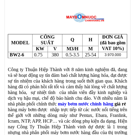
CÔNG
ĐƠN GIÁ
Q
H
MODEL
SUẤT
(đã bao gồm
VAT 10%)
KW
V
M3/H
M
BW2-6
0.75
380
0.5-3.5
25-54
3.970.000
Công ty Thuận Hiệp Thành với 8 năm kinh nghiệm đã, đang
và sẽ hoạt động uy tín đảm baỏ chất lượng hàng hóa, đạt được
sự tín nhiệm của khách hàng trong suốt thời gian qua. Khách
hàng đã có phản hồi rất tốt và cảm thấy hài lòng về chất lượng
hàng hóa, sự nhiệt tình của nhân viên đầy kinh nghiệp và
dịch vụ hậu mại, chế độ bảo hành chu đáo. Với nhiều năm là
nhà phân phối chính thức
máy bơm nước chính hãng
giá rẻ
hàng máy bơm được nhập trực tiếp từ các nước nổi tiếng trên
thế giới với những dòng máy như Pentax, Ebara, Franlink,
Icram, NTP, APP, HCP… và các dòng phụ kiện đa dạng. Hiện
nay Công Ty Thuận Hiệp Thành vinh dự được là 1 trong
nhựng nhà phân phối máy bơm nước hàng đầu của thị trường