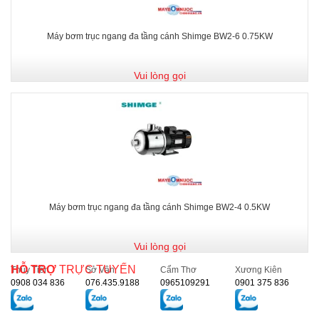
Máy bơm trục ngang đa tầng cánh Shimge BW2-6 0.75KW
Vui lòng gọi
Máy bơm trục ngang đa tầng cánh Shimge BW2-4 0.5KW
Vui lòng gọi
HỖ TRỢ
TRỰC TUYẾN
Thủy Tiên
Sở Vân
Cẩm Thơ
Xương Kiên
0908 034 836
076.435.9188
0965109291
0901 375 836