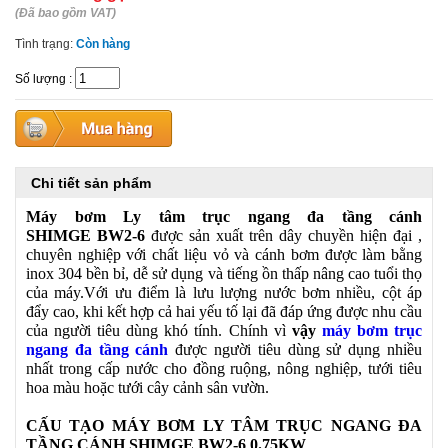
(Đã bao gồm VAT)
Tình trạng:
Còn hàng
Số lượng
:
Chi tiết sản phẩm
Máy bơm Ly tâm trục ngang đa tầng cánh
SHIMGE BW2-6
được sản xuất trên dây chuyền hiện đại ,
chuyên nghiệp với chất liệu vỏ và cánh bơm được làm bằng
inox 304 bền bỉ, dễ sử dụng và tiếng ồn thấp nâng cao tuổi thọ
của máy.Với ưu điểm là lưu lượng nước bơm nhiều, cột áp
đẩy cao, khi kết hợp cả hai yếu tố lại đã đáp ứng được nhu cầu
của người tiêu dùng khó tính. Chính vì
vậy
máy bơm trục
ngang đa tầng cánh
được người tiêu dùng sử dụng nhiều
nhất trong cấp nước cho đồng ruộng, nông nghiệp, tưới tiêu
hoa màu hoặc tưới cây cảnh sân vườn.
CẤU TẠO MÁY BƠM LY TÂM TRỤC NGANG ĐA
TẦNG CÁNH SHIMGE BW2-6 0.75KW