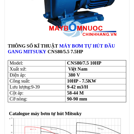
THÔNG SỐ KĨ THUẬT
MÁY BƠM TỰ HÚT ĐẦU
GANG MITSUKY
CNS80/5.5 7.5HP
Model:
CNS80/7.5 10HP
Xuất xứ:
Việt Nam
Điện áp:
380 V
Công suất:
10HP - 7.5KW
Lưu lượng:9-39
9-42 m3/H
Cột áp:
58-44
M
Cỡ nòng:
90-90 mm
Catalogue máy bơm tự hút Mitsuky