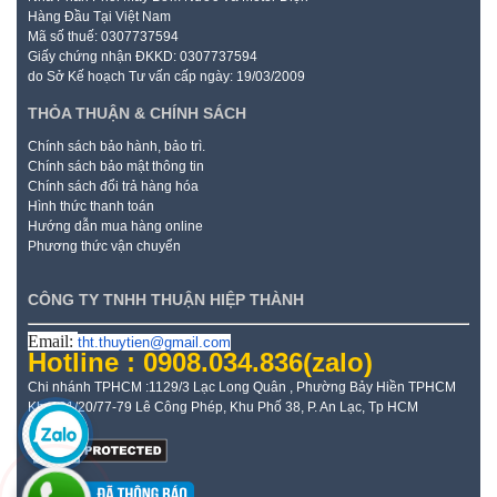
Hàng Đầu Tại Việt Nam
Mã số thuế: 0307737594
Giấy chứng nhận ĐKKD: 0307737594
do Sở Kế hoạch Tư vấn cấp ngày: 19/03/2009
THỎA THUẬN & CHÍNH SÁCH
Chính sách bảo hành, bảo trì.
Chính sách bảo mật thông tin
Chính sách đổi trả hàng hóa
Hình thức thanh toán
Hướng dẫn mua hàng online
Phương thức vận chuyển
CÔNG TY TNHH THUẬN HIỆP THÀNH
Email:
tht.thuytien@gmail.com
Hotline : 0908.034.836
(zalo)
Chi nhánh TPHCM :1129/3 Lạc Long Quân , Phường Bảy Hiền TPHCM
Kho: 21/20/77-79 Lê Công Phép, Khu Phố 38, P. An Lạc, Tp HCM