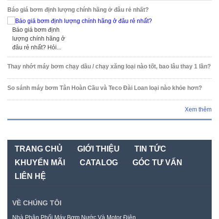
Báo giá bơm định lượng chính hãng ở đâu rẻ nhất?
Báo giá bơm định
lượng chính hãng ở
đâu rẻ nhất? Hỏi...
Thay nhớt máy bơm chạy dầu / chạy xăng loại nào tốt, bao lâu thay 1 lần?
So sánh máy bơm Tân Hoàn Cầu và Teco Đài Loan loại nào khỏe hơn?
Xem thêm
TRANG CHỦ
GIỚI THIỆU
TIN TỨC
KHUYẾN MÃI
CATALOG
GÓC TƯ VẤN
LIÊN HỆ
VỀ CHÚNG TÔI
Nhà Phân Phối Máy Bơm Nước Và Motor Điện