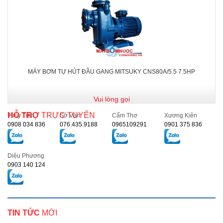
MÁY BƠM TỰ HÚT ĐẦU GANG MITSUKY CNS80A/5.5 7.5HP
Vui lòng gọi
HỖ TRỢ
TRỰC TUYẾN
Thủy Tiên
Sở Vân
Cẩm Thơ
Xương Kiên
0908 034 836
076.435.9188
0965109291
0901 375 836
Diệu Phương
0903 140 124
TIN TỨC
MỚI