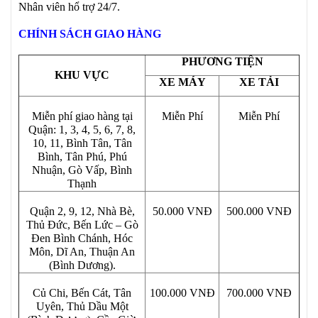
Nhân viên hổ trợ 24/7.
CHÍNH SÁCH GIAO HÀNG
PHƯƠNG TIỆN
KHU VỰC
XE MÁY
XE TẢI
Miễn phí giao hàng tại
Miễn Phí
Miễn Phí
Quận: 1, 3, 4, 5, 6, 7, 8,
10, 11, Bình Tân, Tân
Bình, Tân Phú, Phú
Nhuận, Gò Vấp, Bình
Thạnh
Quận 2, 9, 12, Nhà Bè,
50.000 VNĐ
500.000 VNĐ
Thủ Đức, Bến Lức – Gò
Đen Bình Chánh, Hóc
Môn, Dĩ An, Thuận An
(Bình Dương).
Củ Chi, Bến Cát, Tân
100.000 VNĐ
700.000 VNĐ
Uyên, Thủ Dầu Một