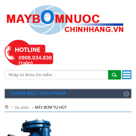
0908.034.836
(zalo)
DANH MỤC SẢN PHẨM
MÁY BƠM TỰ HÚT
Sản phẩm