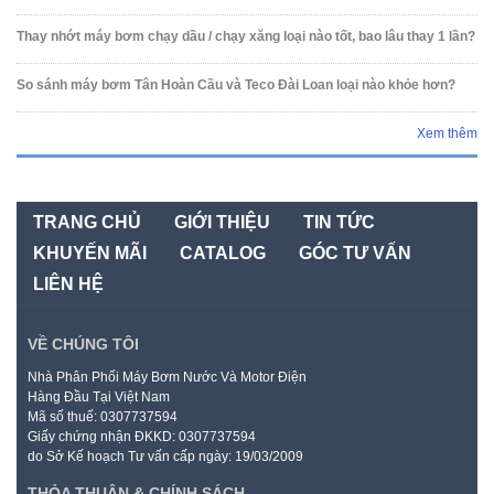
Thay nhớt máy bơm chạy dầu / chạy xăng loại nào tốt, bao lâu thay 1 lần?
So sánh máy bơm Tân Hoàn Cầu và Teco Đài Loan loại nào khỏe hơn?
Xem thêm
TRANG CHỦ
GIỚI THIỆU
TIN TỨC
KHUYẾN MÃI
CATALOG
GÓC TƯ VẤN
LIÊN HỆ
VỀ CHÚNG TÔI
Nhà Phân Phối Máy Bơm Nước Và Motor Điện
Hàng Đầu Tại Việt Nam
Mã số thuế: 0307737594
Giấy chứng nhận ĐKKD: 0307737594
do Sở Kế hoạch Tư vấn cấp ngày: 19/03/2009
THỎA THUẬN & CHÍNH SÁCH