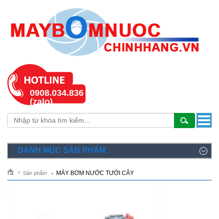
0908.034.836
(zalo)
DANH MỤC SẢN PHẨM
MÁY BƠM NƯỚC TƯỚI CÂY
Sản phẩm