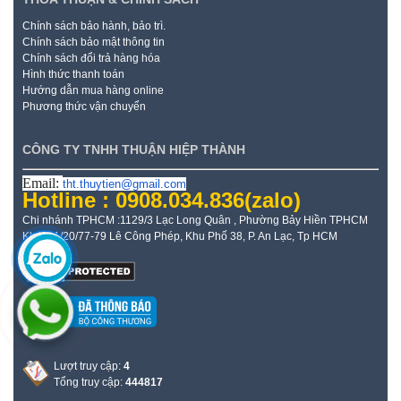
Chính sách bảo hành, bảo trì.
Chính sách bảo mật thông tin
Chính sách đổi trả hàng hóa
Hình thức thanh toán
Hướng dẫn mua hàng online
Phương thức vận chuyển
CÔNG TY TNHH THUẬN HIỆP THÀNH
Email:
tht.thuytien@gmail.com
Hotline : 0908.034.836
(zalo)
Chi nhánh TPHCM :1129/3 Lạc Long Quân , Phường Bảy Hiền TPHCM
Kho: 21/20/77-79 Lê Công Phép, Khu Phố 38, P. An Lạc, Tp HCM
Lượt truy cập:
4
Tổng truy cập:
444817