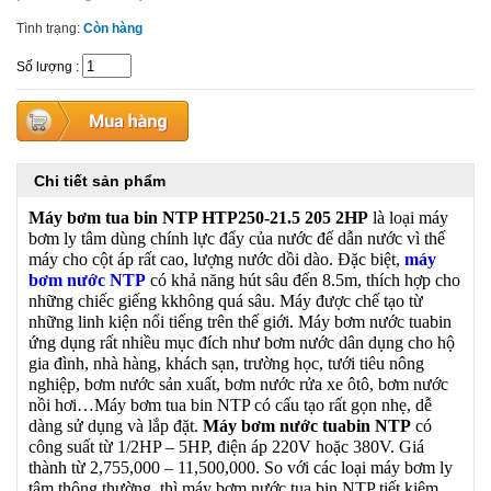
Tình trạng:
Còn hàng
Số lượng
:
Chi tiết sản phẩm
Máy bơm tua bin NTP HTP250-21.5 205 2HP
là loại máy
bơm ly tâm dùng chính lực đẩy của nước đế dẫn nước vì thế
máy cho cột áp rất cao, lượng nước dồi dào. Đặc biệt,
máy
bơm nước NTP
có khả năng hút sâu đến 8.5m, thích hợp cho
những chiếc giếng kkhông quá sâu. Máy được chế tạo từ
những linh kiện nổi tiếng trên thế giới. Máy bơm nước tuabin
ứng dụng rất nhiều mục đích như bơm nước dân dụng cho hộ
gia đình, nhà hàng, khách sạn, trường học, tưới tiêu nông
nghiệp, bơm nước sản xuất, bơm nước rửa xe ôtô, bơm nước
nồi hơi…Máy bơm tua bin NTP có cấu tạo rất gọn nhẹ, dễ
dàng sử dụng và lắp đặt.
Máy bơm nước tuabin NTP
có
công suất từ 1/2HP – 5HP, điện áp 220V hoặc 380V. Giá
thành từ 2,755,000 – 11,500,000. So với các loại máy bơm ly
tâm thông thường, thì máy bơm nước tua bin NTP tiết kiệm