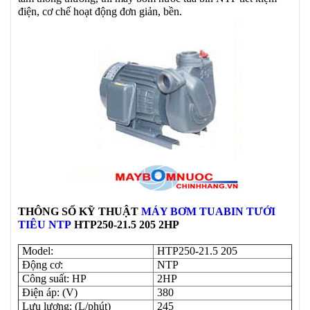
điện, cơ chế hoạt động đơn giản, bền.
THÔNG SỐ KỸ THUẬT
MÁY BƠM TUABIN
TƯỚI
TIÊU
NTP
HTP250-21.5 205 2HP
Model:
HTP250-21.5 205
Động cơ:
NTP
Công suất: HP
2HP
Điện áp: (V)
380
Lưu lượng: (L/phút)
245