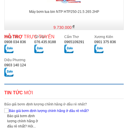
Máy bơm tua bin NTP HTP250-21.5 265 2HP
9.730.000
HỖ TRỢ
TRỰC TUYẾN
Thủy Tiên
Sở Vân
Cẩm Thơ
Xương Kiên
0908 034 836
076.435.9188
0965109291
0901 375 836
Diệu Phương
0903 140 124
TIN TỨC
MỚI
Báo giá bơm định lượng chính hãng ở đâu rẻ nhất?
Báo giá bơm định
lượng chính hãng ở
đâu rẻ nhất? Hỏi...