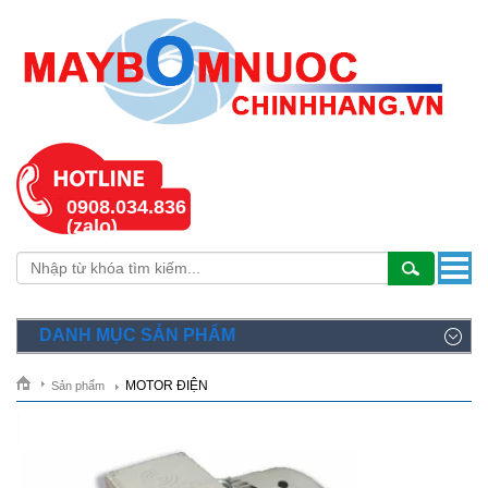
0908.034.836
(zalo)
DANH MỤC SẢN PHẨM
MOTOR ĐIỆN
Sản phẩm