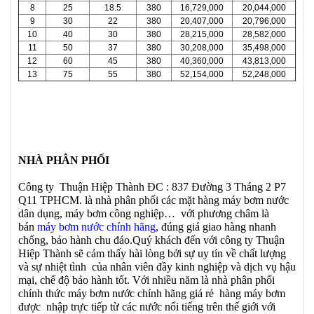
8
25
18.5
380
16,729,000
20,044,000
9
30
22
380
20,407,000
20,796,000
10
40
30
380
28,215,000
28,582,000
11
50
37
380
30,208,000
35,498,000
12
60
45
380
40,360,000
43,813,000
13
75
55
380
52,154,000
52,248,000
NHÀ PHÂN PHỐI
Công ty Thuận Hiệp Thành ĐC : 837 Đường 3 Tháng 2 P7
Q11 TPHCM. là nhà phân phối các mặt hàng máy bơm nước
dân dụng, máy bơm công nghiệp… với phương châm là
bán
máy bơm nước chính hãng
, đúng giá giao hàng nhanh
chống, bảo hành chu đáo.Quý khách đến với công ty Thuận
Hiệp Thành sẽ cảm thấy hài lòng bởi sự uy tín về chất lượng
và sự nhiệt tình của nhân viên đầy kinh nghiệp và dịch vụ hậu
mại, chế độ bảo hành tốt. Với nhiều năm là nhà phân phối
chính thức máy bơm nước chính hãng giá rẻ hàng máy bơm
được nhập trực tiếp từ các nước nổi tiếng trên thế giới với