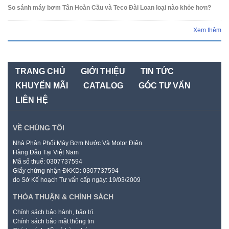
So sánh máy bơm Tân Hoàn Cầu và Teco Đài Loan loại nào khỏe hơn?
Xem thêm
TRANG CHỦ
GIỚI THIỆU
TIN TỨC
KHUYẾN MÃI
CATALOG
GÓC TƯ VẤN
LIÊN HỆ
VỀ CHÚNG TÔI
Nhà Phân Phối Máy Bơm Nước Và Motor Điện
Hàng Đầu Tại Việt Nam
Mã số thuế: 0307737594
Giấy chứng nhận ĐKKD: 0307737594
do Sở Kế hoạch Tư vấn cấp ngày: 19/03/2009
THỎA THUẬN & CHÍNH SÁCH
Chính sách bảo hành, bảo trì.
Chính sách bảo mật thông tin