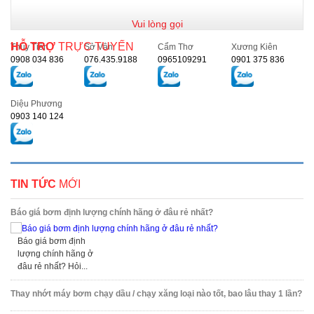
Vui lòng gọi
HỖ TRỢ
TRỰC TUYẾN
Thủy Tiên
Sở Vân
Cẩm Thơ
Xương Kiên
0908 034 836
076.435.9188
0965109291
0901 375 836
Diệu Phương
0903 140 124
TIN TỨC
MỚI
Báo giá bơm định lượng chính hãng ở đâu rẻ nhất?
Báo giá bơm định
lượng chính hãng ở
đâu rẻ nhất? Hỏi...
Thay nhớt máy bơm chạy dầu / chạy xăng loại nào tốt, bao lâu thay 1 lần?