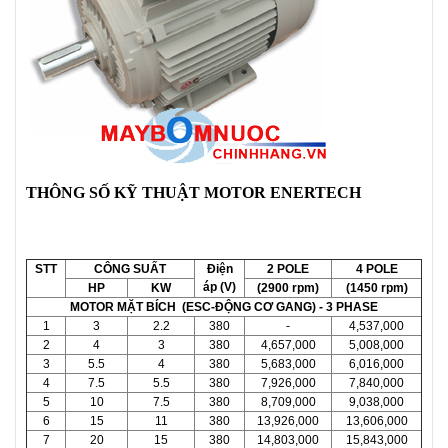
THÔNG SỐ KỸ THUẬT MOTOR ENERTECH
STT
CÔNG SUẤT
Điện
2 POLE
4 POLE
áp (V)
HP
KW
(2900 rpm)
(1450 rpm)
MOTOR MẶT BÍCH (ESC-ĐỘNG CƠ GANG) - 3 PHASE
1
3
2.2
380
-
4,537,000
2
4
3
380
4,657,000
5,008,000
3
5.5
4
380
5,683,000
6,016,000
4
7.5
5.5
380
7,926,000
7,840,000
5
10
7.5
380
8,709,000
9,038,000
6
15
11
380
13,926,000
13,606,000
7
20
15
380
14,803,000
15,843,000