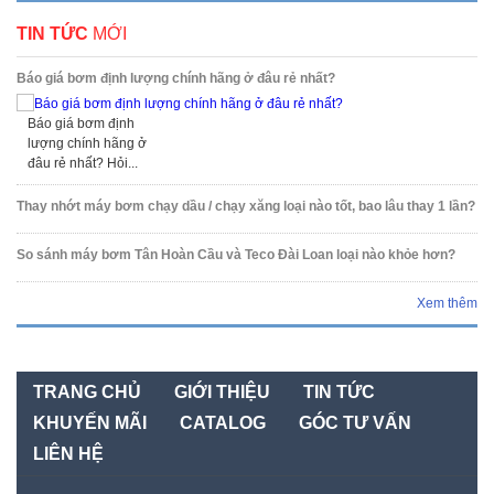
TIN TỨC
MỚI
Báo giá bơm định lượng chính hãng ở đâu rẻ nhất?
Báo giá bơm định
lượng chính hãng ở
đâu rẻ nhất? Hỏi...
Thay nhớt máy bơm chạy dầu / chạy xăng loại nào tốt, bao lâu thay 1 lần?
So sánh máy bơm Tân Hoàn Cầu và Teco Đài Loan loại nào khỏe hơn?
Xem thêm
TRANG CHỦ
GIỚI THIỆU
TIN TỨC
KHUYẾN MÃI
CATALOG
GÓC TƯ VẤN
LIÊN HỆ