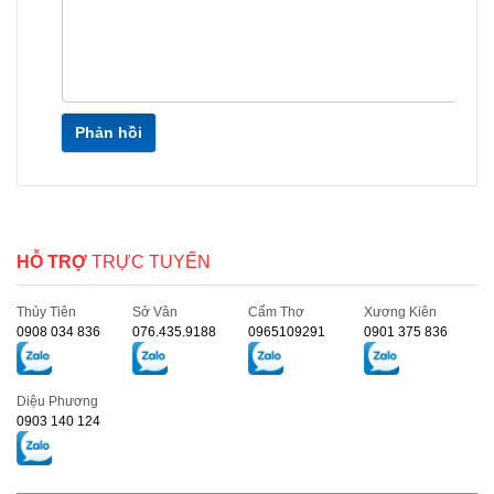
Phản hồi
HỖ TRỢ
TRỰC TUYẾN
Thủy Tiên
Sở Vân
Cẩm Thơ
Xương Kiên
0908 034 836
076.435.9188
0965109291
0901 375 836
Diệu Phương
0903 140 124