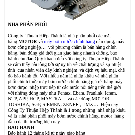
NHÀ PHÂN PHỐI
Công ty Thuận Hiệp Thành là nhà phân phối các mặt
hàng
MOTOR
và
máy bơm nước chính hãng
dân dụng, máy
bơm công nghiệp… với phương châm là bán hàng chính
hãng, bán đúng giá thời gian giao hàng nhanh chống, bảo
hành chu đáo.Quý khách đến với công ty Thuận Hiệp Thành
sẽ cảm thấy hài lòng bởi sự uy tín về chất lượng và sự nhiệt
tình của nhân viên đầy kinh nghiệm và dịch vụ hậu mại, chế
độ bảo hành tốt. Với nhiều năm là nhập khẩu và nhà phân
phối chính thức máy bơm nước chính hãng giá rẻ hàng máy
bơm được nhập trực tiếp từ các nước nổi tiếng trên thế giới
với những dòng máy như Pentax, Ebara, Franlink, Icram,
NTP, APP, HCP, MASTRA .. và các dòng MOTOR
TOSHIBA, SGP, SIEMEN, ZENER , TMX… Hiện nay
Công Ty Thuận Hiệp Thành là 1 trong những nhà nhập khẩu
và là nhà phân phối máy bơm nước chính hãng, motor hàng
đầu của thị trường hiện nay.
BẢO HÀNH
Bảo hành 12 tháng kể từ ngày giao hàng