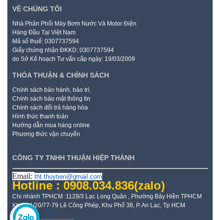
VỀ CHÚNG TÔI
Nhà Phân Phối Máy Bơm Nước Và Motor Điện
Hàng Đầu Tại Việt Nam
Mã số thuế: 0307737594
Giấy chứng nhận ĐKKD: 0307737594
do Sở Kế hoạch Tư vấn cấp ngày: 19/03/2009
THỎA THUẬN & CHÍNH SÁCH
Chính sách bảo hành, bảo trì.
Chính sách bảo mật thông tin
Chính sách đổi trả hàng hóa
Hình thức thanh toán
Hướng dẫn mua hàng online
Phương thức vận chuyển
CÔNG TY TNHH THUẬN HIỆP THÀNH
Email:
tht.thuytien@gmail.com
Hotline : 0908.034.836
(zalo)
Chi nhánh TPHCM :1129/3 Lạc Long Quân , Phường Bảy Hiền TPHCM
Kho: 21/20/77-79 Lê Công Phép, Khu Phố 38, P. An Lạc, Tp HCM