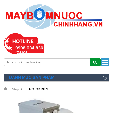
0908.034.836
(zalo)
DANH MỤC SẢN PHẨM
MOTOR ĐIỆN
Sản phẩm