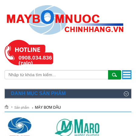
0908.034.836
(zalo)
DANH MỤC SẢN PHẨM
MÁY BƠM DẦU
Sản phẩm