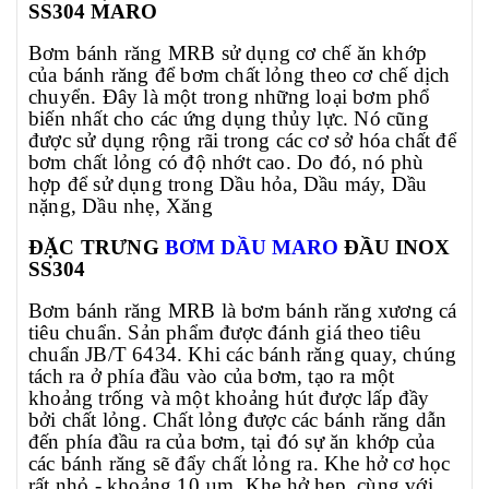
SS304
MARO
Bơm bánh răng MRB sử dụng cơ chế ăn khớp 
của bánh răng để bơm chất lỏng theo cơ chế dịch 
chuyển. Đây là một trong những loại bơm phổ 
biến nhất cho các ứng dụng thủy lực. Nó cũng 
được sử dụng rộng rãi trong các cơ sở hóa chất để 
bơm chất lỏng có độ nhớt cao. Do đó, nó phù 
hợp để sử dụng trong Dầu hỏa, Dầu máy, Dầu 
nặng, Dầu nhẹ, Xăng
ĐẶC TRƯNG 
B
ƠM DẦU
MARO
ĐẦU
INOX
SS304
Bơm bánh răng MRB là bơm bánh răng xương cá 
tiêu chuẩn. Sản phẩm được đánh giá theo tiêu 
chuẩn JB/T 6434. Khi các bánh răng quay, chúng 
tách ra ở phía đầu vào của bơm, tạo ra một 
khoảng trống và một khoảng hút được lấp đầy 
bởi chất lỏng. Chất lỏng được các bánh răng dẫn 
đến phía đầu ra của bơm, tại đó sự ăn khớp của 
các bánh răng sẽ đẩy chất lỏng ra. Khe hở cơ học 
rất nhỏ - khoảng 10 µm. Khe hở hẹp, cùng với 