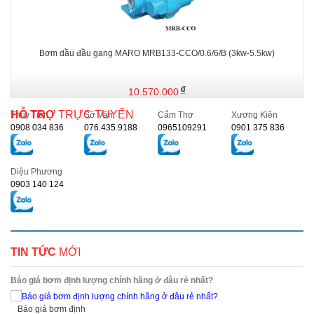
Bơm dầu đầu gang MARO MRB133-CCO/0.6/6/B (3kw-5.5kw)
10.570.000
HỖ TRỢ
TRỰC TUYẾN
Thủy Tiên
Sở Vân
Cẩm Thơ
Xương Kiên
0908 034 836
076.435.9188
0965109291
0901 375 836
Diệu Phương
0903 140 124
TIN TỨC
MỚI
Báo giá bơm định lượng chính hãng ở đâu rẻ nhất?
Báo giá bơm định