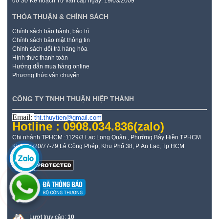
do Sở Kế hoạch Tư vấn cấp ngày: 19/03/2009
THỎA THUẬN & CHÍNH SÁCH
Chính sách bảo hành, bảo trì.
Chính sách bảo mật thông tin
Chính sách đổi trả hàng hóa
Hình thức thanh toán
Hướng dẫn mua hàng online
Phương thức vận chuyển
CÔNG TY TNHH THUẬN HIỆP THÀNH
Email:
tht.thuytien@gmail.com
Hotline : 0908.034.836
(zalo)
Chi nhánh TPHCM :1129/3 Lạc Long Quân , Phường Bảy Hiền TPHCM
Kho: 21/20/77-79 Lê Công Phép, Khu Phố 38, P. An Lạc, Tp HCM
Lượt truy cập:
10