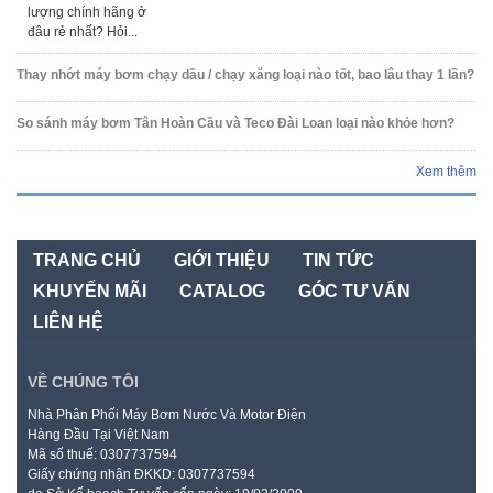
lượng chính hãng ở
đâu rẻ nhất? Hỏi...
Thay nhớt máy bơm chạy dầu / chạy xăng loại nào tốt, bao lâu thay 1 lần?
So sánh máy bơm Tân Hoàn Cầu và Teco Đài Loan loại nào khỏe hơn?
Xem thêm
TRANG CHỦ
GIỚI THIỆU
TIN TỨC
KHUYẾN MÃI
CATALOG
GÓC TƯ VẤN
LIÊN HỆ
VỀ CHÚNG TÔI
Nhà Phân Phối Máy Bơm Nước Và Motor Điện
Hàng Đầu Tại Việt Nam
Mã số thuế: 0307737594
Giấy chứng nhận ĐKKD: 0307737594