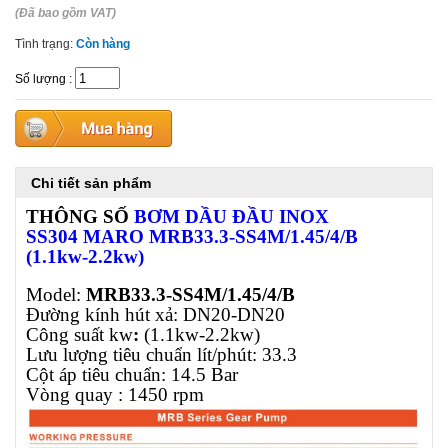
(Đã bao gồm VAT)
Tình trạng:
Còn hàng
Số lượng
:
Chi tiết sản phẩm
THÔNG SỐ
BƠM D
ẦU ĐẦU
INOX
SS304
MARO
MRB33.3-SS4M/1.45/4/B
(1.1kw-2.2kw)
Model:
MRB33.3-SS4M/1.45/4/B
Đường kính hút xả: DN20-DN20
Công suất kw
:
(1.1kw-2.2kw)
Lưu lượng tiêu chuẩn lít/phút: 33.3
Cột áp tiêu chuẩn: 14.5 Bar
Vòng quay : 1450 rpm