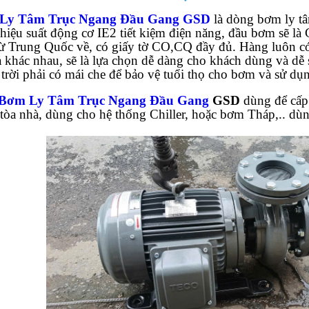
Ly Tâm Trục Ngang Đầu Gang GSD
là dòng bơm ly tâ
 hiệu suất động cơ IE2 tiết kiệm điện năng, đầu bơm sẽ 
ừ Trung Quốc về, có giấy tờ CO,CQ đầy đủ. Hàng luôn có
ả khác nhau, sẽ là lựa chọn dễ dàng cho khách dùng và d
 trời phải có mái che để bảo vệ tuổi thọ cho bơm và sử d
Bơm Ly Tâm Trục Ngang Đầu Gang
GSD
dùng để cấp
, tòa nhà, dùng cho hệ thống Chiller, hoặc bơm Tháp,.. dùn