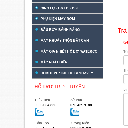
BÌNH LỌC CÁT HỒ BƠI
PHỤ KIỆN MÁY BƠM
Trả 
ĐẦU BƠM BÁNH RĂNG
MÁY KHUẤY TRỘN ĐẶT CẠN
Gử
MÁY GIA NHIỆT HỒ BƠI WATERCO
Tê
MÁY PHÁT ĐIỆN
Th
ROBOT VỆ SINH HỒ BƠI DAVEY
HỖ TRỢ
TRỰC TUYẾN
Bì
Thủy Tiên
Sở Vân
0908 034 836
076.435.9188
Cẩm Thơ
Xương Kiên