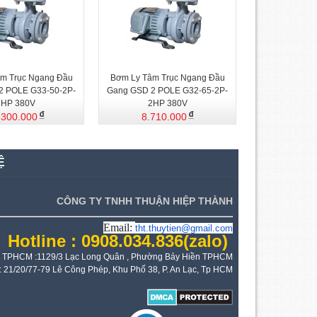
m Trục Ngang Đầu
Bơm Ly Tâm Trục Ngang Đầu
2 POLE G33-50-2P-
Gang GSD 2 POLE G32-65-2P-
3HP 380V
2HP 380V
.300.000
8.710.000
Ệ
CÔNG TY TNHH THUẬN HIỆP THÀNH
Email:
tht.thuytien@gmail.com
Hotline : 0908.034.836
(zalo)
 TPHCM :1129/3 Lạc Long Quân , Phường Bảy Hiền TPHCM
: 21/20/77-79 Lê Công Phép, Khu Phố 38, P. An Lạc, Tp HCM