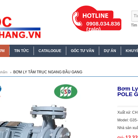
0908.034.836
Tìm 
(zalo)
ƠM
TIN TỨC
CATALOGUE
GÓC TƯ VẤN
DỰ ÁN
KHUYẾ
BƠM LY TÂM TRỤC NGANG ĐẦU GANG
phẩm
Bơm Ly
POLE G
Xuất xứ: C
Model: G35
Nhà sản xuấ
13.3