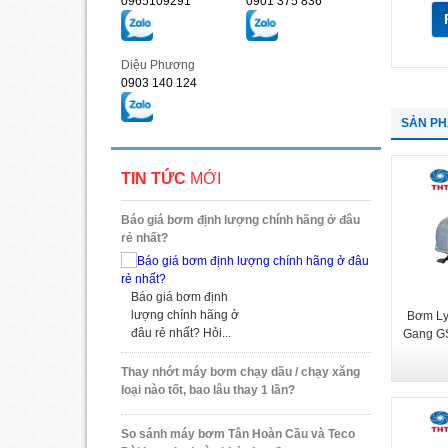
0965109291
0901 375 836
Diệu Phương
0903 140 124
SẢN P
TIN TỨC
MỚI
Báo giá bơm định lượng chính hãng ở đâu
rẻ nhất?
Báo giá bơm định
lượng chính hãng ở
Bơm Ly
đâu rẻ nhất? Hỏi...
Gang G
Thay nhớt máy bơm chạy dầu / chạy xăng
loại nào tốt, bao lâu thay 1 lần?
So sánh máy bơm Tân Hoàn Cầu và Teco