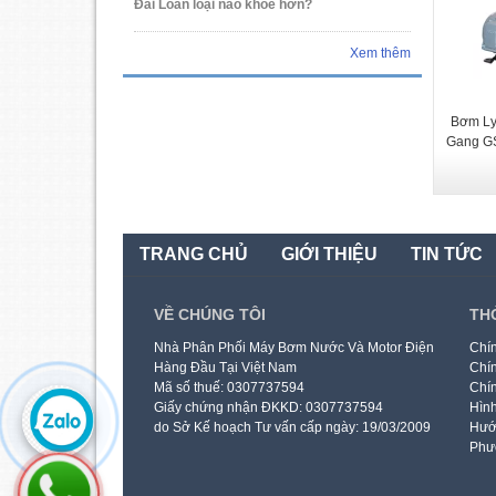
Đài Loan loại nào khỏe hơn?
Xem thêm
Bơm Ly
Gang G
TRANG CHỦ
GIỚI THIỆU
TIN TỨC
VỀ CHÚNG TÔI
TH
Nhà Phân Phối Máy Bơm Nước Và Motor Điện
Chín
Hàng Đầu Tại Việt Nam
Chín
Mã số thuế: 0307737594
Chín
Giấy chứng nhận ĐKKD: 0307737594
Hình
do Sở Kế hoạch Tư vấn cấp ngày: 19/03/2009
Hướ
Phư