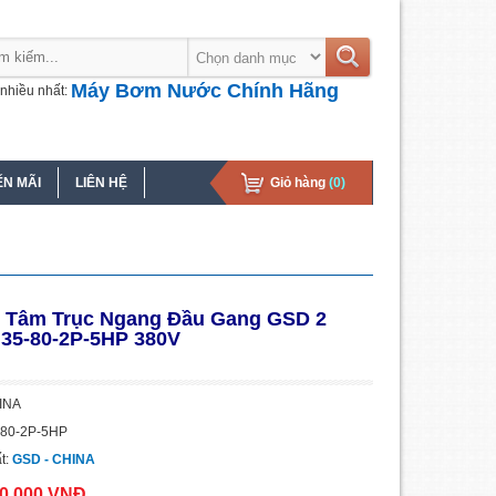
Máy Bơm Nước Chính Hãng
nhiều nhất:
N MÃI
LIÊN HỆ
Giỏ hàng
(0)
 Tâm Trục Ngang Đầu Gang GSD 2
35-80-2P-5HP 380V
HINA
-80-2P-5HP
t:
GSD - CHINA
20.000 VNĐ