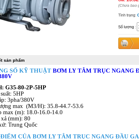
Giá:
(Chưa bao 
Tình trạng:
Số lượng
:
iết sản phẩm
NG SỐ KỸ THUẬT
BƠM LY TÂM TRỤC NGANG ĐẦ
380V
l:
G35-80-2P-5HP
suất: 5HP
áp: 3pha/380V
ượng max (M3/H): 35.8-44.7-53.6
p max (m): 18.0-16.0-14.0
xả (mm): 80
xứ: Trung Quốc
 ĐIỂM CỦA BƠM LY TÂM TRỤC NGANG ĐẦU GA