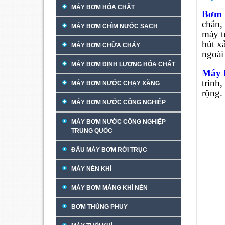
MÁY BƠM HÓA CHẤT
Bơm 
chắn,
MÁY BƠM CHÌM NƯỚC SẠCH
máy t
hút x
MÁY BƠM CHỮA CHÁY
ngoài
MÁY BƠM ĐỊNH LƯỢNG HÓA CHẤT
Máy
trình
MÁY BƠM NƯỚC CHẠY XĂNG
rộng.
MÁY BƠM NƯỚC CÔNG NGHIỆP
MÁY BƠM NƯỚC CÔNG NGHIỆP
TRUNG QUỐC
ĐẦU MÁY BƠM RỜI TRỤC
MÁY NÉN KHÍ
MÁY BƠM MÀNG KHÍ NÉN
BƠM THÙNG PHUY