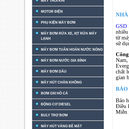
MÁY THỔI KHÍ
MOTOR ĐIỆN
NHÀ
PHỤ KIỆN MÁY BƠM
GSD
nhiều
MÁY BƠM RỬA XE, XỊT RỬA MÁY
từ má
LẠNH
sử dụ
MÁY BƠM TUẦN HOÀN NƯỚC NÓNG
Công
Nam, 
MÁY BƠM NƯỚC GIA ĐÌNH
Everg
chất 
MÁY BƠM DẦU
gian 
MÁY HÚT CHÂN KHÔNG
BẢO
BƠM OXI HỒ CÁ
Bảo h
ĐỘNG CƠ DIESEL
Điều 
Miễn 
BULY TRỢ BƠM
MÁY HÚT VÁNG BỀ MẶT