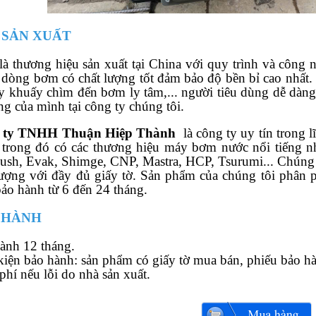
 SẢN XUẤT
là thương hiệu sản xuất tại China với quy trình và công 
 dòng bơm có chất lượng tốt đảm bảo độ bền bỉ cao nhất
y khuấy chìm đến bơm ly tâm,... người tiêu dùng dễ dàn
ng của mình tại công ty chúng tôi.
 ty TNHH Thuận Hiệp Thành
là công ty uy tín trong 
trong đó có các thương hiệu máy bơm nước nổi tiếng nh
ush, Evak, Shimge, CNP, Mastra, HCP, Tsurumi... Chúng
lượng với đầy đủ giấy tờ. Sản phẩm của chúng tôi phân 
bảo hành từ 6 đến 24 tháng.
 HÀNH
ành 12 tháng.
kiện bảo hành: sản phẩm có giấy tờ mua bán, phiếu bảo hà
phí nếu lỗi do nhà sản xuất.