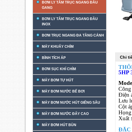
BƠM LY TÂM TRỤC NGANG ĐẦU
GANG
BƠM LY TÂM TRỤC NGANG ĐẦU
INOX
BƠM TRỤC NGANG ĐA TẦNG CÁNH
MÁY KHUẤY CHÌM
Chi t
BÌNH TÍCH ÁP
THÔ
BƠM SỤC KHÍ CHÌM
5HP 
MÁY BƠM TỰ HÚT
Mode
Công 
MÁY BƠM NƯỚC BỂ BƠI
Điện 
Lưu l
MÁY BƠM NƯỚC HÚT GIẾNG SÂU
Cột á
Họng 
MÁY BƠM NƯỚC ĐẨY CAO
Xuất 
MÁY BƠM HÚT BÙN
ĐẶC