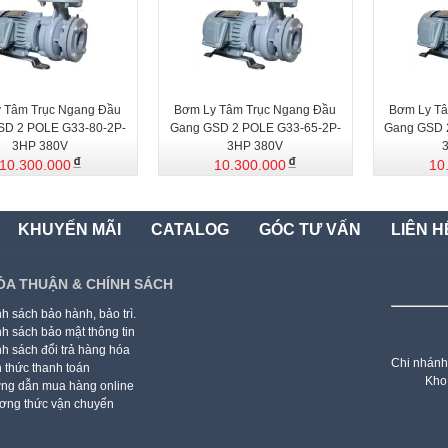
 Tâm Trục Ngang Đầu
Bơm Ly Tâm Trục Ngang Đầu
Bơm Ly Tâ
SD 2 POLE G33-80-2P-
Gang GSD 2 POLE G33-65-2P-
Gang GSD 
3HP 380V
3HP 380V
10.300.000
10.300.000
10
KHUYẾN MÃI
CATALOG
GÓC TƯ VẤN
LIÊN H
ỎA THUẬN & CHÍNH SÁCH
h sách bảo hành, bảo trì.
h sách bảo mật thông tin
h sách đổi trả hàng hóa
Chi nhánh
 thức thanh toán
Kho
ng dẫn mua hàng online
ơng thức vận chuyển