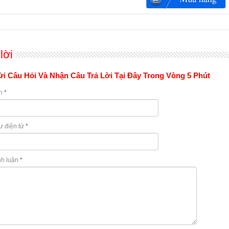
lời
i Câu Hỏi Và Nhận Câu Trả Lời Tại Đây Trong Vòng 5 Phút
n
*
ư điện tử
*
nh luận
*