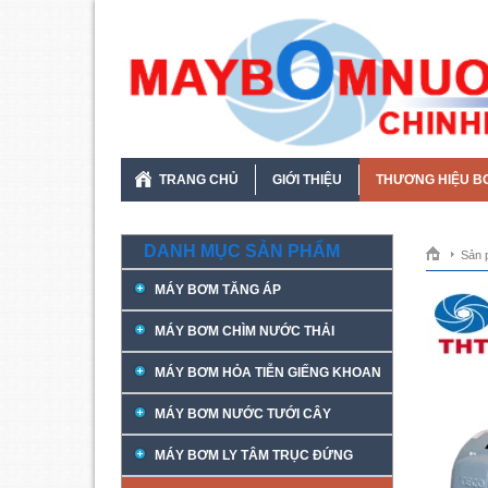
TRANG CHỦ
GIỚI THIỆU
THƯƠNG HIỆU B
DANH MỤC SẢN PHẨM
Sản 
MÁY BƠM TĂNG ÁP
MÁY BƠM CHÌM NƯỚC THẢI
MÁY BƠM HỎA TIỄN GIẾNG KHOAN
MÁY BƠM NƯỚC TƯỚI CÂY
MÁY BƠM LY TÂM TRỤC ĐỨNG