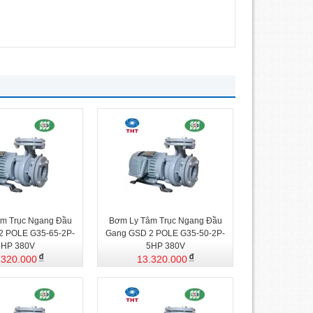
m Trục Ngang Đầu
Bơm Ly Tâm Trục Ngang Đầu
2 POLE G35-65-2P-
Gang GSD 2 POLE G35-50-2P-
5HP 380V
5HP 380V
.320.000
13.320.000