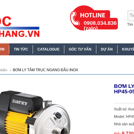
0908.034.836
Tìm 
(zalo)
ƠM
TIN TỨC
CATALOGUE
GÓC TƯ VẤN
DỰ ÁN
KHUYẾ
BƠM LY TÂM TRỤC NGANG ĐẦU INOX
phẩm
BƠM LY
HP45-05
Xuất xứ: Aus
Model: HP4
Nhà sản xuấ
9.73