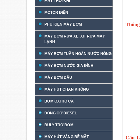
MÁY THỔI KHÍ
MOTOR ĐIỆN
Thông
PHỤ KIỆN MÁY BƠM
MÁY BƠM RỬA XE, XỊT RỬA MÁY
LẠNH
MÁY BƠM TUẦN HOÀN NƯỚC NÓNG
MÁY BƠM NƯỚC GIA ĐÌNH
MÁY BƠM DẦU
MÁY HÚT CHÂN KHÔNG
BƠM OXI HỒ CÁ
ĐỘNG CƠ DIESEL
BULY TRỢ BƠM
MÁY HÚT VÁNG BỀ MẶT
Cấu T