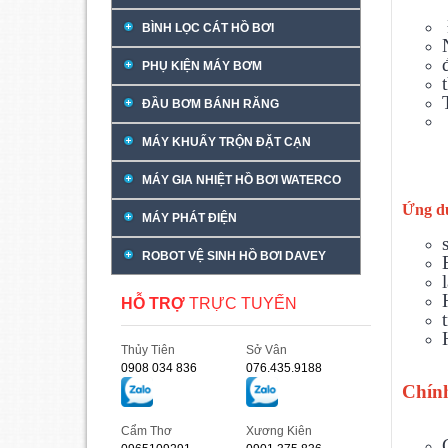
BÌNH LỌC CÁT HỒ BƠI
PHỤ KIỆN MÁY BƠM
ĐẦU BƠM BÁNH RĂNG
MÁY KHUẤY TRỘN ĐẶT CẠN
MÁY GIA NHIỆT HỒ BƠI WATERCO
Ứng d
MÁY PHÁT ĐIỆN
ROBOT VỆ SINH HỒ BƠI DAVEY
HỖ TRỢ
TRỰC TUYẾN
Thủy Tiên
Sở Vân
0908 034 836
076.435.9188
C
hín
Cẩm Thơ
Xương Kiên