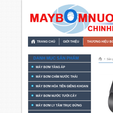
TRANG CHỦ
GIỚI THIỆU
THƯƠNG HIỆU B
DANH MỤC SẢN PHẨM
Sản 
MÁY BƠM TĂNG ÁP
MÁY BƠM CHÌM NƯỚC THẢI
MÁY BƠM HỎA TIỄN GIẾNG KHOAN
MÁY BƠM NƯỚC TƯỚI CÂY
MÁY BƠM LY TÂM TRỤC ĐỨNG