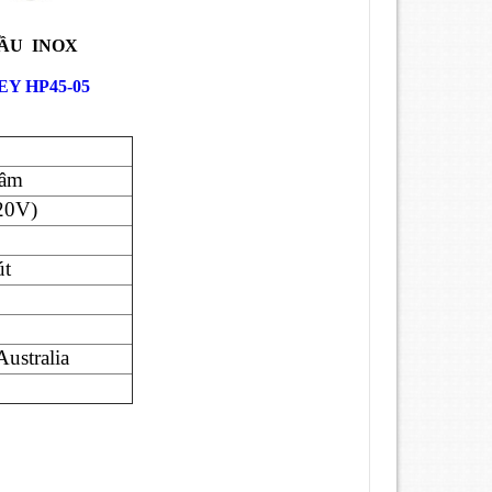
ẦU INOX
Y HP45-05
5
tâm
20V)
út
Australia