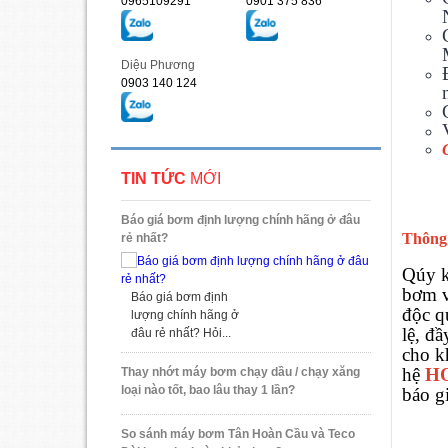
0965109291
0901 375 836
Diệu Phương
0903 140 124
TIN TỨC
MỚI
Báo giá bơm định lượng chính hãng ở đâu
Thông
rẻ nhất?
Qúy k
bơm v
Báo giá bơm định
độc q
lượng chính hãng ở
lệ, đ
đâu rẻ nhất? Hỏi...
cho k
hệ
H
Thay nhớt máy bơm chạy dầu / chạy xăng
loại nào tốt, bao lâu thay 1 lần?
báo g
So sánh máy bơm Tân Hoàn Cầu và Teco