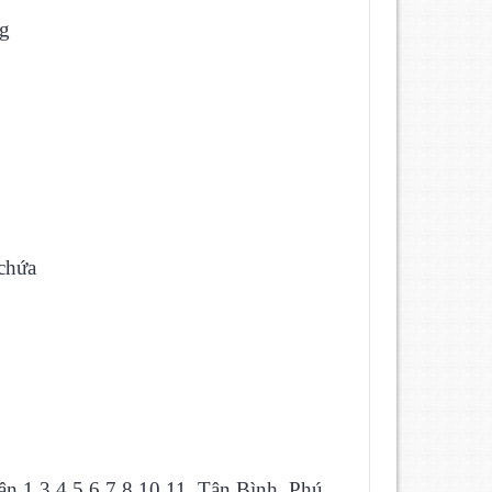
ng
n chứa
 1,3,4,5,6,7,8,10,11, Tân Bình, Phú