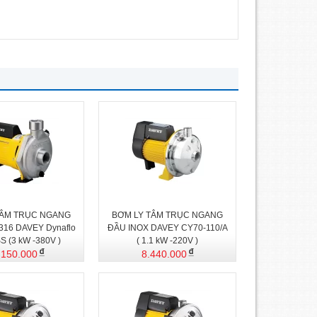
TÂM TRỤC NGANG
BƠM LY TÂM TRỤC NGANG
316 DAVEY Dynaflo
ĐẦU INOX DAVEY CY70-110/A
S (3 kW -380V )
( 1.1 kW -220V )
.150.000
8.440.000