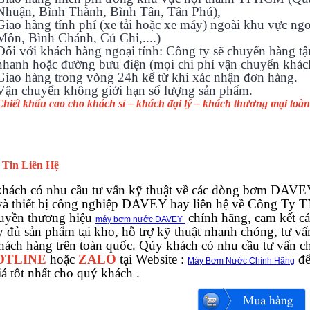
Nhuận, Bình Thành, Bình Tân, Tân Phú),
Giao hàng tính phí (xe tải hoặc xe máy) ngoài khu vực n
Môn, Bình Chánh, Củ Chi,....)
Đối với khách hàng ngoại tỉnh: Công ty sẽ chuyển hàng tậ
nhanh hoặc đường bưu điện (mọi chi phí vận chuyển khách
Giao hàng trong vòng 24h kể từ khi xác nhận đơn hàng.
Vận chuyển không giới hạn số lượng sản phẩm.
Chiết khấu cao cho khách sỉ – khách đại lý – khách thương mại toàn
 Tin Liên Hệ
hách có nhu cầu tư vấn kỹ thuật về các dòng bơm
DAVE
à thiết bị công nghiệp DAVEY hay liên hệ về Công Ty
uyền thương hiệu
chính hãng, cam kết c
máy bơm nước DAVEY
ầy đủ sản phẩm tại kho, hỗ trợ kỹ thuật nhanh chóng, tư v
hách hàng trên toàn quốc. Qúy khách có nhu cầu tư vấn chi
OTLINE
hoặc
ZALO
tại Website :
để
Máy Bơm Nước Chính Hãng
iá tốt nhất cho quý khách .