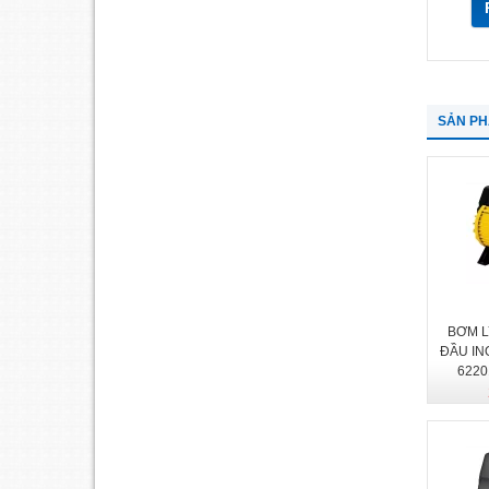
SẢN P
BƠM L
ĐẦU IN
6220