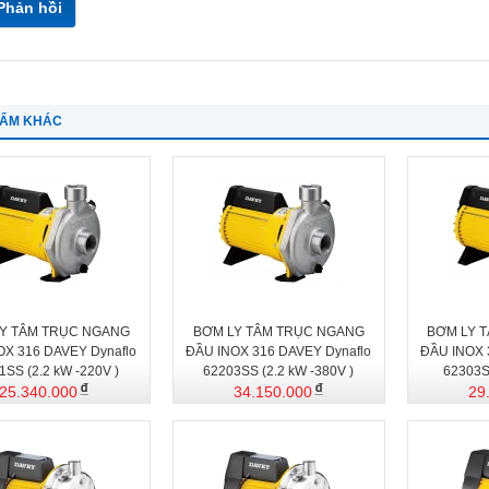
Phản hồi
HẨM KHÁC
Y TÂM TRỤC NGANG
BƠM LY TÂM TRỤC NGANG
BƠM LY 
OX 316 DAVEY Dynaflo
ĐẦU INOX 316 DAVEY Dynaflo
ĐẦU INOX 
1SS (2.2 kW -220V )
62203SS (2.2 kW -380V )
62303S
25.340.000
34.150.000
29