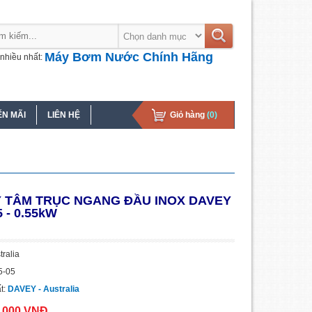
Máy Bơm Nước Chính Hãng
nhiều nhất:
N MÃI
LIÊN HỆ
Giỏ hàng
(0)
 TÂM TRỤC NGANG ĐẦU INOX DAVEY
 - 0.55kW
tralia
5-05
t:
DAVEY - Australia
0.000 VNĐ