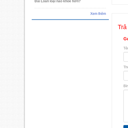
Đài Loan loại nào khỏe hơn?
Xem thêm
Trả 
Gử
Tê
Th
Bì