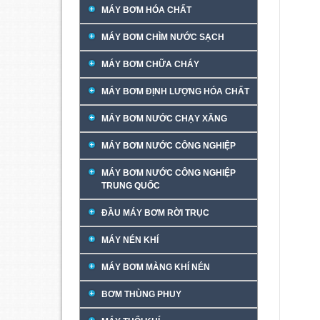
MÁY BƠM HÓA CHẤT
MÁY BƠM CHÌM NƯỚC SẠCH
MÁY BƠM CHỮA CHÁY
MÁY BƠM ĐỊNH LƯỢNG HÓA CHẤT
MÁY BƠM NƯỚC CHẠY XĂNG
MÁY BƠM NƯỚC CÔNG NGHIỆP
MÁY BƠM NƯỚC CÔNG NGHIỆP
TRUNG QUỐC
ĐẦU MÁY BƠM RỜI TRỤC
MÁY NÉN KHÍ
MÁY BƠM MÀNG KHÍ NÉN
BƠM THÙNG PHUY