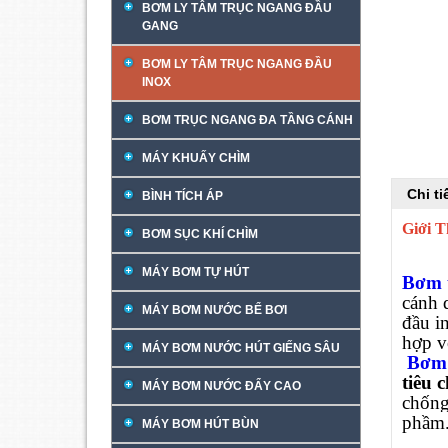
BƠM LY TÂM TRỤC NGANG ĐẦU
GANG
BƠM LY TÂM TRỤC NGANG ĐẦU
INOX
BƠM TRỤC NGANG ĐA TẦNG CÁNH
MÁY KHUẤY CHÌM
Chi t
BÌNH TÍCH ÁP
Giới
BƠM SỤC KHÍ CHÌM
MÁY BƠM TỰ HÚT
Bơm 
cánh 
MÁY BƠM NƯỚC BỂ BƠI
đầu i
hợp v
MÁY BƠM NƯỚC HÚT GIẾNG SÂU
Bơm 
tiêu
MÁY BƠM NƯỚC ĐẨY CAO
chống
phầm
MÁY BƠM HÚT BÙN