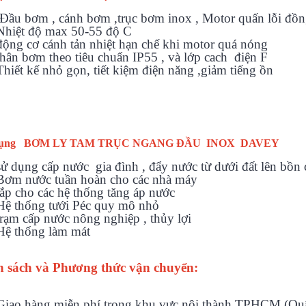
Đầu bơm , cánh bơm ,trục bơm inox , Motor quấn lỗi đồ
Nhiệt độ max 50-55 độ C
động cơ cánh tản nhiệt hạn chế khi motor quá nóng
thân bơm theo tiêu chuẩn IP55 , và lớp cach điện F
Thiết kế nhỏ gọn, tiết kiệm điện năng ,giảm tiếng ồn
ụng
BƠM LY TAM TRỤC NGANG ĐẦU INOX DAVEY
sử dụng cấp nước gia đình , đẩy nước từ dưới đất lên bồ
Bơm nước tuần hoàn cho các nhà máy
lắp cho các hệ thống tăng áp nước
Hệ thống tưới Péc quy mô nhỏ
trạm cấp nước nông nghiệp , thủy lợi
Hệ thống làm mát
h sách và Phương thức vận chuyển:
Giao hàng miễn phí trong khu vực nội thành TPHCM (Quận