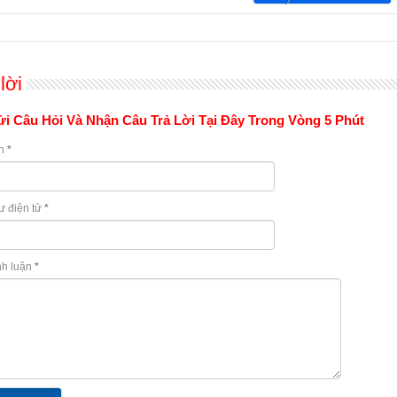
lời
i Câu Hỏi Và Nhận Câu Trả Lời Tại Đây Trong Vòng 5 Phút
n
*
ư điện tử
*
nh luận
*