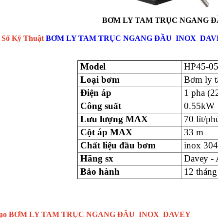
BƠM LY TAM TRỤC NGANG Đ
 Số Kỹ Thuật
BƠM LY TAM TRỤC NGANG ĐẦU INOX DAVE
Model
HP45-0
Loại bơm
Bơm ly 
Điện áp
1 pha (2
Công suất
0.55kW
Lưu lượng MAX
70 lít/ph
Cột áp MAX
33 m
Chất liệu đầu bơm
inox 304
Hãng sx
Davey - 
Bảo hành
12 tháng
ạo
BƠM LY TAM TRỤC NGANG ĐẦU INOX DAVEY