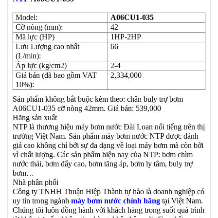
Model:
A06CU1-035
Cỡ nòng (mm):
42
Mã lực (HP)
1HP-2HP
Lưu Lượng cao nhất
66
(L/min):
Áp lực (kg/cm2)
2-4
Giá bán (đã bao gồm VAT
2,334,000
10%):
Sản phẩm không bắt buộc kèm theo: chân buly trợ bơm
A06CU1-035 cỡ nòng 42mm. Giá bán: 539,000
Hãng sản xuất
NTP là thương hiệu máy bơm nước Đài Loan nổi tiếng trên thị
trường Việt Nam. Sản phẩm máy bơm nước NTP được đánh
giá cao không chỉ bởi sự đa dạng về loại máy bơm mà còn bởi
vì chất lượng. Các sản phẩm hiện nay của NTP: bơm chìm
nước thải, bơm đẩy cao, bơm tăng áp, bơm ly tâm, buly trợ
bơm…
Nhà phân phối
Công ty TNHH Thuận Hiệp Thành tự hào là doanh nghiệp có
uy tín trong ngành
máy bơm nước chính hãng
tại Việt Nam.
Chúng tôi luôn đồng hành với khách hàng trong suốt quá trình