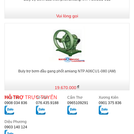
Vui lòng gọi
Buly trợ bơm đầu gang phốt amiang NTP A06CU1-080 (AM)
19.670.000
HỖ TRỢ
TRỰC TUYẾN
Thủy Tiên
Sở Vân
Cẩm Thơ
Xương Kiên
0908 034 836
076.435.9188
0965109291
0901 375 836
Diệu Phương
0903 140 124