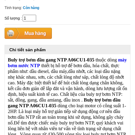
Tình trạng:
Còn hàng
Số lượng
:
Chi tiết sản phẩm
Buly trợ bơm đầu gang NTP A06CU1-035
thuộc dòng
máy
bơm nước NTP
thiết bị hỗ trợ để bơm dầu, hóa chất, thực
phẩm như: dầu diesel, dầu máy,dầu nhớt, các loại dầu nặng
nhẹ khác nhau, sơn, các chất lỏng như sáp, chất lỏng độ nhớt
cao. Máy đặc biệt thiết kế để hút chất lỏng dạng chân không,
kết cấu đơn giản dễ lắp đăt và vận hành, dòng lưu lượng rất ổn
định, hiệu suất kinh tế cao. Chất liệu của buly trợ bơm NTP:
sắt, đồng, gang, đầu amiang, đầu inox .
Buly trợ bơm đầu
gang NTP A06CU1-035
dùng cho loại motor có công suất 1-
2HP. Là loại máy hỗ trợ gián tiếp sử dụng động cơ nên đầu
bơm dầu NTP rất an toàn trong khi sử dụng, không gây cháy
nổ.Để tìm được chiếc máy buly trợ bơm NTP, quý khách vui
lòng liên hệ với nhân viên tư vấn về tình trạng sử dụng chất
lỏng.. Vòng quay từ 430-500 vòng tùy loại buly trợ bơm NTP