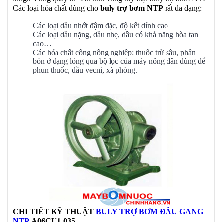
Các loại hóa chất dùng cho
buly trợ bơm NTP
rất đa dạng:
Các loại dầu nhớt đậm đặc, độ kết dính cao
Các loại dầu nặng, dầu nhẹ, dầu có khả năng hòa tan
cao…
Các hóa chất công nông nghiệp: thuốc trừ sâu, phân
bón ở dạng lỏng qua bộ lọc của máy nông dân dùng để
phun thuốc, dầu vecni, xà phòng.
CHI TIẾT KỸ THUẬT
BULY TRỢ BƠM ĐẦU GANG
NTP
A06CU1-035