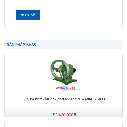
Phản hồi
SẢN PHẨM KHÁC
Buly trợ bơm đầu inox phốt amiang NTP A06CS1-080
156.420.000