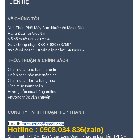
LIÊN HỆ
VỀ CHÚNG TÔI
Nhà Phân Phối Máy Bơm Nước Và Motor Điện
Hàng Đầu Tại Việt Nam
Mã số thuế: 0307737594
Giấy chứng nhận ĐKKD: 0307737594
do Sở Kế hoạch Tư vấn cấp ngày: 19/03/2009
THỎA THUẬN & CHÍNH SÁCH
Chính sách bảo hành, bảo trì.
Chính sách bảo mật thông tin
Chính sách đổi trả hàng hóa
Hình thức thanh toán
Hướng dẫn mua hàng online
Phương thức vận chuyển
CÔNG TY TNHH THUẬN HIỆP THÀNH
Email:
tht.thuytien@gmail.com
Hotline : 0908.034.836
(zalo)
Chi nhánh TPHCM :1129/3 Lạc Long Quân , Phường Bảy Hiền TPHCM