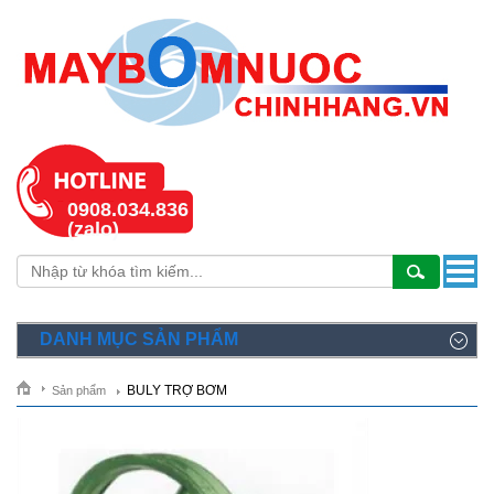
0908.034.836
(zalo)
DANH MỤC SẢN PHẨM
BULY TRỢ BƠM
Sản phẩm