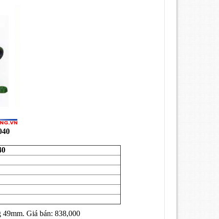
040
40
g 49mm. Giá bán: 838,000