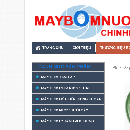
TRANG CHỦ
GIỚI THIỆU
THƯƠNG HIỆU B
DANH MỤC SẢN PHẨM
Sản 
MÁY BƠM TĂNG ÁP
MÁY BƠM CHÌM NƯỚC THẢI
MÁY BƠM HỎA TIỄN GIẾNG KHOAN
MÁY BƠM NƯỚC TƯỚI CÂY
MÁY BƠM LY TÂM TRỤC ĐỨNG