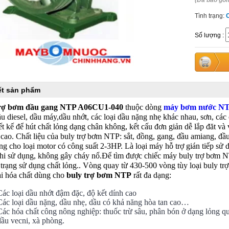
(Đã bao gồ
Tình trạng:
Số lượng
:
iết sản phẩm
trợ bơm đầu gang NTP A06CU1-040
thuộc dòng
máy bơm nước N
u diesel, dầu máy,dầu nhớt, các loại dầu nặng nhẹ khác nhau, sơn, các
iết kế để hút chất lỏng dạng chân không, kết cấu đơn giản dễ lắp đăt và
 cao. Chất liệu của buly trợ bơm NTP: sắt, đồng, gang, đầu amiang, đầ
g cho loại motor có công suất 2-3HP. Là loại máy hỗ trợ gián tiếp sử
khi sử dụng, không gây cháy nổ.Để tìm được chiếc máy buly trợ bơm NT
h trạng sử dụng chất lỏng.. Vòng quay từ 430-500 vòng tùy loại buly 
ại hóa chất dùng cho
buly trợ bơm NTP
rất đa dạng:
Các loại dầu nhớt đậm đặc, độ kết dính cao
Các loại dầu nặng, dầu nhẹ, dầu có khả năng hòa tan cao…
Các hóa chất công nông nghiệp: thuốc trừ sâu, phân bón ở dạng lỏng q
dầu vecni, xà phòng.