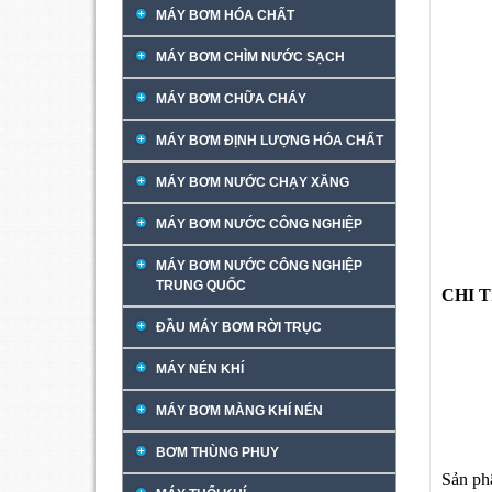
MÁY BƠM HÓA CHẤT
MÁY BƠM CHÌM NƯỚC SẠCH
MÁY BƠM CHỮA CHÁY
MÁY BƠM ĐỊNH LƯỢNG HÓA CHẤT
MÁY BƠM NƯỚC CHẠY XĂNG
MÁY BƠM NƯỚC CÔNG NGHIỆP
MÁY BƠM NƯỚC CÔNG NGHIỆP
TRUNG QUỐC
CHI 
ĐẦU MÁY BƠM RỜI TRỤC
MÁY NÉN KHÍ
MÁY BƠM MÀNG KHÍ NÉN
BƠM THÙNG PHUY
Sản ph