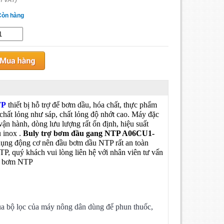
m VAT)
Còn hàng
TP
thiết bị hỗ trợ để bơm dầu, hóa chất, thực phẩm
 chất lỏng như sáp, chất lỏng độ nhớt cao. Máy đặc
 vận hành, dòng lưu lượng rất ổn định, hiệu suất
u inox .
Buly trợ bơm đầu gang NTP A06CU1-
 dụng động cơ nên đầu bơm dầu NTP rất an toàn
P, quý khách vui lòng liên hệ với nhân viên tư vấn
trợ bơm NTP
ua bộ lọc của máy nông dân dùng để phun thuốc,