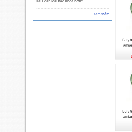
Đài Loan loại nào khỏe hơn?
Xem thêm
Buly 
amia
Buly 
amia