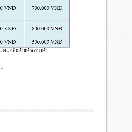
NE để biết thêm chi tiết
g…