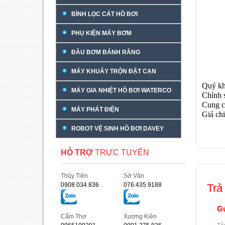
BÌNH LỌC CÁT HỒ BƠI
PHỤ KIỆN MÁY BƠM
ĐẦU BƠM BÁNH RĂNG
MÁY KHUẤY TRỘN ĐẶT CẠN
Quý kh
MÁY GIA NHIỆT HỒ BƠI WATERCO
Chính 
Cung c
MÁY PHÁT ĐIỆN
Giá chi
ROBOT VỆ SINH HỒ BƠI DAVEY
HỖ TRỢ
TRỰC TUYẾN
Thủy Tiên
Sở Vân
0908 034 836
076.435.9188
Trả 
Gử
Cẩm Thơ
Xương Kiên