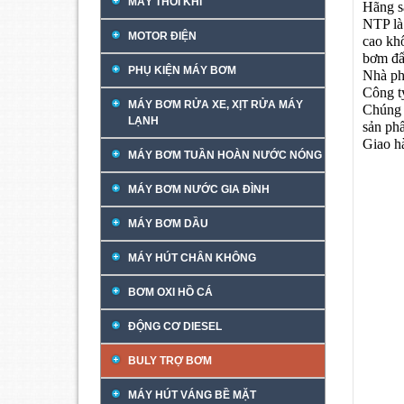
MÁY THỔI KHÍ
Hãng s
NTP là
MOTOR ĐIỆN
cao kh
bơm đẩ
PHỤ KIỆN MÁY BƠM
Nhà ph
Công t
MÁY BƠM RỬA XE, XỊT RỬA MÁY
Chúng 
LẠNH
sản ph
Giao h
MÁY BƠM TUẦN HOÀN NƯỚC NÓNG
MÁY BƠM NƯỚC GIA ĐÌNH
MÁY BƠM DẦU
MÁY HÚT CHÂN KHÔNG
BƠM OXI HỒ CÁ
ĐỘNG CƠ DIESEL
BULY TRỢ BƠM
MÁY HÚT VÁNG BỀ MẶT