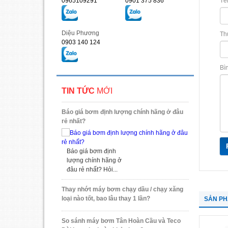
Tê
0965109291
0901 375 836
Diệu Phương
Th
0903 140 124
Bì
TIN TỨC
MỚI
Báo giá bơm định lượng chính hãng ở đâu
rẻ nhất?
Báo giá bơm định
lượng chính hãng ở
đâu rẻ nhất? Hỏi...
Thay nhớt máy bơm chạy dầu / chạy xăng
loại nào tốt, bao lâu thay 1 lần?
SẢN P
So sánh máy bơm Tân Hoàn Cầu và Teco