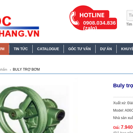
0908.034.836
Tìm 
(zalo)
ƠM
TIN TỨC
CATALOGUE
GÓC TƯ VẤN
DỰ ÁN
KHUYẾ
BULY TRỢ BƠM
phẩm
Buly t
Xuất xứ: Đà
Model: A06
Nhà sản xuấ
7.94
Giá: