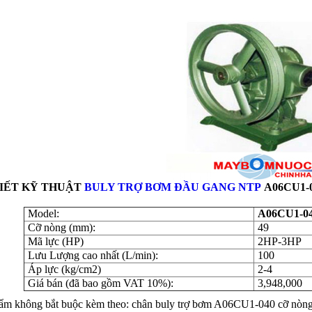
TIẾT KỸ THUẬT
BULY TRỢ BƠM ĐẦU GANG NTP
A06CU1-
Model:
A06CU1-0
Cỡ nòng (mm):
49
Mã lực (HP)
2HP-3HP
Lưu Lượng cao nhất (L/min):
100
Áp lực (kg/cm2)
2-4
Giá bán (đã bao gồm VAT 10%):
3,948,000
ẩm không bắt buộc kèm theo: chân buly trợ bơm A06CU1-040 cỡ nòn