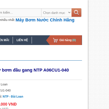
Máy Bơm Nước Chính Hãng
nhiều nhất:
N MÃI
LIÊN HỆ
Giỏ hàng
(0)
rợ bơm đầu gang NTP A06CU1-040
i Loan
CU1-040
t:
NTP - Đài Loan
0.000 VNĐ