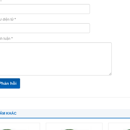
n
*
ư điện tử
*
nh luận
*
Phản hồi
HẨM KHÁC