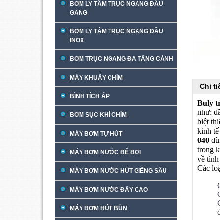
BƠM LY TÂM TRỤC NGANG ĐẦU
GANG
BƠM LY TÂM TRỤC NGANG ĐẦU
INOX
BƠM TRỤC NGANG ĐA TẦNG CÁNH
MÁY KHUẤY CHÌM
Chi t
BÌNH TÍCH ÁP
Buly 
như: dầ
BƠM SỤC KHÍ CHÌM
biệt th
kinh tế
MÁY BƠM TỰ HÚT
040
dùn
trong 
MÁY BƠM NƯỚC BỂ BƠI
về tìn
Các lo
MÁY BƠM NƯỚC HÚT GIẾNG SÂU
MÁY BƠM NƯỚC ĐẨY CAO
MÁY BƠM HÚT BÙN