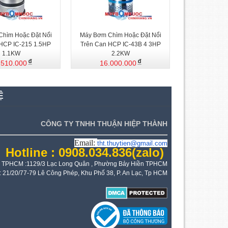
hìm Hoặc Đặt Nổi
Máy Bơm Chìm Hoặc Đặt Nổi
 HCP IC-215 1.5HP
Trên Can HCP IC-43B 4 3HP
1.1KW
2.2KW
.510.000
16.000.000
Ệ
CÔNG TY TNHH THUẬN HIỆP THÀNH
Email:
tht.thuytien@gmail.com
Hotline : 0908.034.836
(zalo)
 TPHCM :1129/3 Lạc Long Quân , Phường Bảy Hiền TPHCM
: 21/20/77-79 Lê Công Phép, Khu Phố 38, P. An Lạc, Tp HCM