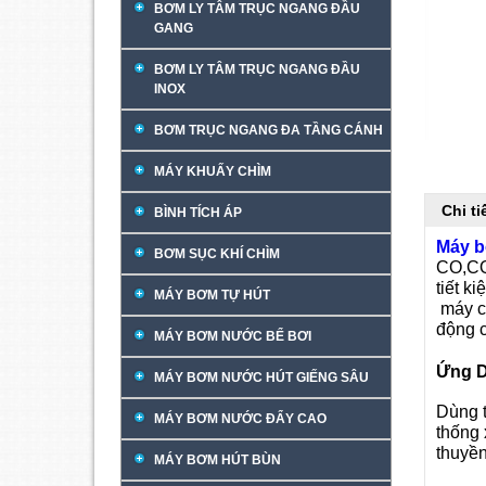
BƠM LY TÂM TRỤC NGANG ĐẦU
GANG
BƠM LY TÂM TRỤC NGANG ĐẦU
INOX
BƠM TRỤC NGANG ĐA TẦNG CÁNH
MÁY KHUẤY CHÌM
Chi t
BÌNH TÍCH ÁP
Máy 
BƠM SỤC KHÍ CHÌM
CO,CQ 
tiết k
MÁY BƠM TỰ HÚT
máy có
động c
MÁY BƠM NƯỚC BỂ BƠI
Ứng D
MÁY BƠM NƯỚC HÚT GIẾNG SÂU
Dùng 
MÁY BƠM NƯỚC ĐẨY CAO
thống 
thuyền
MÁY BƠM HÚT BÙN