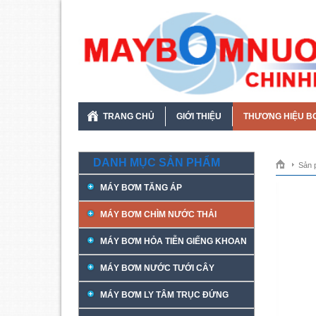
TRANG CHỦ
GIỚI THIỆU
THƯƠNG HIỆU B
DANH MỤC SẢN PHẨM
Sản 
MÁY BƠM TĂNG ÁP
MÁY BƠM CHÌM NƯỚC THẢI
MÁY BƠM HỎA TIỄN GIẾNG KHOAN
MÁY BƠM NƯỚC TƯỚI CÂY
MÁY BƠM LY TÂM TRỤC ĐỨNG