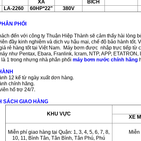
XÃ
BÍCH
LA-2260
60HP*22"
380V
PHÂN PHỐI
ách đến với công ty Thuận Hiệp Thành sẽ cảm thấy hài lòng bởi
iên đầy kinh nghiệm và dịch vụ hậu mại, chế độ bảo hành tốt
iá rẻ hàng tốt tại Việt Nam. Máy bơm được nhập trực tiếp từ c
máy như Pentax, Ebara, Franlink, Icram, NTP, APP, ETATRO
 là 1 trong nhựng nhà phân phối
máy bơm nước chính hãng
h
HÀNH
nh 12 kể từ ngày xuất dơn hàng.
ành chính hãng.
iên hổ trợ 24/7.
H SÁCH GIAO HÀNG
KHU VỰC
XE 
Miễn phí giao hàng tại Quận: 1, 3, 4, 5, 6, 7, 8,
Miễn 
10, 11, Bình Tân, Tân Bình, Tân Phú, Phú