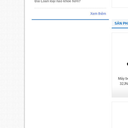
Đài Loan loại nào khỏe hơn?
Xem thêm
SẢN P
Máy b
32JN