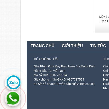
Máy Bơ
Trên 
TRANG CHỦ
GIỚI THIỆU
TIN TỨC
VỀ CHÚNG TÔI
TH
Nhà Phân Phối Máy Bơm Nước Và Motor Điện
Chín
Hàng Đầu Tại Việt Nam
Chín
Mã số thuế: 0307737594
Chín
Giấy chứng nhận ĐKKD: 0307737594
Hình
do Sở Kế hoạch Tư vấn cấp ngày: 19/03/2009
Hướ
Phư