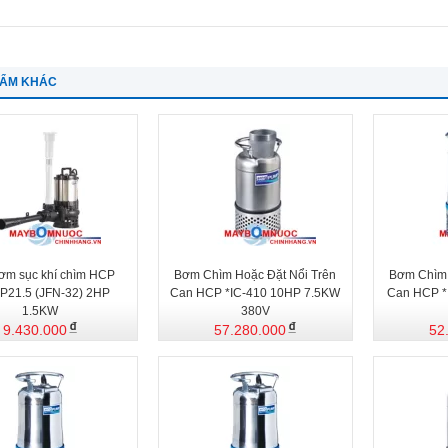
HẨM KHÁC
ơm sục khí chìm HCP
Bơm Chìm Hoặc Đặt Nổi Trên
Bơm Chìm 
P21.5 (JFN-32) 2HP
Can HCP *IC-410 10HP 7.5KW
Can HCP *
1.5KW
380V
9.430.000
57.280.000
52