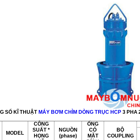
G SỐ KĨ THUẬT
MÁY BƠM CHÌM DÒNG TRỤC HCP
3 PHA 
CÔNG
ỐNG
SUẤT *
NGUỒN
CÓ
BỘ
MODEL
HỌNG
(phase)
MẶT
COUPLING