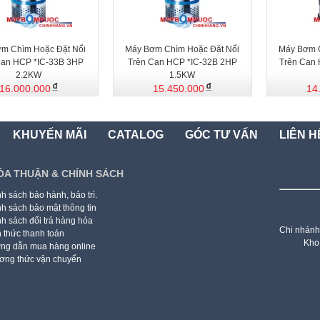
m Chìm Hoặc Đặt Nổi
Máy Bơm Chìm Hoặc Đặt Nổi
Máy Bơm C
Can HCP *IC-33B 3HP
Trên Can HCP *IC-32B 2HP
Trên Can
2.2KW
1.5KW
16.000.000
15.450.000
14
KHUYẾN MÃI
CATALOG
GÓC TƯ VẤN
LIÊN H
ỎA THUẬN & CHÍNH SÁCH
h sách bảo hành, bảo trì.
h sách bảo mật thông tin
h sách đổi trả hàng hóa
Chi nhánh
 thức thanh toán
Kho
ng dẫn mua hàng online
ơng thức vận chuyển