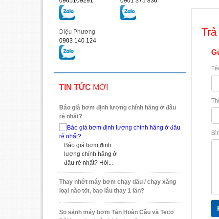
0965109291
0901 375 836
Trả 
Diệu Phương
0903 140 124
Gử
Tê
TIN TỨC
MỚI
Th
Báo giá bơm định lượng chính hãng ở đâu
rẻ nhất?
Bì
Báo giá bơm định
lượng chính hãng ở
đâu rẻ nhất? Hỏi...
Thay nhớt máy bơm chạy dầu / chạy xăng
loại nào tốt, bao lâu thay 1 lần?
So sánh máy bơm Tân Hoàn Cầu và Teco