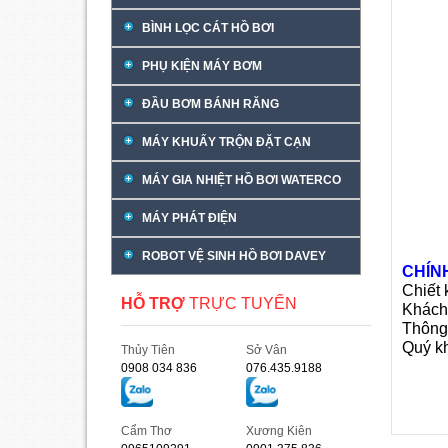
BÌNH LỌC CÁT HỒ BƠI
PHỤ KIỆN MÁY BƠM
ĐẦU BƠM BÁNH RĂNG
MÁY KHUẤY TRỘN ĐẶT CẠN
MÁY GIA NHIỆT HỒ BƠI WATERCO
MÁY PHÁT ĐIỆN
ROBOT VỆ SINH HỒ BƠI DAVEY
CHÍN
Chiết
HỖ TRỢ
TRỰC TUYẾN
Khách
Thông 
Quý kh
Thủy Tiên
Sở Vân
0908 034 836
076.435.9188
Cẩm Thơ
Xương Kiên