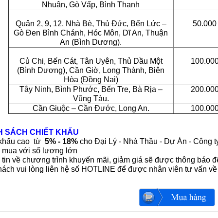
Nhuận, Gò Vấp, Bình Thạnh
Quận 2, 9, 12, Nhà Bè, Thủ Đức, Bến Lức –
50.00
Gò Đen Bình Chánh, Hóc Môn, Dĩ An, Thuận
An (Bình Dương).
Củ Chi, Bến Cát, Tân Uyên, Thủ Dầu Một
100.00
(Bình Dương), Cần Giờ, Long Thành, Biên
Hòa (Đồng Nai)
Tây Ninh, Bình Phước, Bến Tre, Bà Rịa –
200.00
Vũng Tàu.
Cần Giuộc – Cần Đước, Long An.
100.00
H SÁCH CHIẾT KHẤU
 khấu cao từ
5% - 18%
cho Đại Lý - Nhà Thầu - Dự Án - Công t
 mua với số lượng lớn
tin về chương trình khuyến mãi, giảm giá sẽ được thông báo 
ách vui lòng liên hệ số HOTLINE để được nhân viên tư vấn về 