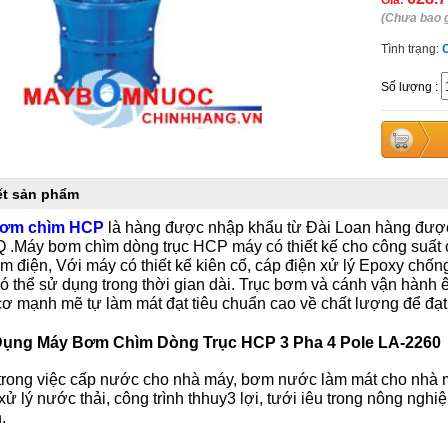
Giá:
(Chưa bao 
Tình trạng:
Số lượng
:
iết sản phẩm
bơm chìm HCP
là hàng được nhập khẩu từ Đài Loan hàng được
.Máy bơm chìm dòng trục HCP máy có thiết kế cho công suất c
iệm điện, Với máy có thiết kế kiên cố, cáp điện xử lý Epoxy chố
 thể sử dụng trong thời gian dài. Trục bơm và cánh vận hành êm 
ơ mạnh mẽ tự làm mát đạt tiêu chuẩn cao về chất lượng để đạt t
ụng Máy Bơm Chìm Dòng Trục HCP 3 Pha 4 Pole
LA-2260
trong việc cấp nước cho nhà máy, bơm nước làm mát cho nhà m
xử lý nước thải, công trình thhuy3 lợi, tưới iêu trong nông ng
.