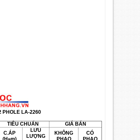
2 PHOLE
LA-2260
TIÊU CHUẨN
GIÁ BÁN
LƯU
C.ÁP
KHÔNG
CÓ
LƯỢNG
(H=m)
PHAO
PHAO