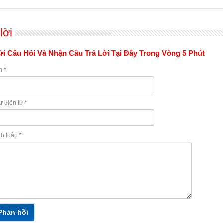
lời
i Câu Hỏi Và Nhận Câu Trả Lời Tại Đây Trong Vòng 5 Phút
n
*
ư điện tử
*
nh luận
*
Phản hồi