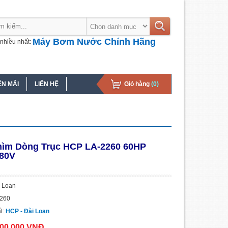
Máy Bơm Nước Chính Hãng
nhiều nhất:
N MÃI
LIÊN HỆ
Giỏ hàng
(0)
ìm Dòng Trục HCP LA-2260 60HP
80V
i Loan
2260
t:
HCP - Đài Loan
700.000 VNĐ