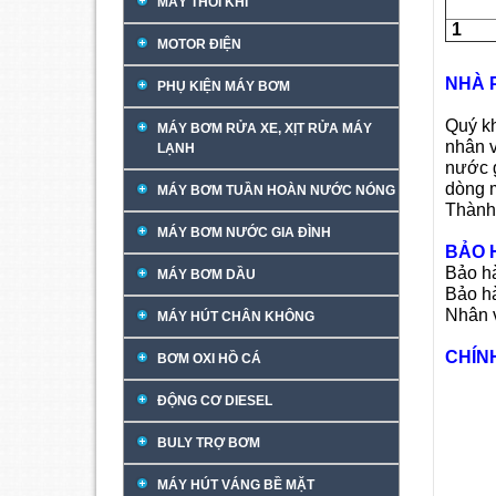
MÁY THỔI KHÍ
1
MOTOR ĐIỆN
NHÀ 
PHỤ KIỆN MÁY BƠM
Quý kh
MÁY BƠM RỬA XE, XỊT RỬA MÁY
nhân v
LẠNH
nước g
dòng 
MÁY BƠM TUẦN HOÀN NƯỚC NÓNG
Thành
MÁY BƠM NƯỚC GIA ĐÌNH
BẢO 
Bảo hà
MÁY BƠM DẦU
Bảo h
Nhân v
MÁY HÚT CHÂN KHÔNG
CHÍN
BƠM OXI HỒ CÁ
ĐỘNG CƠ DIESEL
BULY TRỢ BƠM
MÁY HÚT VÁNG BỀ MẶT