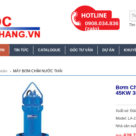
0908.034.836
Tìm 
(zalo)
ƠM
TIN TỨC
CATALOGUE
GÓC TƯ VẤN
DỰ ÁN
KHUYẾ
MÁY BƠM CHÌM NƯỚC THẢI
phẩm
Bơm Ch
45KW 3
Xuất xứ: Đà
Model: LA-
Nhà sản xuấ
628.