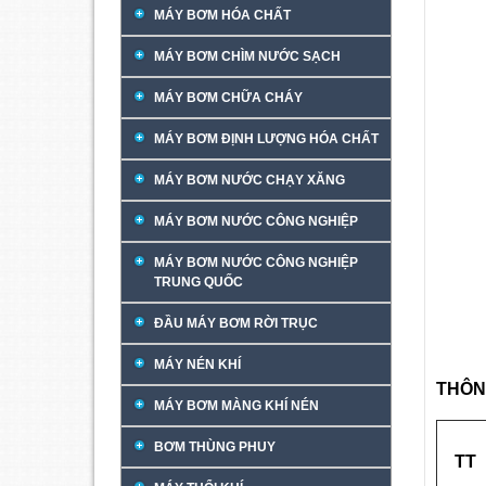
MÁY BƠM HÓA CHẤT
MÁY BƠM CHÌM NƯỚC SẠCH
MÁY BƠM CHỮA CHÁY
MÁY BƠM ĐỊNH LƯỢNG HÓA CHẤT
MÁY BƠM NƯỚC CHẠY XĂNG
MÁY BƠM NƯỚC CÔNG NGHIỆP
MÁY BƠM NƯỚC CÔNG NGHIỆP
TRUNG QUỐC
ĐẦU MÁY BƠM RỜI TRỤC
MÁY NÉN KHÍ
THÔN
MÁY BƠM MÀNG KHÍ NÉN
BƠM THÙNG PHUY
TT