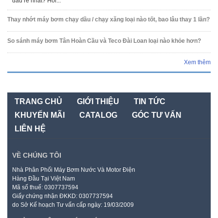
đâu rẻ nhất? Hỏi...
Thay nhớt máy bơm chạy dầu / chạy xăng loại nào tốt, bao lâu thay 1 lần?
So sánh máy bơm Tân Hoàn Cầu và Teco Đài Loan loại nào khỏe hơn?
Xem thêm
TRANG CHỦ
GIỚI THIỆU
TIN TỨC
KHUYẾN MÃI
CATALOG
GÓC TƯ VẤN
LIÊN HỆ
VỀ CHÚNG TÔI
Nhà Phân Phối Máy Bơm Nước Và Motor Điện
Hàng Đầu Tại Việt Nam
Mã số thuế: 0307737594
Giấy chứng nhận ĐKKD: 0307737594
do Sở Kế hoạch Tư vấn cấp ngày: 19/03/2009