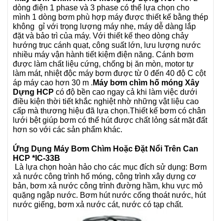
dòng điện 1 phase và 3 phase có thể lựa chọn cho
mình 1 dòng bơm phù hợp máy được thiết kế bằng thép
không gỉ với trọng lượng máy nhẹ, máy dễ dàng lắp
đặt và bảo trì của máy. Với thiết kế theo dòng chảy
hướng trục cánh quạt, công suất lớn, lưu lượng nước
nhiều máy vận hành tiết kiệm điện năng. Cánh bơm
được làm chất liệu cứng, chống bị ăn mòn, motor tự
làm mát, nhiệt độc máy bơm được từ 0 đến 40 độ C cột
áp máy cao hơn 30 m .
Máy bơm chìm hố móng Xây
Dựng HCP
có độ bền cao ngay cả khi làm việc dưới
điều kiện thời tiết khắc nghiệt nhờ những vật liệu cao
cấp mà thương hiệu đã lựa chọn.Thiết kế bơm có chân
lưới bệt giúp bơm có thể hút được chất lỏng sát mặt đất
hơn so với các sản phẩm khác.
Ứng Dụng Máy Bơm Chìm Hoặc Đặt Nổi Trên Can
HCP
*IC-33B
Là lựa chọn hoàn hảo cho các mục đích sử dụng: Bơm
xả nước công trình hố móng, công trình xây dựng cơ
bản, bơm xả nước công trình đường hầm, khu vực mỏ
quặng ngập nước. Bơm hút nước cống thoát nước, hút
nước giếng, bơm xả nước cát, nước có tạp chất.