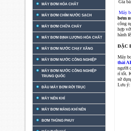
Gía b
MÁY BƠM HÓA CHẤT
Máy b
MÁY BƠM CHÌM NƯỚC SẠCH
bơm n
công ng
MÁY BƠM CHỮA CHÁY
hợp với
hành l
MÁY BƠM ĐỊNH LƯỢNG HÓA CHẤT
ĐẶC 
MÁY BƠM NƯỚC CHẠY XĂNG
Máy bơ
MÁY BƠM NƯỚC CÔNG NGHIỆP
thải A
người 
MÁY BƠM NƯỚC CÔNG NGHIỆP
rỉ tốt.
TRUNG QUỐC
sử dụn
Lưu ý:
ĐẦU MÁY BƠM RỜI TRỤC
Máy b
MÁY NÉN KHÍ
MÁY BƠM MÀNG KHÍ NÉN
BƠM THÙNG PHUY