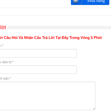
lời
i Câu Hỏi Và Nhận Câu Trả Lời Tại Đây Trong Vòng 5 Phút
n
*
ư điện tử
*
nh luận
*