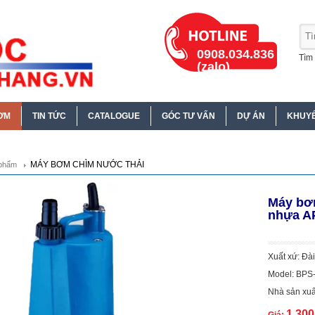
0908.034.836
Tìm 
(zalo)
ƠM
TIN TỨC
CATALOGUE
GÓC TƯ VẤN
DỰ ÁN
KHUYẾ
MÁY BƠM CHÌM NƯỚC THẢI
phẩm
Máy bơm
nhựa A
Xuất xứ: Đà
Model: BPS
Nhà sản xuấ
1.30