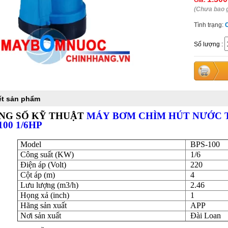
Giá:
(Chưa bao 
Tình trạng:
Số lượng
:
iết sản phẩm
NG SỐ KỸ THUẬT
MÁY
BƠM CHÌM HÚT NƯỚC 
100 1/6
HP
Model
BPS-100
Công suất (KW)
1/6
Điện áp (Volt)
220
Cột áp (m)
4
Lưu lượng (m3/h)
2.46
Họng xả (inch)
1
Hãng sản xuất
APP
Nơi sản xuất
Đài Loan