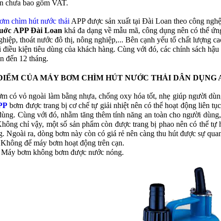
án chưa bao gồm VAT.
ơm chìm hút nước thải
APP được sản xuất tại Đài Loan theo công nghệ t
uớc
APP Đài Loan
khá đa dạng về mẫu mã, công dụng nên có thể ứng
hiệp, thoát nước đô thị, nông nghiệp,... Bên cạnh yếu tố chất lượng c
 điều kiện tiêu dùng của khách hàng. Cùng với đó, các chính sách hậu 
ên đến 12 tháng.
ĐIỂM CỦA MÁY BƠM CHÌM HÚT NƯỚC THẢI DÂN DỤNG AP
m có vỏ ngoài làm bằng nhựa, chống oxy hóa tốt, nhẹ giúp người dùng
PP
bơm được trang bị cơ chế tự giải nhiệt nên có thể hoạt động liên tụ
dùng. Cùng với đó, nhằm tăng thêm tính năng an toàn cho người dùng,
 Không chỉ vậy, một số sản phẩm còn được trang bị phao nên có thể tự h
g. Ngoài ra, dòng bơm này còn có giá rẻ nên càng thu hút được sự 
 Không để máy bơm hoạt động trên cạn.
ơm không bơm được nước nóng.