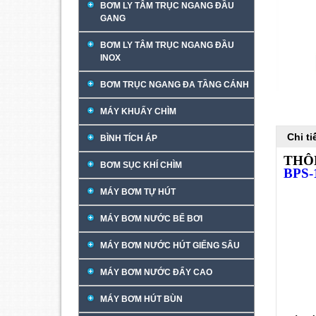
BƠM LY TÂM TRỤC NGANG ĐẦU
GANG
BƠM LY TÂM TRỤC NGANG ĐẦU
INOX
BƠM TRỤC NGANG ĐA TẦNG CÁNH
MÁY KHUẤY CHÌM
Chi t
BÌNH TÍCH ÁP
THÔ
BƠM SỤC KHÍ CHÌM
BPS-
MÁY BƠM TỰ HÚT
MÁY BƠM NƯỚC BỂ BƠI
MÁY BƠM NƯỚC HÚT GIẾNG SÂU
MÁY BƠM NƯỚC ĐẨY CAO
MÁY BƠM HÚT BÙN