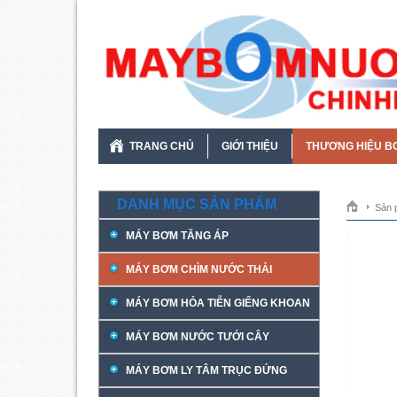
TRANG CHỦ
GIỚI THIỆU
THƯƠNG HIỆU B
DANH MỤC SẢN PHẨM
Sản 
MÁY BƠM TĂNG ÁP
MÁY BƠM CHÌM NƯỚC THẢI
MÁY BƠM HỎA TIỄN GIẾNG KHOAN
MÁY BƠM NƯỚC TƯỚI CÂY
MÁY BƠM LY TÂM TRỤC ĐỨNG