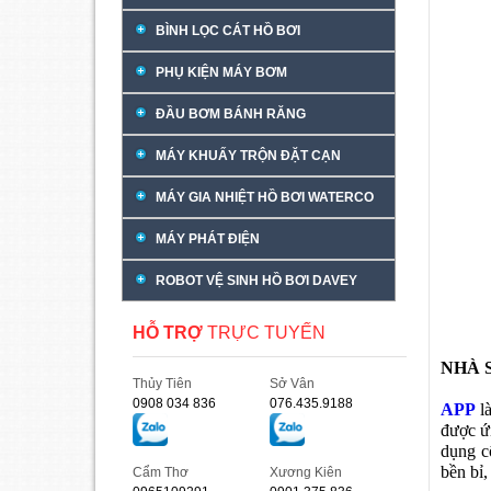
BÌNH LỌC CÁT HỒ BƠI
PHỤ KIỆN MÁY BƠM
ĐẦU BƠM BÁNH RĂNG
MÁY KHUẤY TRỘN ĐẶT CẠN
MÁY GIA NHIỆT HỒ BƠI WATERCO
MÁY PHÁT ĐIỆN
ROBOT VỆ SINH HỒ BƠI DAVEY
HỖ TRỢ
TRỰC TUYẾN
NHÀ 
Thủy Tiên
Sở Vân
0908 034 836
076.435.9188
APP
l
được ứ
dụng c
bền bỉ,
Cẩm Thơ
Xương Kiên