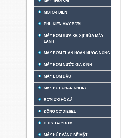
MÁY THỔI KHÍ
MOTOR ĐIỆN
PHỤ KIỆN MÁY BƠM
MÁY BƠM RỬA XE, XỊT RỬA MÁY
LẠNH
MÁY BƠM TUẦN HOÀN NƯỚC NÓNG
MÁY BƠM NƯỚC GIA ĐÌNH
MÁY BƠM DẦU
MÁY HÚT CHÂN KHÔNG
BƠM OXI HỒ CÁ
ĐỘNG CƠ DIESEL
BULY TRỢ BƠM
MÁY HÚT VÁNG BỀ MẶT