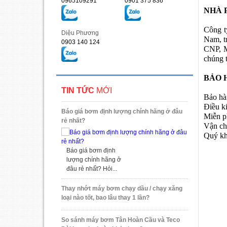
0965109291
0901 375 836
NHÀ 
Công 
Diệu Phương
Nam, t
0903 140 124
CNP, M
chúng t
BẢO 
TIN TỨC
MỚI
Bảo hà
Điều k
Báo giá bơm định lượng chính hãng ở đâu
Miễn ph
rẻ nhất?
Vận c
Quý kh
Báo giá bơm định
lượng chính hãng ở
đâu rẻ nhất? Hỏi...
Thay nhớt máy bơm chạy dầu / chạy xăng
loại nào tốt, bao lâu thay 1 lần?
So sánh máy bơm Tân Hoàn Cầu và Teco