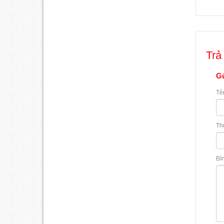
Trả 
Gử
Tê
Th
Bì