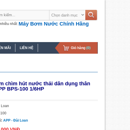
Máy Bơm Nước Chính Hãng
nhiều nhất:
N MÃI
LIÊN HỆ
Giỏ hàng
(0)
 chìm hút nước thải dân dụng thân
PP BPS-100 1/6HP
i Loan
-100
t:
APP - Đài Loan
0.000 VNĐ