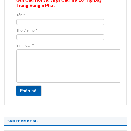
Gửi Câu Hỏi Và Nhận Câu Trả Lời Tại Đây
Trong Vòng 5 Phút
Tên
*
Thư điện tử
*
Bình luận
*
Phản hồi
SẢN PHẨM KHÁC