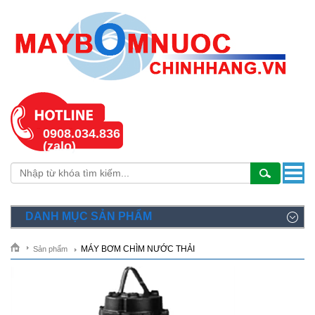
0908.034.836
(zalo)
DANH MỤC SẢN PHẨM
MÁY BƠM CHÌM NƯỚC THẢI
Sản phẩm