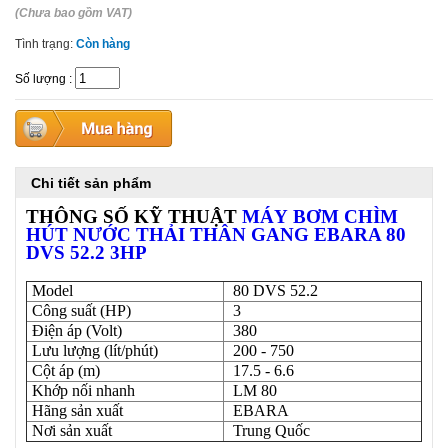
(Chưa bao gồm VAT)
Tình trạng:
Còn hàng
Số lượng
:
Chi tiết sản phẩm
THÔNG SỐ KỸ THUẬT
MÁY
BƠM CHÌM
HÚT NƯỚC THẢI THÂN GANG EBARA 80
DVS 52.2 3HP
Model
80 DVS 52.2
Công suất (HP)
3
Điện áp (Volt)
380
Lưu lượng (lít/phút)
200 - 750
Cột áp (m)
17.5 - 6.6
Khớp nối nhanh
LM 80
Hãng sản xuất
EBARA
Nơi sản xuất
Trung Quốc