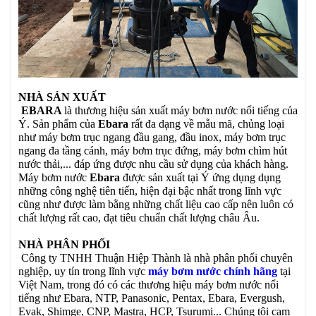
NHÀ SẢN XUẤT
EBARA
là thương hiệu sản xuất máy bơm nước nổi tiếng của
Ý. Sản phẩm của
Ebara
rất đa dạng về mẫu mã, chủng loại
như máy bơm trục ngang đầu gang, đầu inox, máy bơm trục
ngang đa tầng cánh, máy bơm trục đứng, máy bơm chìm hút
nước thải,... đáp ứng được nhu cầu sử dụng của khách hàng.
Máy bơm nước
Ebara
được sản xuất tại Ý ứng dụng dụng
những công nghệ tiên tiến, hiện đại bậc nhất trong lĩnh vực
cũng như được làm bằng những chất liệu cao cấp nên luôn có
chất lượng rất cao, đạt tiêu chuẩn chất lượng châu Âu.
NHÀ PHÂN PHỐI
Công ty TNHH Thuận Hiệp Thành là nhà phân phối chuyên
nghiệp, uy tín trong lĩnh vực
máy bơm nước chính hãng
tại
Việt Nam, trong đó có các thương hiệu máy bơm nước nổi
tiếng như Ebara, NTP, Panasonic, Pentax, Ebara, Evergush,
Evak, Shimge, CNP, Mastra, HCP, Tsurumi... Chúng tôi cam