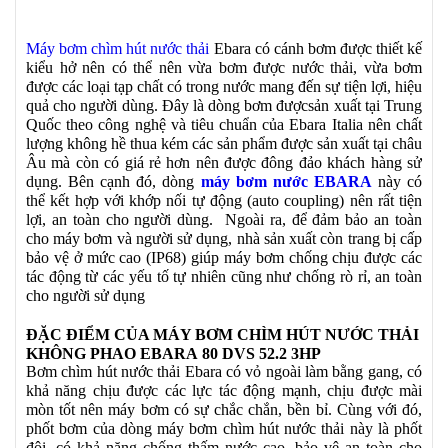
Máy bơm chìm hút nước thải
Ebara có cánh bơm được thiết kế
kiểu hở nên có thể nên vừa bơm được nước thải, vừa bơm
được các loại tạp chất có trong nước mang đến sự tiện lợi, hiệu
quả cho người dùng. Đây là dòng bơm đượcsản xuất tại Trung
Quốc theo công nghệ và tiêu chuẩn của Ebara Italia nên chất
lượng không hề thua kém các sản phẩm được sản xuất tại châu
Âu mà còn có giá rẻ hơn nên được đông đảo khách hàng sử
dụng. Bên cạnh đó, dòng
máy bơm nước EBARA
này có
thể kết hợp với khớp nối tự động (auto coupling) nên rất tiện
lợi, an toàn cho người dùng. Ngoài ra, để đảm bảo an toàn
cho máy bơm và người sử dụng, nhà sản xuất còn trang bị cấp
bảo vệ ở mức cao (IP68) giúp máy bơm chống chịu được các
tác động từ các yếu tố tự nhiên cũng như chống rò rỉ, an toàn
cho người sử dụng
ĐẶC ĐIỂM CỦA MÁY BƠM CHÌM HÚT NƯỚC THẢI
KHÔNG PHAO EBARA 80 DVS 52.2 3HP
Bơm chìm hút nước thải Ebara có vỏ ngoài làm bằng gang, có
khả năng chịu được các lực tác động mạnh, chịu được mài
mòn tốt nên máy bơm có sự chắc chắn, bền bỉ. Cùng với đó,
phốt bơm của dòng máy bơm chìm hút nước thải này là phốt
đôi, có khả năng chống thấm nước cao, bảo vệ an toàn cho