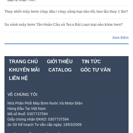
Thay nhớt máy bơm chạy dầu / chạy xăng loại nào tốt, bao lâu thay 1 lần?
So sánh máy bơm Tân Hoàn Cầu và Teco Đài Loan loại nào khỏe hơn?
Xem thêm
TRANG CHỦ
GIỚI THIỆU
TIN TỨC
KHUYẾN MÃI
CATALOG
GÓC TƯ VẤN
LIÊN HỆ
VỀ CHÚNG TÔI
Nhà Phân Phối Máy Bơm Nước Và Motor Điện
Hàng Đầu Tại Việt Nam
Mã số thuế: 0307737594
Giấy chứng nhận ĐKKD: 0307737594
do Sở Kế hoạch Tư vấn cấp ngày: 19/03/2009