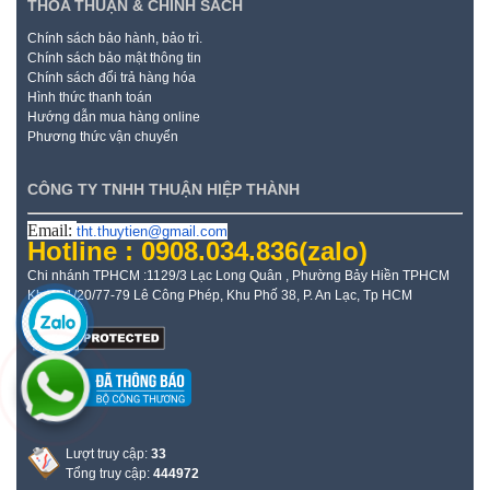
THỎA THUẬN & CHÍNH SÁCH
Chính sách bảo hành, bảo trì.
Chính sách bảo mật thông tin
Chính sách đổi trả hàng hóa
Hình thức thanh toán
Hướng dẫn mua hàng online
Phương thức vận chuyển
CÔNG TY TNHH THUẬN HIỆP THÀNH
Email:
tht.thuytien@gmail.com
Hotline : 0908.034.836
(zalo)
Chi nhánh TPHCM :1129/3 Lạc Long Quân , Phường Bảy Hiền TPHCM
Kho: 21/20/77-79 Lê Công Phép, Khu Phố 38, P. An Lạc, Tp HCM
Lượt truy cập:
33
Tổng truy cập:
444972