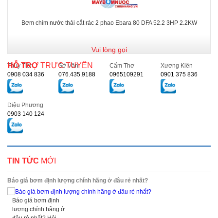
Bơm chìm nước thải cắt rác 2 phao Ebara 80 DFA 52.2 3HP 2.2KW
Vui lòng gọi
HỖ TRỢ
TRỰC TUYẾN
Thủy Tiên
Sở Vân
Cẩm Thơ
Xương Kiên
0908 034 836
076.435.9188
0965109291
0901 375 836
Diệu Phương
0903 140 124
TIN TỨC
MỚI
Báo giá bơm định lượng chính hãng ở đâu rẻ nhất?
Báo giá bơm định
lượng chính hãng ở
đâu rẻ nhất? Hỏi...