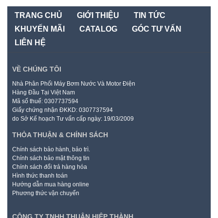
TRANG CHỦ
GIỚI THIỆU
TIN TỨC
KHUYẾN MÃI
CATALOG
GÓC TƯ VẤN
LIÊN HỆ
VỀ CHÚNG TÔI
Nhà Phân Phối Máy Bơm Nước Và Motor Điện
Hàng Đầu Tại Việt Nam
Mã số thuế: 0307737594
Giấy chứng nhận ĐKKD: 0307737594
do Sở Kế hoạch Tư vấn cấp ngày: 19/03/2009
THỎA THUẬN & CHÍNH SÁCH
Chính sách bảo hành, bảo trì.
Chính sách bảo mật thông tin
Chính sách đổi trả hàng hóa
Hình thức thanh toán
Hướng dẫn mua hàng online
Phương thức vận chuyển
CÔNG TY TNHH THUẬN HIỆP THÀNH