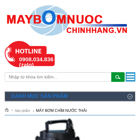
0908.034.836
(zalo)
DANH MỤC SẢN PHẨM
MÁY BƠM CHÌM NƯỚC THẢI
Sản phẩm