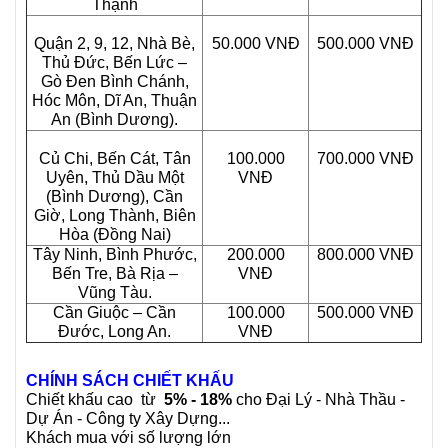
Thạnh
Quận 2, 9, 12, Nhà Bè,
50.000 VNĐ
500.000 VNĐ
Thủ Đức, Bến Lức –
Gò Đen Bình Chánh,
Hóc Môn, Dĩ An, Thuận
An (Bình Dương).
Củ Chi, Bến Cát, Tân
100.000
700.000 VNĐ
Uyên, Thủ Dầu Một
VNĐ
(Bình Dương), Cần
Giờ, Long Thành, Biên
Hòa (Đồng Nai)
Tây Ninh, Bình Phước,
200.000
800.000 VNĐ
Bến Tre, Bà Rịa –
VNĐ
Vũng Tàu.
Cần Giuộc – Cần
100.000
500.000 VNĐ
Đước, Long An.
VNĐ
CHÍNH SÁCH CHIẾT KHẤU
Chiết khấu cao từ
5% - 18%
cho Đại Lý - Nhà Thầu -
Dự Án - Công ty Xây Dựng...
Khách mua với số lượng lớn