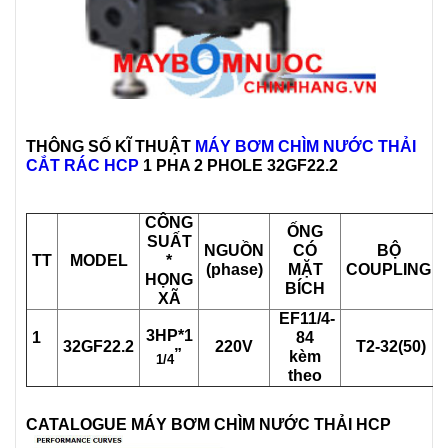
THÔNG SỐ KĨ THUẬT
MÁY BƠM CHÌM NƯỚC THẢI
CẮT RÁC HCP
1 PHA 2 PHOLE
32GF22.2
CÔNG
ỐNG
SUẤT
NGUỒN
CÓ
BỘ
TT
MODEL
*
(phase)
MẶT
COUPLING
HỌNG
BÍCH
XÃ
EF11/4-
3HP*1
1
84
32GF22.2
220V
T2-32(50)
”
kèm
1/4
theo
CATALOGUE MÁY BƠM CHÌM NƯỚC THẢI HCP