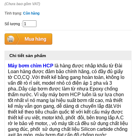
(Chưa bao gồm VAT)
Tình trạng:
Còn hàng
Số lượng
:
Chi tiết sản phẩm
Máy bơm chìm HCP
là hàng được nhập khẩu từ Đài
Loan hàng được đảm bảo chính hãng, có đầy đủ giấy
tờ CO,CQ .Với thiết kế bằng gang hoàn toàn, không lo
vấn đề rò rỉ sét, model nhỏ có điện áp 1 pha và 3
pha..Dây cáp bơm được làm từ nhựa Epoxy chống
thấm nước. Vì vậy máy bơm HCP luôn là sự lựa chọn
tốt nhất vì nó mang lại hiệu suất bơm rất cao, mà thiết
kế máy vẫn gọn gang, dễ dàng di chuyển lắp đặt.Với
thiết kế theo tiêu chuẩn quốc tế với kết cấu máy được
thiết kế ưu việt, motor khô, phốt đôi, bên trong lắp A.C
rờ le bảo vệ motor, , vỏ máy tất cả đều sử dụng chất liệu
gang đúc, phốt sử dụng chất liệu Silicon carbide chống
axit ăn mòn, máy bơm đạt cấp độ chống nước