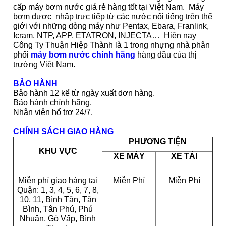
cấp máy bơm nước giá rẻ hàng tốt tại Việt Nam. Máy
bơm được nhập trực tiếp từ các nước nổi tiếng trên thế
giới với những dòng máy như Pentax, Ebara, Franlink,
Icram, NTP, APP, ETATRON, INJECTA… Hiện nay
Công Ty Thuận Hiệp Thành là 1 trong nhựng nhà phân
phối
máy bơm nước chính hãng
hàng đầu của thị
trường Việt Nam.
BẢO HÀNH
Bảo hành 12 kể từ ngày xuất dơn hàng.
Bảo hành chính hãng.
Nhân viên hổ trợ 24/7.
CHÍNH SÁCH GIAO HÀNG
PHƯƠNG TIỆN
KHU VỰC
XE MÁY
XE TẢI
Miễn phí giao hàng tại
Miễn Phí
Miễn Phí
Quận: 1, 3, 4, 5, 6, 7, 8,
10, 11, Bình Tân, Tân
Bình, Tân Phú, Phú
Nhuận, Gò Vấp, Bình