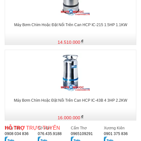
Máy Bơm Chìm Hoặc Đặt Nổi Trên Can HCP IC-215 1.5HP 1.1KW
14.510.000
Máy Bơm Chìm Hoặc Đặt Nổi Trên Can HCP IC-43B 4 3HP 2.2KW
16.000.000
HỖ TRỢ
TRỰC TUYẾN
Thủy Tiên
Sở Vân
Cẩm Thơ
Xương Kiên
0908 034 836
076.435.9188
0965109291
0901 375 836