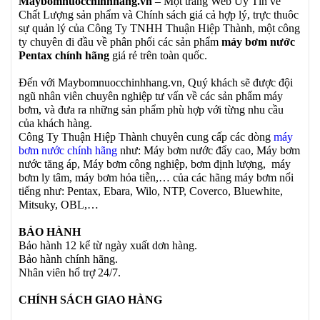
Maybomnuocchinhhang.vn
– Một trang Web Uy Tín về
Chất Lượng sản phẩm và Chính sách giá cả hợp lý, trực thuôc
sự quản lý của Công Ty TNHH Thuận Hiệp Thành, một công
ty chuyên đi đầu về phân phối các sản phẩm
máy bơm nước
Pentax chính hãng
giá rẻ trên toàn quốc.
Đến với Maybomnuocchinhhang.vn, Quý khách sẽ được đội
ngũ nhân viên chuyên nghiệp tư vấn về các sản phẩm máy
bơm, và đưa ra những sản phẩm phù hợp với từng nhu cầu
của khách hàng.
Công Ty Thuận Hiệp Thành chuyên cung cấp các dòng
máy
bơm nước chính hãng
như: Máy bơm nước đẩy cao, Máy bơm
nước tăng áp, Máy bơm công nghiệp, bơm định lượng, máy
bơm ly tâm, máy bơm hỏa tiễn,… của các hãng máy bơm nổi
tiếng như: Pentax, Ebara, Wilo, NTP, Coverco, Bluewhite,
Mitsuky, OBL,…
BẢO HÀNH
Bảo hành 12 kể từ ngày xuất dơn hàng.
Bảo hành chính hãng.
Nhân viên hổ trợ 24/7.
CHÍNH SÁCH GIAO HÀNG