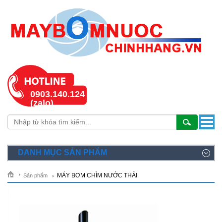
0903.140.124
(zalo)
DANH MỤC SẢN PHẨM
MÁY BƠM CHÌM NƯỚC THẢI
Sản phẩm