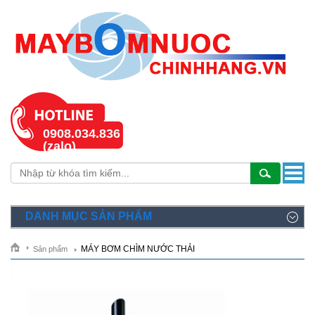
0908.034.836
(zalo)
DANH MỤC SẢN PHẨM
MÁY BƠM CHÌM NƯỚC THẢI
Sản phẩm