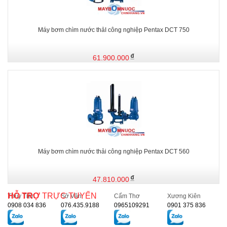
Máy bơm chìm nước thảI công nghiệp Pentax DCT 750
61.900.000
Máy bơm chìm nước thải công nghiệp Pentax DCT 560
47.810.000
HỖ TRỢ
TRỰC TUYẾN
Thủy Tiên
Sở Vân
Cẩm Thơ
Xương Kiên
0908 034 836
076.435.9188
0965109291
0901 375 836