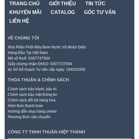
TRANG CHỦ
GIỚI THIỆU
TIN TỨC
KHUYẾN MÃI
CATALOG
GÓC TƯ VẤN
LIÊN HỆ
VỀ CHÚNG TÔI
Nhà Phân Phối Máy Bơm Nước Và Motor Điện
Hàng Đầu Tại Việt Nam
Mã số thuế: 0307737594
Giấy chứng nhận ĐKKD: 0307737594
do Sở Kế hoạch Tư vấn cấp ngày: 19/03/2009
THỎA THUẬN & CHÍNH SÁCH
Chính sách bảo hành, bảo trì.
Chính sách bảo mật thông tin
Chính sách đổi trả hàng hóa
Hình thức thanh toán
Hướng dẫn mua hàng online
Phương thức vận chuyển
CÔNG TY TNHH THUẬN HIỆP THÀNH