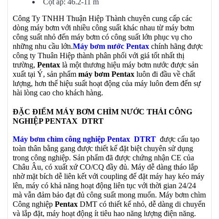
Cột áp: 46.2-11 m
Công Ty TNHH Thuận Hiệp Thành chuyên cung cấp các
dòng máy bơm với nhiều công suất khác nhau từ máy bơm
công suất nhỏ đến máy bơm có công suất lớn phục vụ cho
những nhu cầu lớn.
Máy bơm nước Pentax
chính hãng được
công ty Thuân Hiệp thành phân phối với giá tốt nhất thị
trường,
Pentax
là một thương hiệu máy bơm nước được sản
xuất tại Ý, sản phẩm
máy bơm Pentax
luôn đi đầu về chất
lượng, hơn thế hiệu suất hoạt động của máy luôn đem đến sự
hài lòng cao cho khách hàng.
ĐẶC ĐIỂM MÁY BƠM CHÌM NƯỚC THẢI CÔNG
NGHIỆP PENTAX DTRT
Máy bơm chìm công nghiệp Pentax DTRT
được cấu tạo
toàn thân bằng gang được thiết kế đặt biệt chuyên sử dụng
trong công nghiệp. Sản phẩm đã được chứng nhận CE của
Châu Âu, có xuất xứ CO/CQ đầy đủ.
Máy dễ dàng tháo lắp
nhờ mặt bích dễ liên kết với coupling để đặt máy hay kéo máy
lên, máy có khả năng hoạt động liên tục với thời gian 24/24
mà vẫn đảm bảo đạt đủ công suất mong muốn. Máy bơm chìm
Công nghiệp
Pentax
DMT có thiết kế nhỏ, dễ dàng di chuyển
và lắp đặt, máy hoạt động ít tiêu hao năng lượng điện năng.