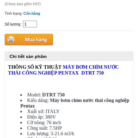
(Chưa bao gồm VAT)
Tình trạng:
Còn hàng
Số lượng
:
Chi tiết sản phẩm
THÔNG SỐ KỸ THUẬT
MÁY BƠM CHÌM NƯỚC
THẢI CÔNG NGHIỆP PENTAX DTRT 750
Model:
DTRT 750
Kiểu dáng:
Máy bơm chìm nước thải công nghiệp
Pentax
Xuất xứ: ITALY
Điện áp: 380V
Cỡ nòng: 76 inch
Công suất: 7.5HP
Lưu lượng: 3-21.6 m3/h