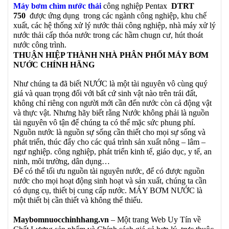
Máy bơm chìm nước thải
công nghiệp Pentax
DTRT
750
được ứng dụng trong các ngành công nghiệp, khu chế
xuất, các hệ thống xử lý nước thải công nghiệp, nhà máy xử lý
nước thải cấp thóa nước trong các hầm chugn cư, hút thoát
nước công trình.
THUẬN HIỆP THÀNH NHÀ PHÂN PHỐI MÁY BƠM
NƯỚC CHÍNH HÃNG
Như chúng ta đã biết NƯỚC là một tài nguyên vô cùng quý
giá và quan trọng đối với bất cứ sinh vật nào trên trái đất,
không chỉ riêng con người mới cần đến nước còn cả động vật
và thực vật. Nhưng hãy biết rằng Nước không phải là nguồn
tài nguyên vô tận để chúng ta có thể mặc sức phung phí.
Nguồn nước là nguồn sự sống cần thiết cho mọi sự sống và
phát triển, thúc đẩy cho các quá trình sản xuất nông – lâm –
ngư nghiệp. công nghiệp, phát triển kinh tế, giáo dục, y tế, an
ninh, môi trường, dân dụng…
Để có thể tối ưu nguồn tài nguyên nước, để có được nguồn
nước cho mọi hoạt động sinh hoạt và sản xuất, chúng ta cần
có dụng cụ, thiết bị cung cấp nước. MÁY BƠM NƯỚC là
một thiết bị cần thiết và không thể thiếu.
Maybomnuocchinhhang.vn
– Một trang Web Uy Tín về