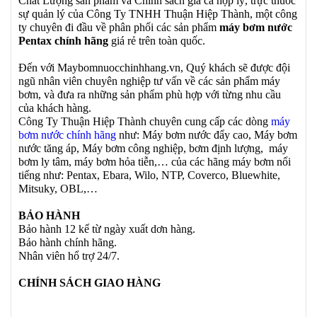
Chất Lượng sản phẩm và Chính sách giá cả hợp lý, trực thuôc
sự quản lý của Công Ty TNHH Thuận Hiệp Thành, một công
ty chuyên đi đầu về phân phối các sản phẩm
máy bơm nước
Pentax chính hãng
giá rẻ trên toàn quốc.
Đến với Maybomnuocchinhhang.vn, Quý khách sẽ được đội
ngũ nhân viên chuyên nghiệp tư vấn về các sản phẩm máy
bơm, và đưa ra những sản phẩm phù hợp với từng nhu cầu
của khách hàng.
Công Ty Thuận Hiệp Thành chuyên cung cấp các dòng
máy
bơm nước chính hãng
như: Máy bơm nước đẩy cao, Máy bơm
nước tăng áp, Máy bơm công nghiệp, bơm định lượng, máy
bơm ly tâm, máy bơm hỏa tiễn,… của các hãng máy bơm nổi
tiếng như: Pentax, Ebara, Wilo, NTP, Coverco, Bluewhite,
Mitsuky, OBL,…
BẢO HÀNH
Bảo hành 12 kể từ ngày xuất dơn hàng.
Bảo hành chính hãng.
Nhân viên hổ trợ 24/7.
CHÍNH SÁCH GIAO HÀNG